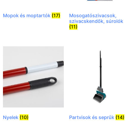
Mopok és moptartók
(17)
Mosogatószivacsok,
szivacskendők, súrolók
(11)
Nyelek
(10)
Partvisok és seprűk
(14)