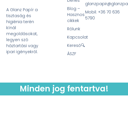
bérlés
glanzpapir@glanzpa
Blog –
A Glanz Papír a
Mobil: +36 70 636
Hasznos
tisztaság és
5790
cikkek
higiénia terén
kínál
Rólunk
megoldásokat,
Kapcsolat
legyen szó
Kereső🔍
háztartási vagy
ipari igényekről.
ÁSZF
Minden jog fentartva!