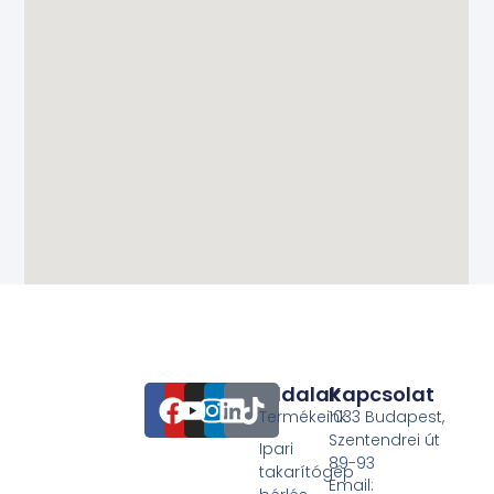
Oldalak
Kapcsolat
Termékeink
1033 Budapest,
Szentendrei út
Ipari
89-93
takarítógép
Email: