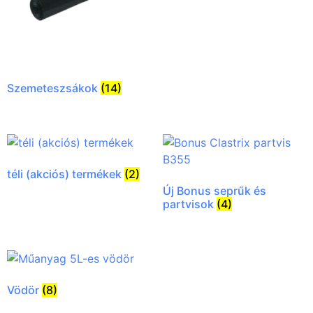
Szemeteszsákok
(14)
téli (akciós) termékek
(2)
Új Bonus seprűk és
partvisok
(4)
Vödör
(8)