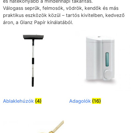
és hatékonyabb a mindennapi takarítás.
Válogass seprűk, felmosók, vödrök, kendők és más
praktikus eszközök közül – tartós kivitelben, kedvező
áron, a Glanz Papír kínálatából.
Ablaklehúzók
(4)
Adagolók
(16)