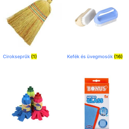
Cirokseprűk
(1)
Kefék és üvegmosók
(16)