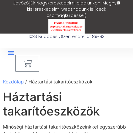
Üdvözöljük Nagykereskedelmi oldalunkon! Megnyílt
kiskereskedelmi webshopunk is (csak
csomagküldéssel)
1033 Budapest, Szentendrei út 89-93
0
Ipari Takarítógép Bérlés
Blog – Hasznos Cikkek
Kezdőlap
/ Háztartási takarítóeszközök
Háztartási
takarítóeszközök
Minőségi háztartási takarítóeszközeinkkel egyszerűbb