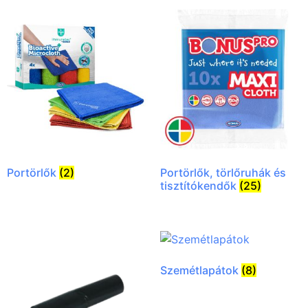
Portörlők
(2)
Portörlők, törlőruhák és
tisztítókendők
(25)
Szemétlapátok
(8)