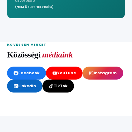
átvételére
(NEM ÜZLETHELYISÉG)
KÖVESSEN MINKET
Közösségi
médiaink
Facebook
YouTube
Instagram
LinkedIn
TikTok