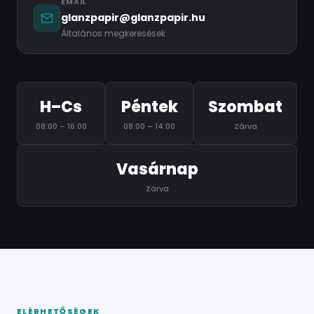
EMAIL
glanzpapir@glanzpapir.hu
Általános megkeresések
H–Cs
Péntek
Szombat
08:00 – 16:00
08:00 – 14:00
Zárva
Vasárnap
Zárva
ELÉRHETŐSÉGEK