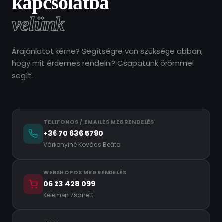
kapcsolatba
velünk
Árajánlatot kérne? Segítségre van szüksége abban,
hogy mit érdemes rendelni? Csapatunk örömmel
segít.
TELEFONOS / EMAILES MEGRENDELÉS
+36 70 636 5790
Várkonyiné Kovács Beáta
WEBSHOPOS MEGRENDELÉS
06 23 428 099
Kelemen Zsanett