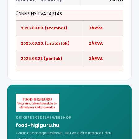
ÜNNEPI NYITVATARTÁS
2026.08.08. (szombat)
ZÁRVA
2026.08.20. (csütörtök)
ZÁRVA
2026.08.21. (péntek)
ZÁRVA
KISKERESKEDELMI WEBSHOP
food-higiguru.hu
Csak csomagküldéssel, illetve előre leadott áru