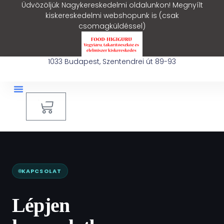
Üdvözöljük Nagykereskedelmi oldalunkon! Megnyílt
kiskereskedelmi webshopunk is (csak
csomagküldéssel)
1033 Budapest, Szentendrei út 89-93
0
Ipari Takarítógép Bérlés
Blog – Hasznos Cikkek
KAPCSOLAT
Lépjen