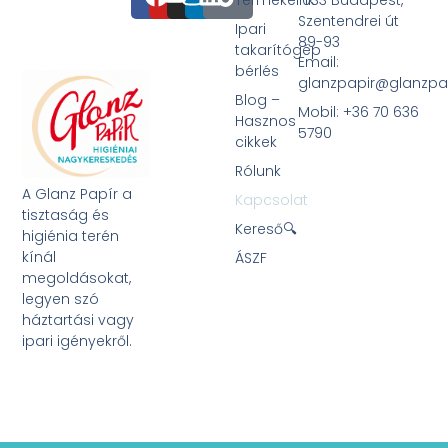
Termékeink
1033 Budapest,
Szentendrei út
Ipari
89-93
takarítógép
Email:
bérlés
glanzpapir@glanzpa
Blog –
Mobil: +36 70 636
Hasznos
5790
cikkek
Rólunk
A Glanz Papír a
Kapcsolat
tisztaság és
Kereső🔍
higiénia terén
kínál
ÁSZF
megoldásokat,
legyen szó
háztartási vagy
ipari igényekről.