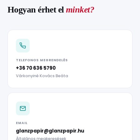
Hogyan érhet el
minket?
TELEFONOS MEGRENDELÉS
+36 70 636 5790
Várkonyiné Kovács Beáta
EMAIL
glanzpapir@glanzpapir.hu
Általános megkeresések