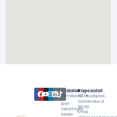
Oldalak
Kapcsolat
Termékeink
1033 Budapest,
Szentendrei út
Ipari
89-93
takarítógép
Email:
bérlés