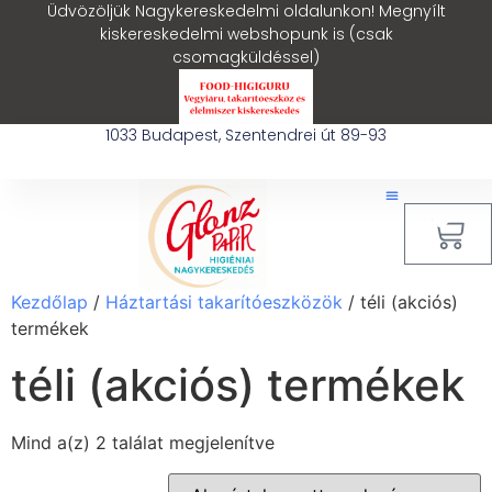
Üdvözöljük Nagykereskedelmi oldalunkon! Megnyílt
kiskereskedelmi webshopunk is (csak
csomagküldéssel)
1033 Budapest, Szentendrei út 89-93
0
Kezdőlap
/
Háztartási takarítóeszközök
/ téli (akciós)
termékek
téli (akciós) termékek
Mind a(z) 2 találat megjelenítve