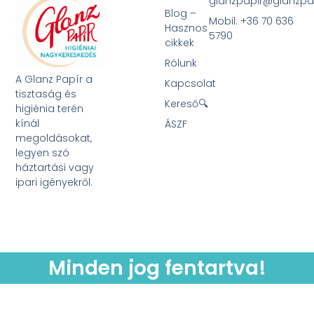
glanzpapir@glanzpa
Blog –
Mobil: +36 70 636
Hasznos
5790
cikkek
Rólunk
A Glanz Papír a
Kapcsolat
tisztaság és
Kereső🔍
higiénia terén
kínál
ÁSZF
megoldásokat,
legyen szó
háztartási vagy
ipari igényekről.
Minden jog fentartva!