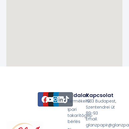
Oldalak
Kapcsolat
Termékeink
1033 Budapest,
Szentendrei út
Ipari
89-93
takarítógép
Email:
bérlés
glanzpapir@glanzpa