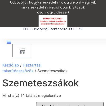
Üdvözöljük Nagykereskedelmi oldalunkon! Megnyílt
kiskereskedelmi webshopunk is (csak
csomagküldéssel)
1033 Budapest, Szentendrei út 89-93
0
Ipari Takarítógép Bérlés
Blog – Hasznos Cikkek
Kezdőlap
/
Háztartási
takarítóeszközök
/ Szemeteszsákok
Szemeteszsákok
Mind a(z) 14 találat megjelenítve