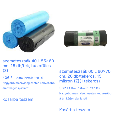
szemeteszsák 40 L 55×60
cm, 15 db/tek, húzófüles
(Z)
szemeteszsák 60 L 60×70
cm, 20 db/tekercs, 15
406
Ft
Bruttó (Nettó:
320
Ft
)
mikron (Z)(1 tekercs)
Nagyobb mennyiség esetén kedvezőbb
362
Ft
árért kérjen ajánlatot!
Bruttó (Nettó:
285
Ft
)
Nagyobb mennyiség esetén kedvezőbb
Kosárba teszem
árért kérjen ajánlatot!
Kosárba teszem