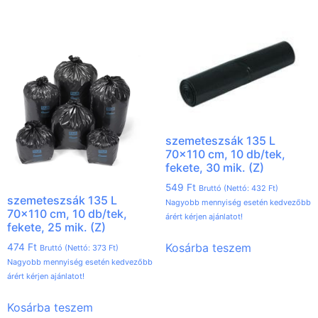
szemeteszsák 135 L
70×110 cm, 10 db/tek,
fekete, 30 mik. (Z)
549
Ft
Bruttó (Nettó:
432
Ft
)
szemeteszsák 135 L
Nagyobb mennyiség esetén kedvezőbb
70×110 cm, 10 db/tek,
árért kérjen ajánlatot!
fekete, 25 mik. (Z)
Kosárba teszem
474
Ft
Bruttó (Nettó:
373
Ft
)
Nagyobb mennyiség esetén kedvezőbb
árért kérjen ajánlatot!
Kosárba teszem