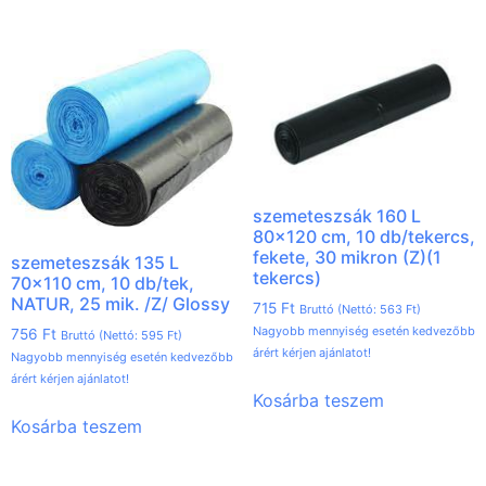
szemeteszsák 160 L
80×120 cm, 10 db/tekercs,
fekete, 30 mikron (Z)(1
szemeteszsák 135 L
tekercs)
70×110 cm, 10 db/tek,
NATUR, 25 mik. /Z/ Glossy
715
Ft
Bruttó (Nettó:
563
Ft
)
Nagyobb mennyiség esetén kedvezőbb
756
Ft
Bruttó (Nettó:
595
Ft
)
árért kérjen ajánlatot!
Nagyobb mennyiség esetén kedvezőbb
árért kérjen ajánlatot!
Kosárba teszem
Kosárba teszem