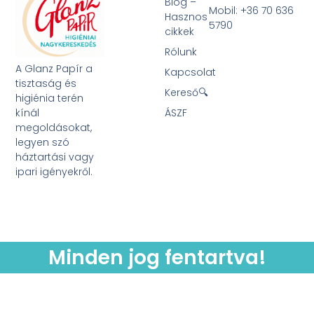
Blog –
Mobil: +36 70 636
Hasznos
5790
cikkek
Rólunk
A Glanz Papír a
Kapcsolat
tisztaság és
Kereső🔍
higiénia terén
kínál
ÁSZF
megoldásokat,
legyen szó
háztartási vagy
ipari igényekről.
Minden jog fentartva!