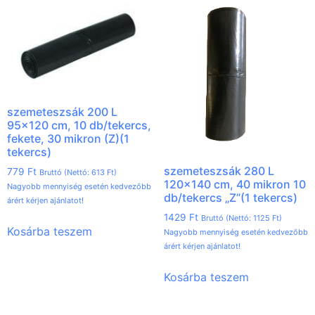
szemeteszsák 200 L
95×120 cm, 10 db/tekercs,
fekete, 30 mikron (Z)(1
tekercs)
szemeteszsák 280 L
779
Ft
Bruttó (Nettó:
613
Ft
)
120×140 cm, 40 mikron 10
Nagyobb mennyiség esetén kedvezőbb
db/tekercs „Z”(1 tekercs)
árért kérjen ajánlatot!
1429
Ft
Bruttó (Nettó:
1125
Ft
)
Kosárba teszem
Nagyobb mennyiség esetén kedvezőbb
árért kérjen ajánlatot!
Kosárba teszem