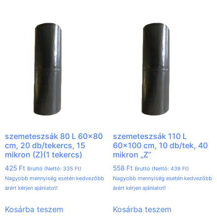
szemeteszsák 80 L 60×80
szemeteszsák 110 L
cm, 20 db/tekercs, 15
60×100 cm, 10 db/tek, 40
mikron (Z)(1 tekercs)
mikron „Z”
425
Ft
558
Ft
Bruttó (Nettó:
335
Ft
)
Bruttó (Nettó:
439
Ft
)
Nagyobb mennyiség esetén kedvezőbb
Nagyobb mennyiség esetén kedvezőbb
árért kérjen ajánlatot!
árért kérjen ajánlatot!
Kosárba teszem
Kosárba teszem