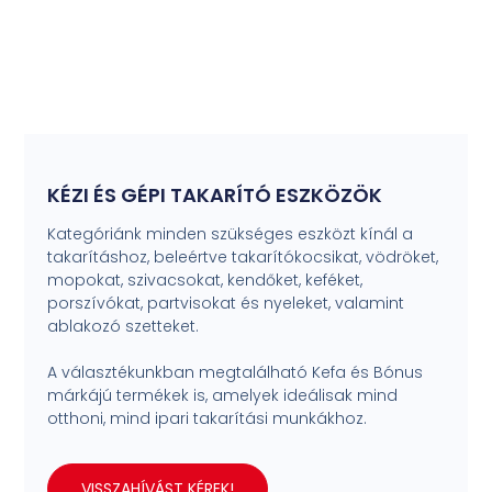
KÉZI ÉS GÉPI TAKARÍTÓ ESZKÖZÖK
Kategóriánk minden szükséges eszközt kínál a
takarításhoz, beleértve takarítókocsikat, vödröket,
mopokat, szivacsokat, kendőket, keféket,
porszívókat, partvisokat és nyeleket, valamint
ablakozó szetteket.
A választékunkban megtalálható Kefa és Bónus
márkájú termékek is, amelyek ideálisak mind
otthoni, mind ipari takarítási munkákhoz.
VISSZAHÍVÁST KÉREK!