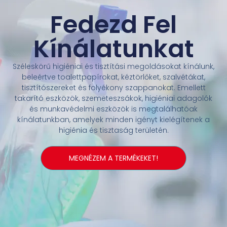
Fedezd Fel
Kínálatunkat
Széleskörű higiéniai és tisztítási megoldásokat kínálunk,
beleértve toalettpapírokat, kéztörlőket, szalvétákat,
tisztítószereket és folyékony szappanokat. Emellett
takarító eszközök, szemeteszsákok, higiéniai adagolók
és munkavédelmi eszközök is megtalálhatóak
kínálatunkban, amelyek minden igényt kielégítenek a
higiénia és tisztaság területén.
MEGNÉZEM A TERMÉKEKET!