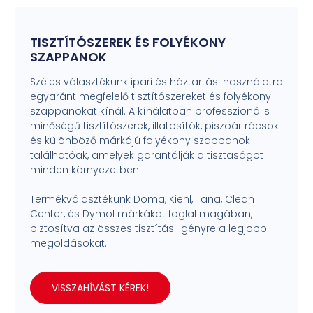
TISZTÍTÓSZEREK ÉS FOLYÉKONY
SZAPPANOK
Széles választékunk ipari és háztartási használatra
egyaránt megfelelő tisztítószereket és folyékony
szappanokat kínál. A kínálatban professzionális
minőségű tisztítószerek, illatosítók, piszoár rácsok
és különböző márkájú folyékony szappanok
találhatóak, amelyek garantálják a tisztaságot
minden környezetben.
Termékválasztékunk Doma, Kiehl, Tana, Clean
Center, és Dymol márkákat foglal magában,
biztosítva az összes tisztítási igényre a legjobb
megoldásokat.
VISSZAHÍVÁST KÉREK!