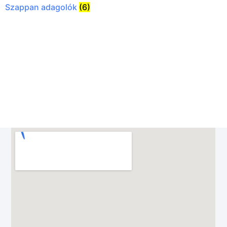
Szappan adagolók
(6)