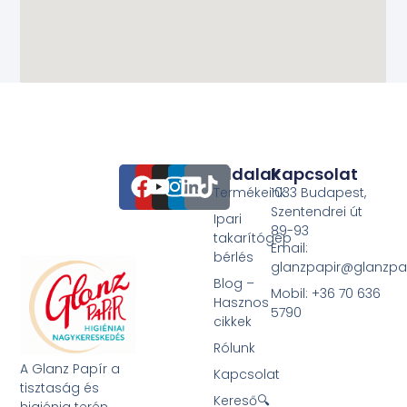
Oldalak
Kapcsolat
Termékeink
1033 Budapest,
Szentendrei út
Ipari
89-93
takarítógép
Email:
bérlés
glanzpapir@glanzpa
Blog –
Mobil: +36 70 636
Hasznos
5790
cikkek
Rólunk
A Glanz Papír a
Kapcsolat
tisztaság és
Kereső🔍
higiénia terén