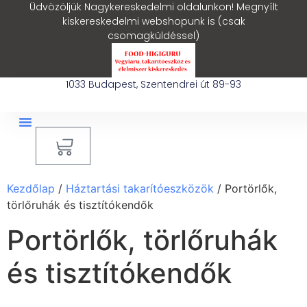
Üdvözöljük Nagykereskedelmi oldalunkon! Megnyílt
kiskereskedelmi webshopunk is (csak
csomagküldéssel)
1033 Budapest, Szentendrei út 89-93
0
Ipari Takarítógép Bérlés
Blog – Hasznos Cikkek
Kezdőlap
/
Háztartási takarítóeszközök
/ Portörlők,
törlőruhák és tisztítókendők
Portörlők, törlőruhák
és tisztítókendők