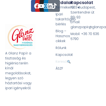
Oldalak
Kapcsolat
Termékeink
1033 Budapest,
Szentendrei út
Ipari
89-93
takarítógép
Email:
bérlés
glanzpapir@glanzpa
Blog –
Mobil: +36 70 636
Hasznos
5790
cikkek
Rólunk
A Glanz Papír a
Kapcsolat
tisztaság és
Kereső
higiénia terén
kínál
ÁSZF
megoldásokat,
legyen szó
háztartási vagy
ipari igényekről.