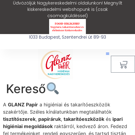
Üdvözöljük Nagykereskedelmi oldalunkon! Megnyílt
kiskereskedelmi webshopunk is (csak
csomagküldéssel)
1033 Budapest, Szentendrei út 89-93
0
Kereső
A
GLANZ Papír
a higiéniai és takarítóeszközök
szakértője. Széles kínálatunkban megtalálhatók
tisztítószerek
,
papíráruk
,
takarítóeszközök
és
ipari
higiéniai megoldások
raktárról, kedvező áron. Fedezd
fel termékeinket, rendelj egyszerűen, és tartsd tisztán