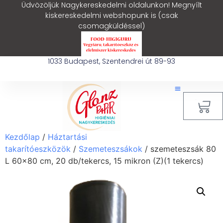
Üdvözöljük Nagykereskedelmi oldalunkon! Megnyílt
kiskereskedelmi webshopunk is (csak
csomagküldéssel)
1033 Budapest, Szentendrei út 89-93
0
Kezdőlap
/
Háztartási
takarítóeszközök
/
Szemeteszsákok
/ szemeteszsák 80
L 60×80 cm, 20 db/tekercs, 15 mikron (Z)(1 tekercs)