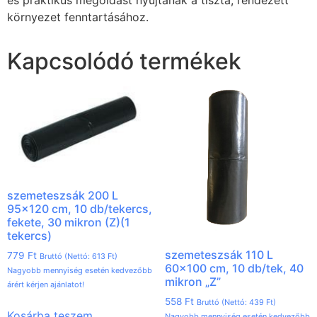
környezet fenntartásához.
Kapcsolódó termékek
szemeteszsák 200 L
95×120 cm, 10 db/tekercs,
fekete, 30 mikron (Z)(1
tekercs)
szemeteszsák 110 L
779
Ft
Bruttó (Nettó:
613
Ft
)
60×100 cm, 10 db/tek, 40
Nagyobb mennyiség esetén kedvezőbb
mikron „Z”
árért kérjen ajánlatot!
558
Ft
Bruttó (Nettó:
439
Ft
)
Kosárba teszem
Nagyobb mennyiség esetén kedvezőbb