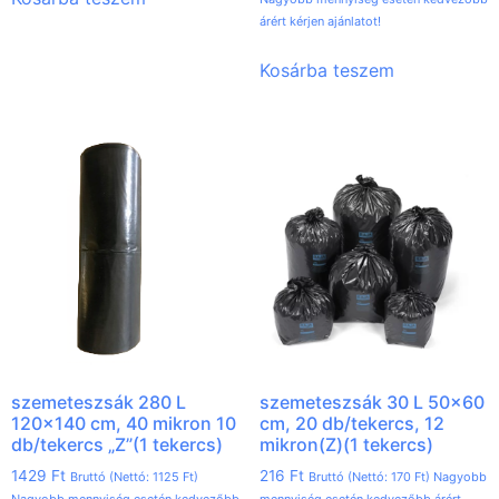
árért kérjen ajánlatot!
Kosárba teszem
szemeteszsák 280 L
szemeteszsák 30 L 50×60
120×140 cm, 40 mikron 10
cm, 20 db/tekercs, 12
db/tekercs „Z”(1 tekercs)
mikron(Z)(1 tekercs)
1429
Ft
216
Ft
Bruttó (Nettó:
1125
Ft
)
Bruttó (Nettó:
170
Ft
) Nagyobb