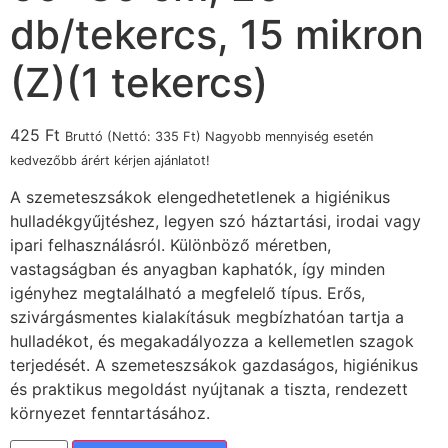
db/tekercs, 15 mikron
(Z)(1 tekercs)
425
Ft
Bruttó (Nettó:
335
Ft
) Nagyobb mennyiség esetén
kedvezőbb árért kérjen ajánlatot!
A szemeteszsákok elengedhetetlenek a higiénikus
hulladékgyűjtéshez, legyen szó háztartási, irodai vagy
ipari felhasználásról. Különböző méretben,
vastagságban és anyagban kaphatók, így minden
igényhez megtalálható a megfelelő típus. Erős,
szivárgásmentes kialakításuk megbízhatóan tartja a
hulladékot, és megakadályozza a kellemetlen szagok
terjedését. A szemeteszsákok gazdaságos, higiénikus
és praktikus megoldást nyújtanak a tiszta, rendezett
környezet fenntartásához.