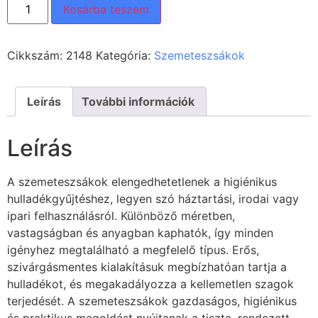
Kosárba teszem
Cikkszám:
2148
Kategória:
Szemeteszsákok
Leírás
További információk
Leírás
A szemeteszsákok elengedhetetlenek a higiénikus
hulladékgyűjtéshez, legyen szó háztartási, irodai vagy
ipari felhasználásról. Különböző méretben,
vastagságban és anyagban kaphatók, így minden
igényhez megtalálható a megfelelő típus. Erős,
szivárgásmentes kialakításuk megbízhatóan tartja a
hulladékot, és megakadályozza a kellemetlen szagok
terjedését. A szemeteszsákok gazdaságos, higiénikus
és praktikus megoldást nyújtanak a tiszta, rendezett