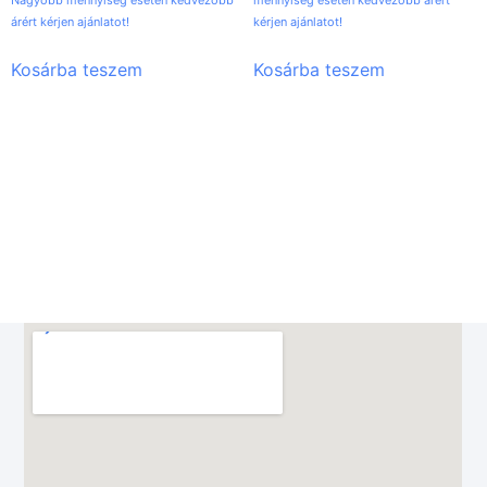
Nagyobb mennyiség esetén kedvezőbb
mennyiség esetén kedvezőbb árért
árért kérjen ajánlatot!
kérjen ajánlatot!
Kosárba teszem
Kosárba teszem