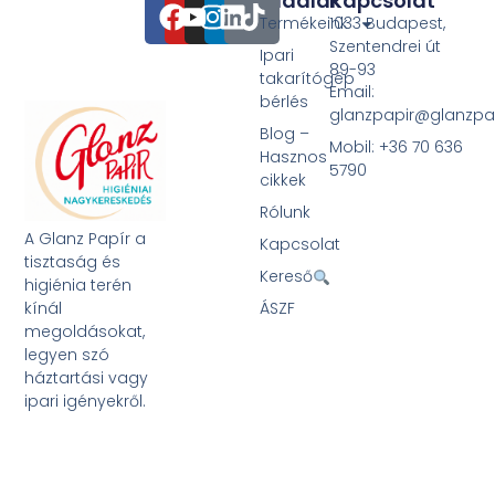
Oldalak
Kapcsolat
Termékeink
1033 Budapest,
Szentendrei út
Ipari
89-93
takarítógép
Email:
bérlés
glanzpapir@glanzpa
Blog –
Mobil: +36 70 636
Hasznos
5790
cikkek
Rólunk
A Glanz Papír a
Kapcsolat
tisztaság és
Kereső
higiénia terén
kínál
ÁSZF
megoldásokat,
legyen szó
háztartási vagy
ipari igényekről.