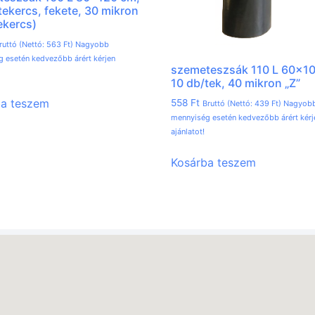
tekercs, fekete, 30 mikron
tekercs)
ruttó (Nettó:
563
Ft
) Nagyobb
 esetén kedvezőbb árért kérjen
szemeteszsák 110 L 60×1
10 db/tek, 40 mikron „Z”
ba teszem
558
Ft
Bruttó (Nettó:
439
Ft
) Nagyob
mennyiség esetén kedvezőbb árért kérj
ajánlatot!
Kosárba teszem