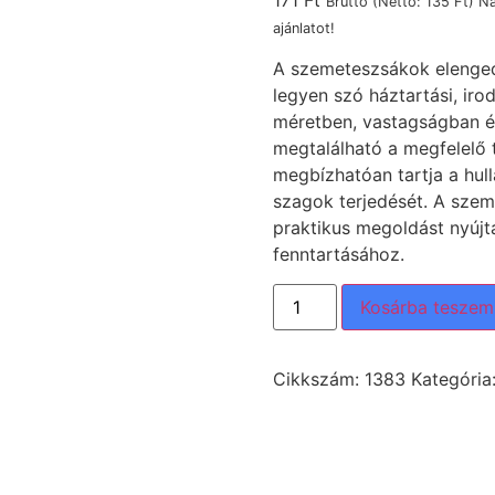
171
Ft
Bruttó (Nettó:
135
Ft
) N
ajánlatot!
A szemeteszsákok elengedh
legyen szó háztartási, iro
méretben, vastagságban é
megtalálható a megfelelő t
megbízhatóan tartja a hul
szagok terjedését. A szem
praktikus megoldást nyújt
fenntartásához.
Kosárba teszem
Cikkszám:
1383
Kategória