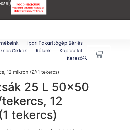
ssel)
mékeink
Ipari Takarítógép Bérlés
sznos Cikkek
Rólunk
Kapcsolat
0
Kereső🔍
, 12 mikron /Z/(1 tekercs)
sák 25 L 50×50
tekercs, 12
(1 tekercs)