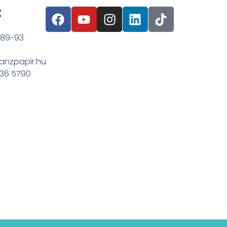
t
 89-93
anzpapir.hu
636 5790