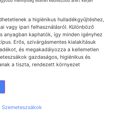
agyobb mennyiség esetén kedvezőbb árért kérjen
etetlenek a higiénikus hulladékgyűjtéshez,
dai vagy ipari felhasználásról. Különböző
s anyagban kaphatók, így minden igényhez
ípus. Erős, szivárgásmentes kialakításuk
ladékot, és megakadályozza a kellemetlen
eteszsákok gazdaságos, higiénikus és
anak a tiszta, rendezett környezet
:
Szemeteszsákok