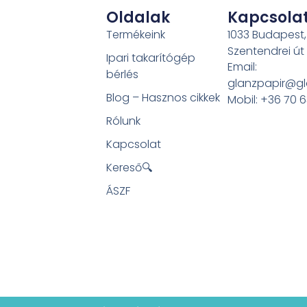
Oldalak
Kapcsola
Termékeink
1033 Budapest,
Szentendrei út
Ipari takarítógép
Email:
bérlés
glanzpapir@gl
Blog – Hasznos cikkek
Mobil: +36 70 
Rólunk
Kapcsolat
Kereső🔍
ÁSZF