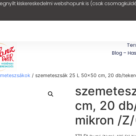
egnyílt kiskereskedelmi webshopunk is (csak csomagküldé
Ter
Blog – Ha
meteszsákok
/ szemeteszsák 25 L 50×50 cm, 20 db/tekercs
szemetesz
cm, 20 db/
mikron /Z/