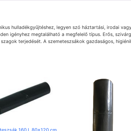
kus hulladékgyűjtéshez, legyen szó háztartási, irodai vagy
en igényhez megtalálható a megfelelő típus. Erős, szivárg
 szagok terjedését. A szemeteszsákok gazdaságos, higiéni
teszsák 160 L 80×120 cm,