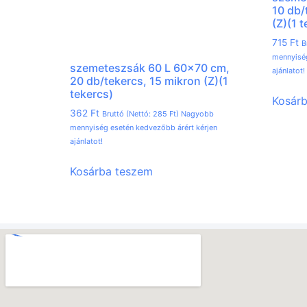
10 db/
(Z)(1 
715
Ft
B
mennyiség
szemeteszsák 60 L 60×70 cm,
ajánlatot!
20 db/tekercs, 15 mikron (Z)(1
tekercs)
Kosár
362
Ft
Bruttó (Nettó:
285
Ft
) Nagyobb
mennyiség esetén kedvezőbb árért kérjen
ajánlatot!
Kosárba teszem