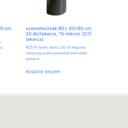
00 cm,
szemeteszsák 80 L 60×80 cm,
20 db/tekercs, 15 mikron (Z)(1
tekercs)
b
425
Ft
Bruttó (Nettó:
335
Ft
) Nagyobb
en
mennyiség esetén kedvezőbb árért kérjen
ajánlatot!
Kosárba teszem