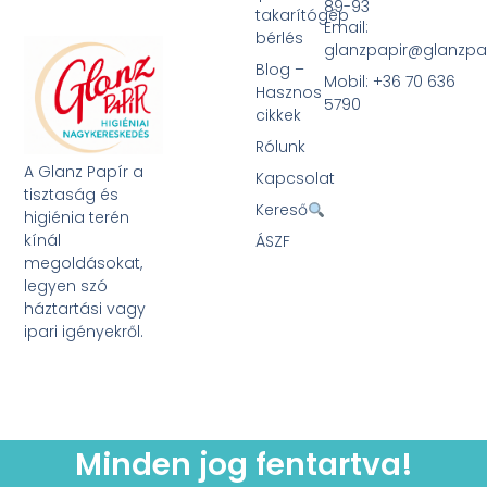
89-93
takarítógép
Email:
bérlés
glanzpapir@glanzpa
Blog –
Mobil: +36 70 636
Hasznos
5790
cikkek
Rólunk
A Glanz Papír a
Kapcsolat
tisztaság és
Kereső
higiénia terén
kínál
ÁSZF
megoldásokat,
legyen szó
háztartási vagy
ipari igényekről.
Minden jog fentartva!