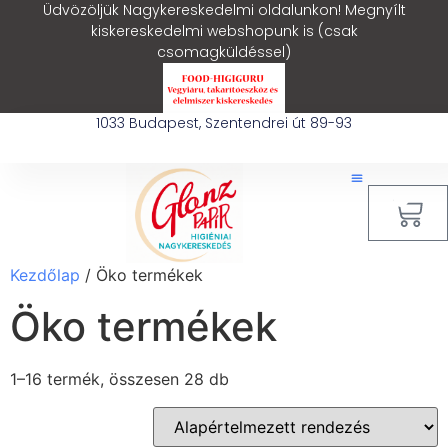
Üdvözöljük Nagykereskedelmi oldalunkon! Megnyílt
kiskereskedelmi webshopunk is (csak
csomagküldéssel)
1033 Budapest, Szentendrei út 89-93
0
Kezdőlap
/ Öko termékek
Öko termékek
1–16 termék, összesen 28 db