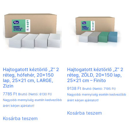
Hajtogatott kéztörlő „Z” 2
Hajtogatott kéztörlő „Z” 2
réteg, hófehér, 20×150
réteg, ZÖLD, 20×150 lap,
lap, 25×21 cm, LARGE,
25×21 cm – Finito
Zizin
9138
Ft
Bruttó (Nettó:
7195
Ft
)
7785
Ft
Bruttó (Nettó:
6130
Ft
)
Nagyobb mennyiség esetén kedvezőbb
Nagyobb mennyiség esetén kedvezőbb
árért kérjen ajánlatot!
árért kérjen ajánlatot!
Kosárba teszem
Kosárba teszem