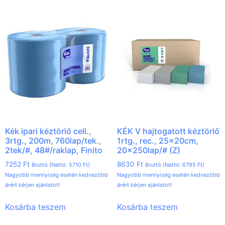
Kék ipari kéztörlő cell.,
KÉK V hajtogatott kéztörlő
3rtg., 200m, 760lap/tek.,
1rtg., rec., 25x20cm,
2tek/#, 48#/raklap, Finito
20x250lap/# (Z)
7252
Ft
8630
Ft
Bruttó (Nettó:
5710
Ft
)
Bruttó (Nettó:
6795
Ft
)
Nagyobb mennyiség esetén kedvezőbb
Nagyobb mennyiség esetén kedvezőbb
árért kérjen ajánlatot!
árért kérjen ajánlatot!
Kosárba teszem
Kosárba teszem