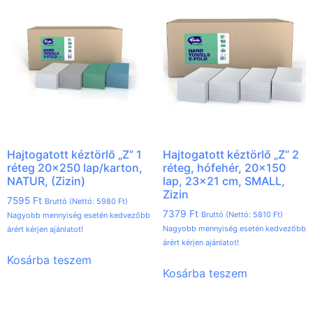
Hajtogatott kéztörlő „Z” 1
Hajtogatott kéztörlő „Z” 2
réteg 20×250 lap/karton,
réteg, hófehér, 20×150
NATUR, (Zizin)
lap, 23×21 cm, SMALL,
Zizin
7595
Ft
Bruttó (Nettó:
5980
Ft
)
7379
Ft
Bruttó (Nettó:
5810
Ft
)
Nagyobb mennyiség esetén kedvezőbb
Nagyobb mennyiség esetén kedvezőbb
árért kérjen ajánlatot!
árért kérjen ajánlatot!
Kosárba teszem
Kosárba teszem