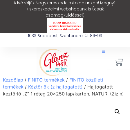
Üdvözöljük Nagykereskedelmi oldalunkon! Megnyílt
kiskereskedelmi webshopunk is (csak
csomagküldéssel)
1033 Budapest, Szentendrei út 89-93
0
Kezdőlap
/
FINITO termékek
/
FINITO közületi
termékek
/
Kéztörlők (z hajtogatott)
/ Hajtogatott
kéztörlő „Z” 1 réteg 20×250 lap/karton, NATUR, (Zizin)