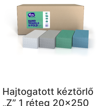
Hajtogatott kéztörlő
„Z” 1 réteg 20×250