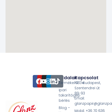
Oldalak
Kapcsolat
Termékeink
1033 Budapest,
Szentendrei út
Ipari
89-93
takarítógép
Email:
bérlés
glanzpapir@glanzpa
Blog –
Mobil: +36 70 636