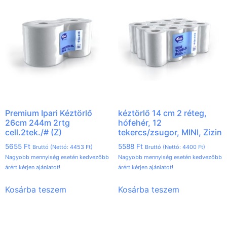
Premium Ipari Kéztörlő
kéztörlő 14 cm 2 réteg,
26cm 244m 2rtg
hófehér, 12
cell.2tek./# (Z)
tekercs/zsugor, MINI, Zizin
5655
Ft
5588
Ft
Bruttó (Nettó:
4453
Ft
)
Bruttó (Nettó:
4400
Ft
)
Nagyobb mennyiség esetén kedvezőbb
Nagyobb mennyiség esetén kedvezőbb
árért kérjen ajánlatot!
árért kérjen ajánlatot!
Kosárba teszem
Kosárba teszem