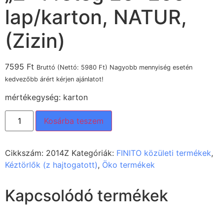
lap/karton, NATUR,
(Zizin)
7595
Ft
Bruttó (Nettó:
5980
Ft
) Nagyobb mennyiség esetén
kedvezőbb árért kérjen ajánlatot!
mértékegység: karton
Kosárba teszem
Cikkszám:
2014Z
Kategóriák:
FINITO közületi termékek
,
Kéztörlők (z hajtogatott)
,
Öko termékek
Kapcsolódó termékek