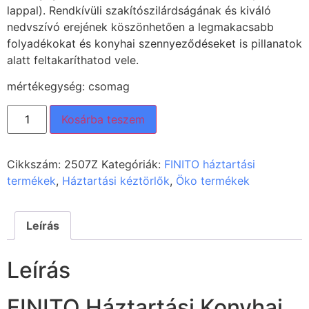
lappal). Rendkívüli szakítószilárdságának és kiváló
nedvszívó erejének köszönhetően a legmakacsabb
folyadékokat és konyhai szennyeződéseket is pillanatok
alatt feltakaríthatod vele.
mértékegység: csomag
Kosárba teszem
Cikkszám:
2507Z
Kategóriák:
FINITO háztartási
termékek
,
Háztartási kéztörlők
,
Öko termékek
Leírás
Leírás
FINITO Háztartási Konyhai