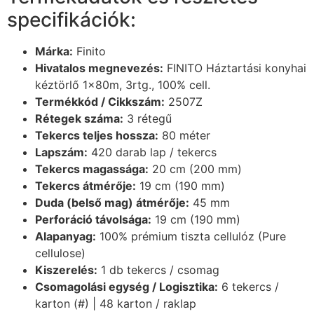
specifikációk:
Márka:
Finito
Hivatalos megnevezés:
FINITO Háztartási konyhai
kéztörlő 1x80m, 3rtg., 100% cell.
Termékkód / Cikkszám:
2507Z
Rétegek száma:
3 rétegű
Tekercs teljes hossza:
80 méter
Lapszám:
420 darab lap / tekercs
Tekercs magassága:
20 cm (200 mm)
Tekercs átmérője:
19 cm (190 mm)
Duda (belső mag) átmérője:
45 mm
Perforáció távolsága:
19 cm (190 mm)
Alapanyag:
100% prémium tiszta cellulóz (Pure
cellulose)
Kiszerelés:
1 db tekercs / csomag
Csomagolási egység / Logisztika:
6 tekercs /
karton (#) | 48 karton / raklap