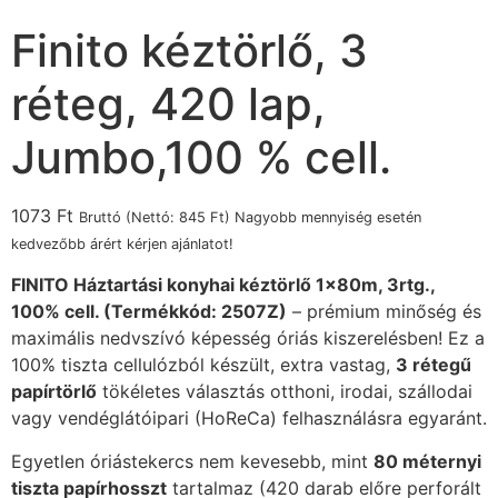
Finito kéztörlő, 3
réteg, 420 lap,
Jumbo,100 % cell.
1073
Ft
Bruttó (Nettó:
845
Ft
) Nagyobb mennyiség esetén
kedvezőbb árért kérjen ajánlatot!
FINITO Háztartási konyhai kéztörlő 1x80m, 3rtg.,
100% cell. (Termékkód: 2507Z)
– prémium minőség és
maximális nedvszívó képesség óriás kiszerelésben! Ez a
100% tiszta cellulózból készült, extra vastag,
3 rétegű
papírtörlő
tökéletes választás otthoni, irodai, szállodai
vagy vendéglátóipari (HoReCa) felhasználásra egyaránt.
Egyetlen óriástekercs nem kevesebb, mint
80 méternyi
tiszta papírhosszt
tartalmaz (420 darab előre perforált