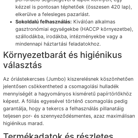
kézzel is pontosan téphetőek (összesen 420 lap),
elkerülve a felesleges pazarlást.
Sokoldalú felhasználás:
Kiválóan alkalmas
gasztronómiai egységekbe (HACCP környezetbe),
szállodákba, irodákba, intézményekbe vagy a
mindennapi háztartási feladatokhoz.
Környezetbarát és higiénikus
választás
Az óriástekercses (Jumbo) kiszerelésnek köszönhetően
jelentősen csökkentheted a csomagolási hulladék
mennyiségét a hagyományos kisméretű papírtörlőkhöz
képest. A fóliás egyesével történő csomagolás pedig
garantálja, hogy a tekercs a felhasználás pillanatáig
teljesen por- és szennyeződésmentes, azaz maximálisan
higiénikus marad.
Termékadatok és részletes