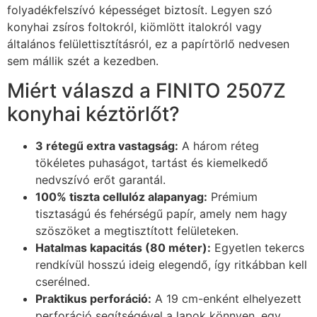
folyadékfelszívó képességet biztosít. Legyen szó
konyhai zsíros foltokról, kiömlött italokról vagy
általános felülettisztításról, ez a papírtörlő nedvesen
sem mállik szét a kezedben.
Miért válaszd a FINITO 2507Z
konyhai kéztörlőt?
3 rétegű extra vastagság:
A három réteg
tökéletes puhaságot, tartást és kiemelkedő
nedvszívó erőt garantál.
100% tiszta cellulóz alapanyag:
Prémium
tisztaságú és fehérségű papír, amely nem hagy
szöszöket a megtisztított felületeken.
Hatalmas kapacitás (80 méter):
Egyetlen tekercs
rendkívül hosszú ideig elegendő, így ritkábban kell
cserélned.
Praktikus perforáció:
A 19 cm-enként elhelyezett
perforáció segítségével a lapok könnyen, egy