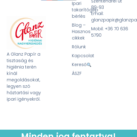
Szentendrei út
Ipari
89-93
takarítógép
Email:
bérlés
glanzpapir@glanzpa
Blog –
Mobil: +36 70 636
Hasznos
5790
cikkek
Rólunk
A Glanz Papír a
Kapcsolat
tisztaság és
Kereső
higiénia terén
kínál
ÁSZF
megoldásokat,
legyen szó
háztartási vagy
ipari igényekről.
Minden jog fentartva!