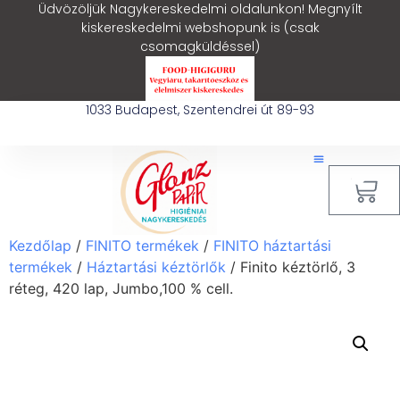
Üdvözöljük Nagykereskedelmi oldalunkon! Megnyílt
kiskereskedelmi webshopunk is (csak
csomagküldéssel)
1033 Budapest, Szentendrei út 89-93
0
Kezdőlap
/
FINITO termékek
/
FINITO háztartási
termékek
/
Háztartási kéztörlők
/ Finito kéztörlő, 3
réteg, 420 lap, Jumbo,100 % cell.