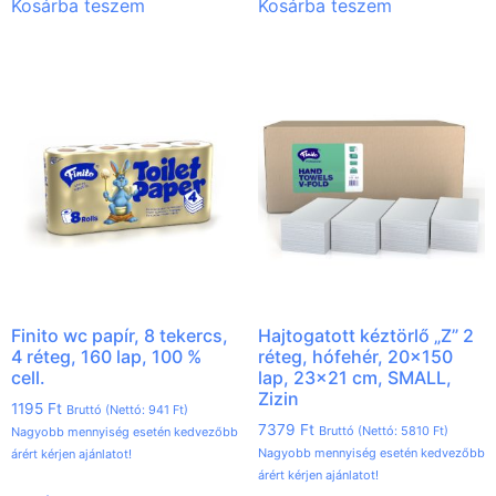
Kosárba teszem
Kosárba teszem
Finito wc papír, 8 tekercs,
Hajtogatott kéztörlő „Z” 2
4 réteg, 160 lap, 100 %
réteg, hófehér, 20×150
cell.
lap, 23×21 cm, SMALL,
Zizin
1195
Ft
Bruttó (Nettó:
941
Ft
)
7379
Ft
Bruttó (Nettó:
5810
Ft
)
Nagyobb mennyiség esetén kedvezőbb
Nagyobb mennyiség esetén kedvezőbb
árért kérjen ajánlatot!
árért kérjen ajánlatot!