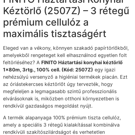
Kéztörlő (2507Z) – 3 rétegű
prémium cellulóz a
maximális tisztaságért
Eleged van a vékony, könnyen szakadó papírtörlőkből,
amelyekből rengeteget kell elhasználnod egyetlen folt
feltörléséhez? A
FINITO Háztartási konyhai kéztörlő
1x80m, 3rtg., 100% cell. (Kód: 2507Z)
egy igazi
nehézsúlyú versenyző a higiéniai termékek piacán. Ezt
az óriástekercses kéztörlőt úgy tervezték, hogy
megfeleljen a legmagasabb szintű professzionális
elvárásoknak is, miközben otthoni környezetben is
rendkívül gazdaságos megoldást nyújt.
A termék alapanyaga 100% prémium tiszta cellulóz,
amely a speciális 3 rétegű kialakítással kombinálva
rendkívüli szakítószilárdságot és verhetetlen