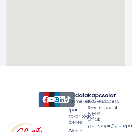
Oldalak
Kapcsolat
Termékeink
1033 Budapest,
Szentendrei út
Ipari
89-93
takarítógép
Email:
bérlés
glanzpapir@glanzpa
Blog –