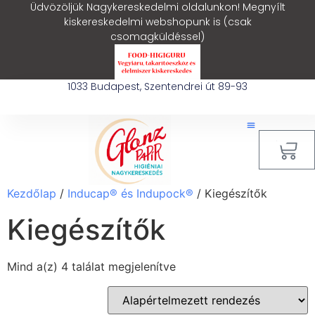
Üdvözöljük Nagykereskedelmi oldalunkon! Megnyílt
kiskereskedelmi webshopunk is (csak
csomagküldéssel)
1033 Budapest, Szentendrei út 89-93
0
Kezdőlap
/
Inducap® és Indupock®
/ Kiegészítők
Kiegészítők
Mind a(z) 4 találat megjelenítve