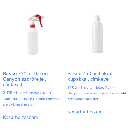
Bosso 750 ml flakon
Bosso 750 ml flakon
Canyon szórófejjel,
kupakkal, címkével
címkével
1466
Ft
Bruttó (Nettó:
1154
Ft
)
3018
Ft
Bruttó (Nettó:
2376
Ft
)
Nagyobb mennyiség esetén kedvezőbb
Nagyobb mennyiség esetén kedvezőbb
árért kérjen ajánlatot!
árért kérjen ajánlatot!
Kosárba teszem
Kosárba teszem