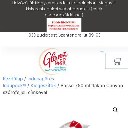
Üdvözöljük Nagykereskedelmi oldalunkon! Megnyílt
kiskereskedelmi webshopunk is (csak
csomagküldéssel)
1033 Budapest, Szentendrei út 89-93
0
Kezdőlap
/
Inducap® és
Indupock®
/
Kiegészítők
/ Bosso 750 ml flakon Canyon
szórófejjel, címkével