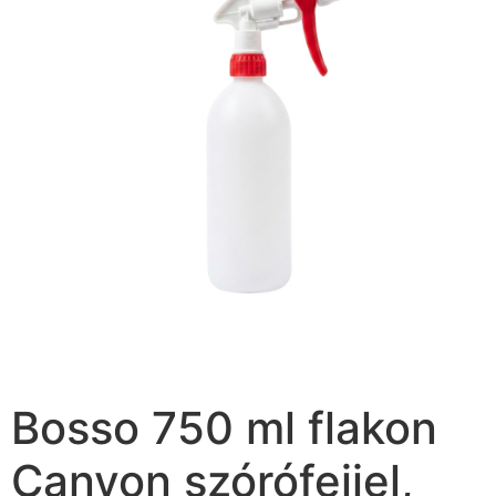
Bosso 750 ml flakon
Canyon szórófejjel,