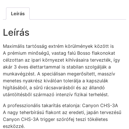
Leírás
Leírás
Maximális tartósság extrém körülmények között is
A prémium minőségű, vastag falú Bosso flakonokat
célzottan az ipari környezet kihívásaira tervezték, így
akár 3 éves élettartammal is stabilan szolgálják a
munkavégzést. A speciálisan megerősített, masszív
menetes nyakrész kiválóan tolerálja a kapszulák
hígításából, a sűrű rácsavarásból és az állandó
utántöltésből származó intenzív fizikai terhelést.
A professzionális takarítás etalonja: Canyon CHS-3A
A nagy teherbírású flakont az eredeti, japán tervezésű
Canyon CHS-3A trigger szórófej teszi tökéletes
eszközzé.