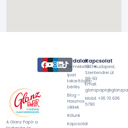
Oldalak
Kapcsolat
Termékeink
1033 Budapest,
Szentendrei út
Ipari
89-93
takarítógép
Email:
bérlés
glanzpapir@glanzpa
Blog –
Mobil: +36 70 636
Hasznos
5790
cikkek
Rólunk
A Glanz Papír a
Kapcsolat