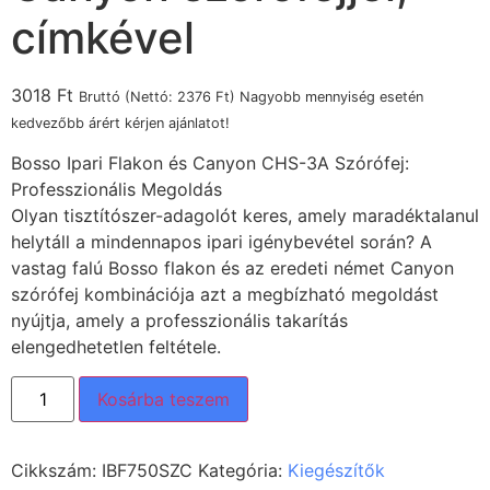
címkével
3018
Ft
Bruttó (Nettó:
2376
Ft
) Nagyobb mennyiség esetén
kedvezőbb árért kérjen ajánlatot!
Bosso Ipari Flakon és Canyon CHS-3A Szórófej:
Professzionális Megoldás
Olyan tisztítószer-adagolót keres, amely maradéktalanul
helytáll a mindennapos ipari igénybevétel során? A
vastag falú Bosso flakon és az eredeti német Canyon
szórófej kombinációja azt a megbízható megoldást
nyújtja, amely a professzionális takarítás
elengedhetetlen feltétele.
Kosárba teszem
Cikkszám:
IBF750SZC
Kategória:
Kiegészítők