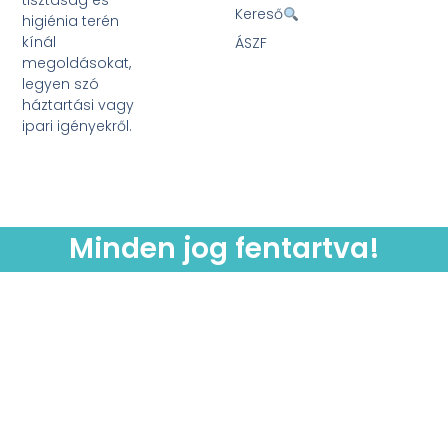
tisztaság és
Kereső
higiénia terén
kínál
ÁSZF
megoldásokat,
legyen szó
háztartási vagy
ipari igényekről.
Minden jog fentartva!