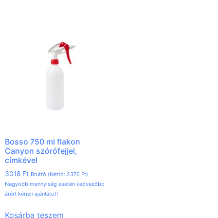
Bosso 750 ml flakon
Canyon szórófejjel,
címkével
3018
Ft
Bruttó (Nettó:
2376
Ft
)
Nagyobb mennyiség esetén kedvezőbb
árért kérjen ajánlatot!
Kosárba teszem