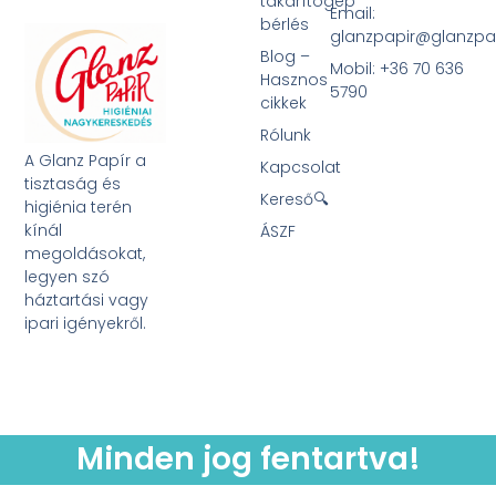
takarítógép
Email:
bérlés
glanzpapir@glanzpa
Blog –
Mobil: +36 70 636
Hasznos
5790
cikkek
Rólunk
A Glanz Papír a
Kapcsolat
tisztaság és
Kereső🔍
higiénia terén
kínál
ÁSZF
megoldásokat,
legyen szó
háztartási vagy
ipari igényekről.
Minden jog fentartva!