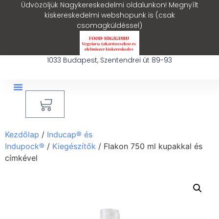
Üdvözöljük Nagykereskedelmi oldalunkon! Megnyílt
kiskereskedelmi webshopunk is (csak
csomagküldéssel)
1033 Budapest, Szentendrei út 89-93
0
Ipari Takarítógép Bérlés
Blog – Hasznos Cikkek
Kezdőlap
/
Inducap® és
Indupock®
/
Kiegészítők
/ Flakon 750 ml kupakkal és
címkével