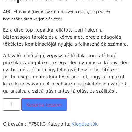
490
Ft
Bruttó (Nettó:
386
Ft
) Nagyobb mennyiség esetén
kedvezőbb árért kérjen ajánlatot!
Ez a disc-top kupakkal ellátott ipari flakon a
biztonságos tárolás és a kényelmes, precíz adagolás
tökéletes kombinációját nyújtja a felhasználók számára.
A kiváló minőségű, vegyszerálló flakonon található
praktikus adagolókupak egyetlen nyomással könnyedén
nyitható és zárható, így lehetővé teszi a tisztítószer
tiszta, cseppmentes kiöntését anélkül, hogy a kupakot
le kellene csavarni. A mechanizmus tökéletesen záródik,
garantálva a szivárgásmentes tárolást és szállítást.
Kosárba teszem
Cikkszám:
IF750KC
Kategória:
Kiegészítők