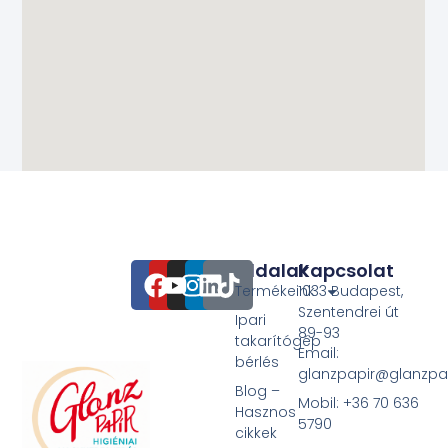
Oldalak
Kapcsolat
Termékeink
1033 Budapest,
Szentendrei út
Ipari
89-93
takarítógép
Email:
bérlés
glanzpapir@glanzpa
Blog –
Mobil: +36 70 636
Hasznos
5790
cikkek