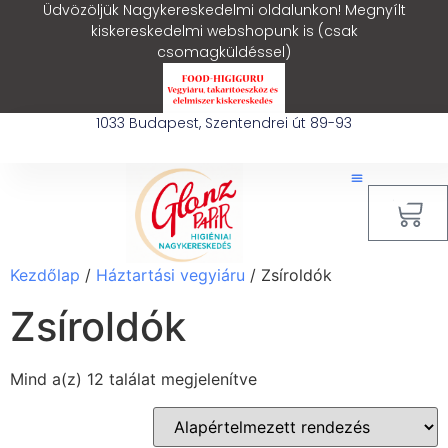
Üdvözöljük Nagykereskedelmi oldalunkon! Megnyílt
kiskereskedelmi webshopunk is (csak
csomagküldéssel)
1033 Budapest, Szentendrei út 89-93
0
Kezdőlap
/
Háztartási vegyiáru
/ Zsíroldók
Zsíroldók
Mind a(z) 12 találat megjelenítve