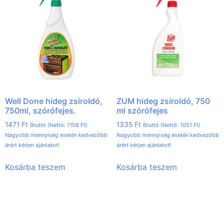
Well Done hideg zsíroldó,
ZUM hideg zsíroldó, 750
750ml, szórófejes.
ml szórófejes
1471
Ft
1335
Ft
Bruttó (Nettó:
1158
Ft
)
Bruttó (Nettó:
1051
Ft
)
Nagyobb mennyiség esetén kedvezőbb
Nagyobb mennyiség esetén kedvezőbb
árért kérjen ajánlatot!
árért kérjen ajánlatot!
Kosárba teszem
Kosárba teszem