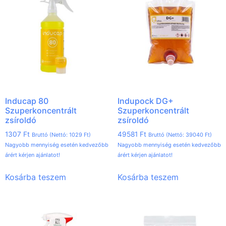
Inducap 80
Indupock DG+
Szuperkoncentrált
Szuperkoncentrált
zsíroldó
zsíroldó
1307
Ft
49581
Ft
Bruttó (Nettó:
1029
Ft
)
Bruttó (Nettó:
39040
Ft
)
Nagyobb mennyiség esetén kedvezőbb
Nagyobb mennyiség esetén kedvezőbb
árért kérjen ajánlatot!
árért kérjen ajánlatot!
Kosárba teszem
Kosárba teszem