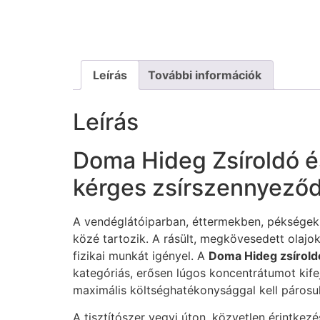
Leírás
További információk
Leírás
Doma Hideg Zsíroldó és 
kérges zsírszennyeződ
A vendéglátóiparban, éttermekben, pékségekbe
közé tartozik. A rásült, megkövesedett olajo
fizikai munkát igényel. A
Doma Hideg zsíroldó é
kategóriás, erősen lúgos koncentrátumot kifej
maximális költséghatékonysággal kell párosul
A tisztítószer vegyi úton, közvetlen érintke