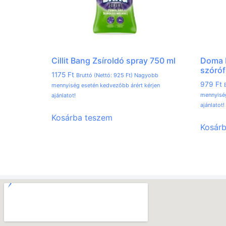
Cillit Bang Zsíroldó spray 750 ml
Doma H
szóróf
1175
Ft
Bruttó (Nettó:
925
Ft
) Nagyobb
979
Ft
mennyiség esetén kedvezőbb árért kérjen
mennyiség
ajánlatot!
ajánlatot!
Kosárba teszem
Kosár