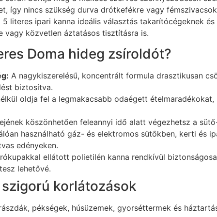
geket, így nincs szükség durva drótkefékre vagy fémszivac
 literes ipari kanna ideális választás takarítócégeknek é
vagy közvetlen áztatásos tisztításra is.
iteres Doma hideg zsíroldót?
ég:
A nagykiszerelésű, koncentrált formula drasztikusan csö
st biztosítva.
lkül oldja fel a legmakacsabb odaégett ételmaradékokat, rás
jének köszönhetően feleannyi idő alatt végezhetsz a sütő- 
lóan használható gáz- és elektromos sütőkben, kerti és ipa
ttvas edényeken.
rókupakkal ellátott polietilén kanna rendkívül biztonságos
tesz lehetővé.
s szigorú korlátozások
ukrászdák, pékségek, húsüzemek, gyorséttermek és háztartás