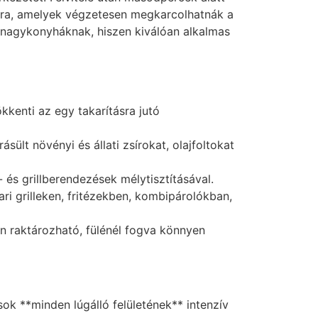
sokra, amelyek végzetesen megkarcolhatnák a
s nagykonyháknak, hiszen kiválóan alkalmas
kkenti az egy takarításra jutó
ült növényi és állati zsírokat, olajfoltokat
és grillberendezések mélytisztításával.
ri grilleken, fritézekben, kombipárolókban,
an raktározható, fülénél fogva könnyen
ok **minden lúgálló felületének** intenzív