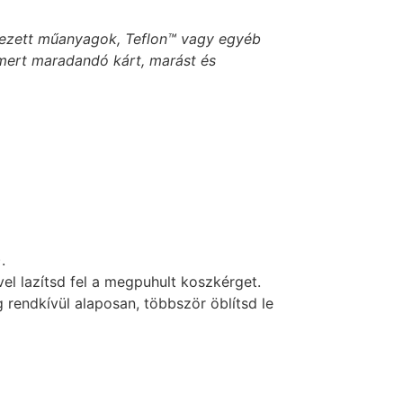
énezett műanyagok, Teflon™ vagy egyéb
, mert maradandó kárt, marást és
.
l lazítsd fel a megpuhult koszkérget.
 rendkívül alaposan, többször öblítsd le