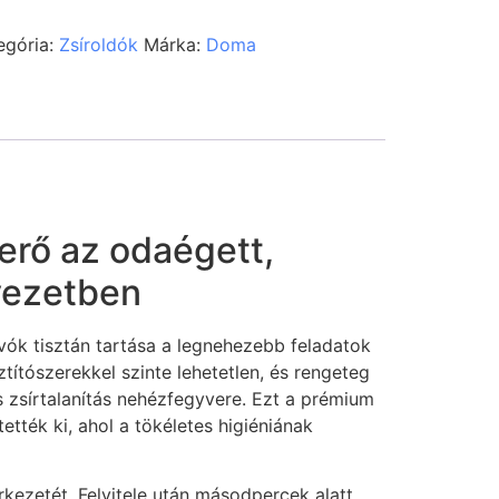
egória:
Zsíroldók
Márka:
Doma
 erő az odaégett,
yezetben
vók tisztán tartása a legnehezebb feladatok
títószerekkel szinte lehetetlen, és rengeteg
s zsírtalanítás nehézfegyvere. Ezt a prémium
ették ki, ahol a tökéletes higiéniának
kezetét. Felvitele után másodpercek alatt