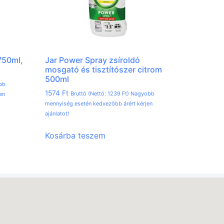
750ml,
Jar Power Spray zsíroldó
mosgató és tisztítószer citrom
500ml
bb
1574
Ft
Bruttó (Nettó:
1239
Ft
) Nagyobb
en
mennyiség esetén kedvezőbb árért kérjen
ajánlatot!
Kosárba teszem