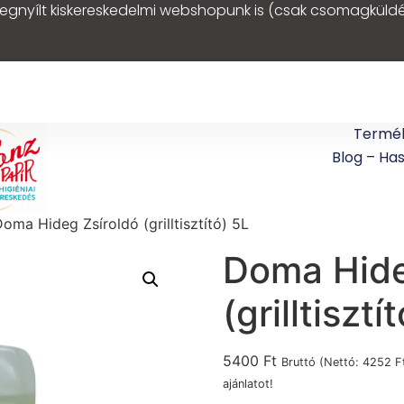
egnyílt kiskereskedelmi webshopunk is (csak csomagküldé
Termé
Blog – Ha
oma Hideg Zsíroldó (grilltisztító) 5L
Doma Hide
(grilltisztí
5400
Ft
Bruttó (Nettó:
4252
F
ajánlatot!