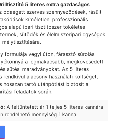
illtisztító 5 literes extra gazdaságos
z odaégett szerves szennyeződések, rásült
akódások kíméletlen, professzionális
os alapú ipari tisztítószer tökéletes
termek, sütödék és élelmiszeripari egységek
mélytisztítására.
y formulája vegyi úton, fárasztó súrolás
 folyékonnyá a legmakacsabb, megkövesedett
t és sütési maradványokat. Az 5 literes
s rendkívül alacsony használati költséget,
 hosszan tartó utánpótlást biztosít a
ítási feladatok során.
ó:
A feltüntetett ár 1 teljes 5 literes kannára
an rendelhető mennyiség 1 kanna.