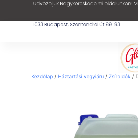
Üdvözöljük Nagykereskedelmi oldalunkon! M
1033 Budapest, Szentendrei út 89-93
Kezdőlap
/
Háztartási vegyiáru
/
Zsíroldók
/ D