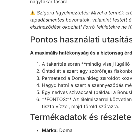
nagytakarítására.
Szigorú figyelmeztetés: Mivel a termék er
tapadásmentes bevonatok, valamint festett és 
elszíneződést okozhat! Forró felületekre ne f
Pontos használati utasítá
A maximális hatékonyság és a biztonság érd
A takarítás során **mindig viselj lúgál
Öntsd át a szert egy szórófejes flakonb
Permetezd a Doma hideg zsíroldót közvetl
Hagyd hatni a szert a szennyeződés mért
Egy nedves szivaccsal (például a Bonus
**FONTOS:** Az élelmiszerrel közvetlenül
tiszta vízzel, majd töröld szárazra.
Termékadatok és részletes
Márka:
Doma