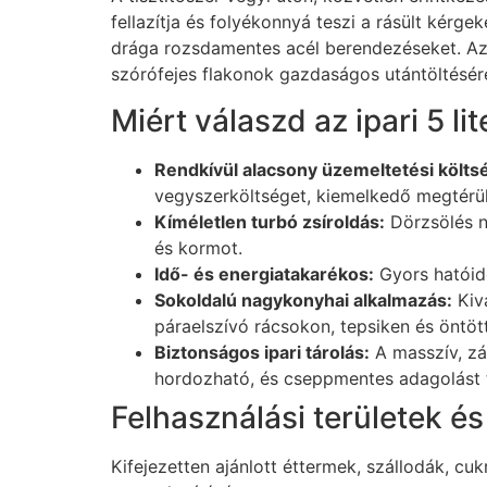
fellazítja és folyékonnyá teszi a rásült kér
drága rozsdamentes acél berendezéseket. Az 5
szórófejes flakonok gazdaságos utántöltésére 
Miért válaszd az ipari 5 l
Rendkívül alacsony üzemeltetési költs
vegyszerköltséget, kiemelkedő megtérülé
Kíméletlen turbó zsíroldás:
Dörzsölés né
és kormot.
Idő- és energiatakarékos:
Gyors hatóide
Sokoldalú nagykonyhai alkalmazás:
Kivá
páraelszívó rácsokon, tepsiken és öntö
Biztonságos ipari tárolás:
A masszív, zá
hordozható, és cseppmentes adagolást 
Felhasználási területek é
Kifejezetten ajánlott éttermek, szállodák, c