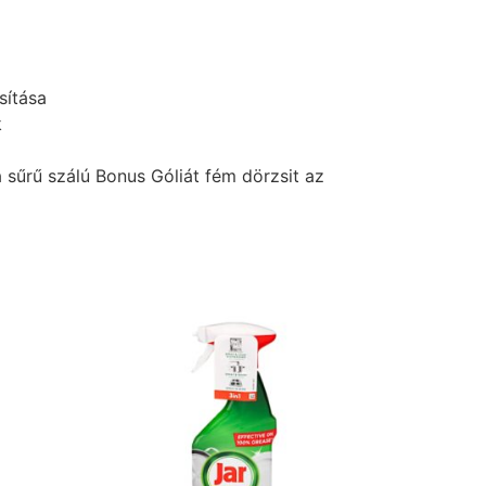
sítása
k
sűrű szálú Bonus Góliát fém dörzsit az