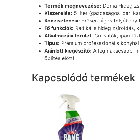
Termék megnevezése:
Doma Hideg zsíro
Kiszerelés:
5 liter (gazdaságos ipari ka
Konzisztencia:
Erősen lúgos folyékony t
Fő funkciók:
Radikális hideg zsíroldás, 
Alkalmazási terület:
Grillsütők, ipari tű
Típus:
Prémium professzionális konyhai
Ajánlott kiegészítő:
A legmakacsabb, meg
öblítés előtt!
Kapcsolódó termékek