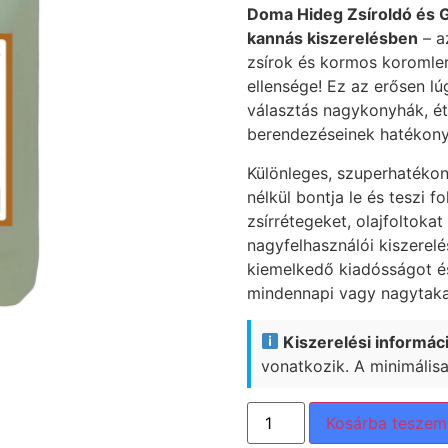
Doma Hideg Zsíroldó és Gr
kannás kiszerelésben
– a
zsírok és kormos koromler
ellensége! Ez az erősen lúg
választás nagykonyhák, ét
berendezéseinek hatékony 
Különleges, szuperhatékon
nélkül bontja le és teszi
zsírrétegeket, olajfoltoka
nagyfelhasználói kiszerelé
kiemelkedő kiadósságot és
mindennapi vagy nagytakar
Kiszerelési informáci
vonatkozik. A minimális
Kosárba teszem