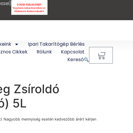
ssel)
keink
Ipari Takarítógép Bérlés
sznos Cikkek
Rólunk
Kapcsolat
0
Kereső
g Zsíroldó
tó) 5L
t
) Nagyobb mennyiség esetén kedvezőbb árért kérjen