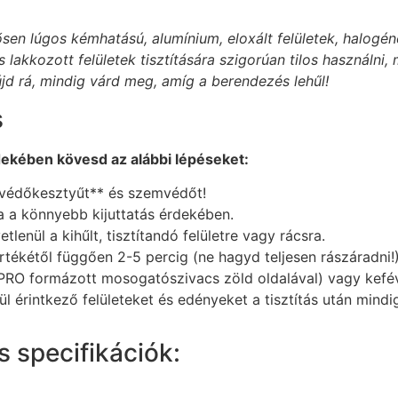
ősen lúgos kémhatású, alumínium, eloxált felületek, halog
lakkozott felületek tisztítására szigorúan tilos használni
újd rá, mindig várd meg, amíg a berendezés lehűl!
s
ekében kövesd az alábbi lépéseket:
ló védőkesztyűt** és szemvédőt!
a a könnyebb kijuttatás érdekében.
enül a kihűlt, tisztítandó felületre vagy rácsra.
ékétől függően 2-5 percig (ne hagyd teljesen rászáradni!)
PRO formázott mosogatószivacs zöld oldalával) vagy keféve
 érintkező felületeket és edényeket a tisztítás után mindig
 specifikációk: