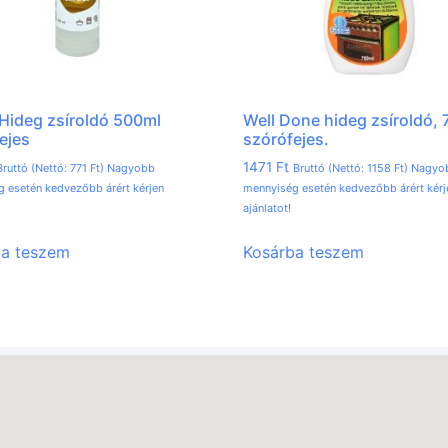
ideg zsíroldó 500ml
Well Done hideg zsíroldó, 
ejes
szórófejes.
1471
Ft
Bruttó (Nettó:
771
Ft
) Nagyobb
Bruttó (Nettó:
1158
Ft
) Nagyo
 esetén kedvezőbb árért kérjen
mennyiség esetén kedvezőbb árért kérj
ajánlatot!
ba teszem
Kosárba teszem