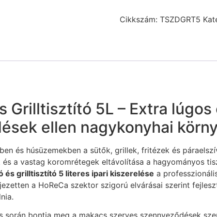
Cikkszám:
TSZDGRT5
Kat
Grilltisztító 5L – Extra lúgos
ések ellen nagykonyhai körn
n és húsüzemekben a sütők, grillek, fritézek és páraelszí
k és a vastag koromrétegek eltávolítása a hagyományos tisz
s grilltisztító 5 literes ipari kiszerelése
a professzionáli
ezetten a HoReCa szektor szigorú elvárásai szerint fejleszt
nia.
zés során bontja meg a makacs szerves szennyeződések szer