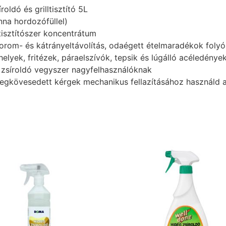
ldó és grilltisztító 5L
nna hordozófüllel)
isztítószer koncentrátum
korom- és kátrányeltávolítás, odaégett ételmaradékok folyó
zhelyek, fritézek, páraelszívók, tepsik és lúgálló acéledénye
 zsíroldó vegyszer nagyfelhasználóknak
kövesedett kérgek mechanikus fellazításához használd a 