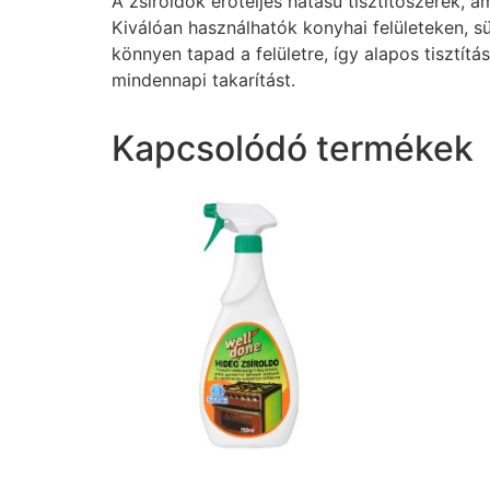
A zsíroldók erőteljes hatású tisztítószerek, 
Kiválóan használhatók konyhai felületeken, s
könnyen tapad a felületre, így alapos tisztítá
mindennapi takarítást.
Kapcsolódó termékek