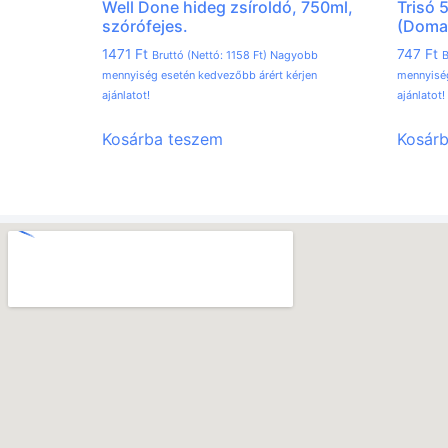
Well Done hideg zsíroldó, 750ml,
Trisó
szórófejes.
(Doma
1471
Ft
747
Ft
Bruttó (Nettó:
1158
Ft
) Nagyobb
B
mennyiség esetén kedvezőbb árért kérjen
mennyiség
ajánlatot!
ajánlatot!
Kosárba teszem
Kosár