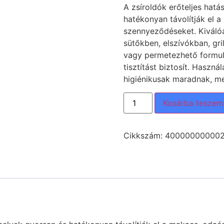
A zsíroldók erőteljes hatá
hatékonyan távolítják el a
szennyeződéseket. Kiválóa
sütőkben, elszívókban, gri
vagy permetezhető formulá
tisztítást biztosít. Használ
higiénikusak maradnak, me
Kosárba teszem
Cikkszám:
40000000000