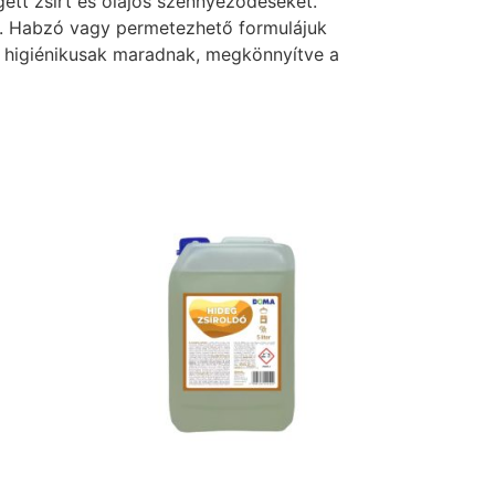
gett zsírt és olajos szennyeződéseket.
 is. Habzó vagy permetezhető formulájuk
 és higiénikusak maradnak, megkönnyítve a