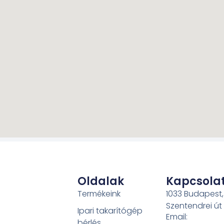
Oldalak
Kapcsola
Termékeink
1033 Budapest,
Szentendrei út
Ipari takarítógép
Email:
bérlés