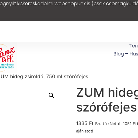
egnyílt kiskereskedelmi webshopunk is (csak csomagküldé
Ter
Blog – Ha
UM hideg zsíroldó, 750 ml szórófejes
ZUM hideg
szórófejes
1335
Ft
Bruttó (Nettó:
1051
Ft
ajánlatot!