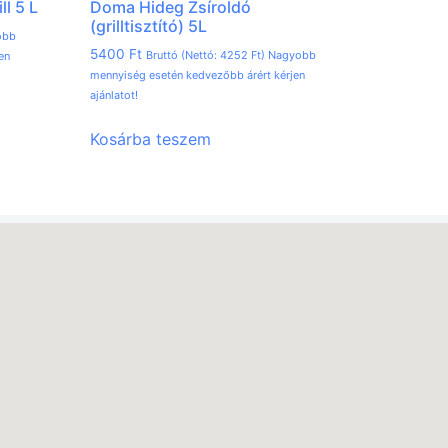
ll 5 L
Doma Hideg Zsíroldó
(grilltisztító) 5L
obb
5400
Ft
Bruttó (Nettó:
4252
Ft
) Nagyobb
en
mennyiség esetén kedvezőbb árért kérjen
ajánlatot!
Kosárba teszem