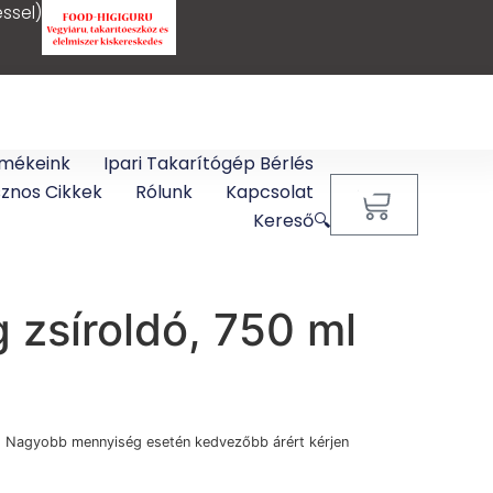
ssel)
mékeink
Ipari Takarítógép Bérlés
sznos Cikkek
Rólunk
Kapcsolat
0
Kereső🔍
 zsíroldó, 750 ml
) Nagyobb mennyiség esetén kedvezőbb árért kérjen