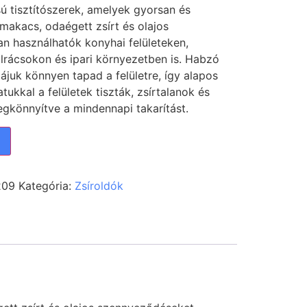
sú tisztítószerek, amelyek gyorsan és
 makacs, odaégett zsírt és olajos
n használhatók konyhai felületeken,
llrácsokon és ipari környezetben is. Habzó
juk könnyen tapad a felületre, így alapos
atukkal a felületek tiszták, zsírtalanok és
gkönnyítve a mindennapi takarítást.
209
Kategória:
Zsíroldók