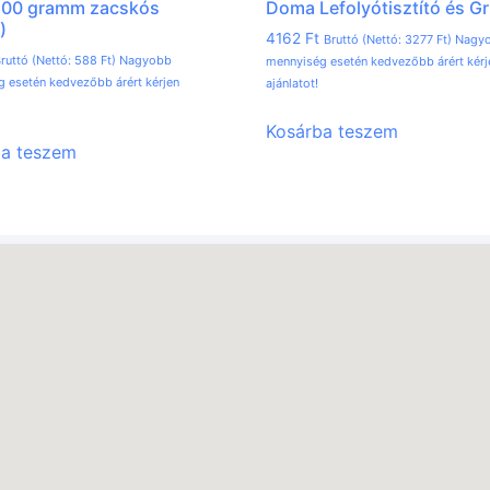
 500 gramm zacskós
Doma Lefolyótisztító és Gri
)
4162
Ft
Bruttó (Nettó:
3277
Ft
) Nagy
ruttó (Nettó:
588
Ft
) Nagyobb
mennyiség esetén kedvezőbb árért kérj
 esetén kedvezőbb árért kérjen
ajánlatot!
Kosárba teszem
ba teszem