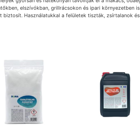
amelyek gyorsan és hatékonyan távolítják el a makacs, odaé
ütőkben, elszívókban, grillrácsokon és ipari környezetben
st biztosít. Használatukkal a felületek tiszták, zsírtalanok