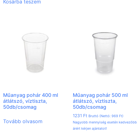
Kosárba teszem
Műanyag pohár 400 ml
Műanyag pohár 500 ml
átlátszó, víztiszta,
átlátszó, víztiszta,
50db/csomag
50db/csomag
1231
Ft
Bruttó (Nettó:
969
Ft
)
Tovább olvasom
Nagyobb mennyiség esetén kedvezőbb
árért kérjen ajánlatot!