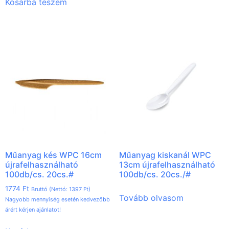
Kosárba teszem
Műanyag kés WPC 16cm
Műanyag kiskanál WPC
újrafelhasználható
13cm újrafelhasználható
100db/cs. 20cs.#
100db/cs. 20cs./#
1774
Ft
Bruttó (Nettó:
1397
Ft
)
Tovább olvasom
Nagyobb mennyiség esetén kedvezőbb
árért kérjen ajánlatot!