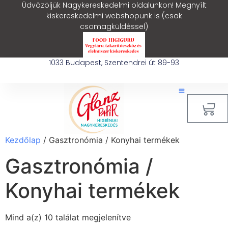
Üdvözöljük Nagykereskedelmi oldalunkon! Megnyílt
kiskereskedelmi webshopunk is (csak
csomagküldéssel)
1033 Budapest, Szentendrei út 89-93
0
Kezdőlap
/ Gasztronómia / Konyhai termékek
Gasztronómia /
Konyhai termékek
Mind a(z) 10 találat megjelenítve