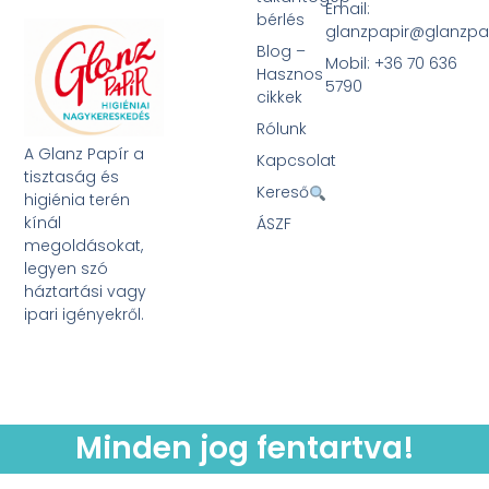
Email:
bérlés
glanzpapir@glanzpa
Blog –
Mobil: +36 70 636
Hasznos
5790
cikkek
Rólunk
A Glanz Papír a
Kapcsolat
tisztaság és
Kereső
higiénia terén
kínál
ÁSZF
megoldásokat,
legyen szó
háztartási vagy
ipari igényekről.
Minden jog fentartva!