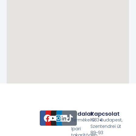
Oldalak
Kapcsolat
Termékeink
1033 Budapest,
Szentendrei út
Ipari
89-93
takarítógép