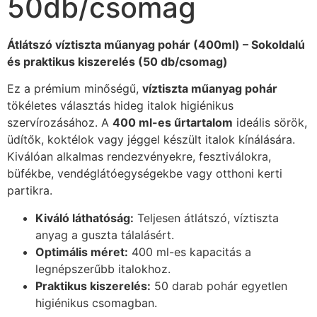
50db/csomag
Átlátszó víztiszta műanyag pohár (400ml) – Sokoldalú
és praktikus kiszerelés (50 db/csomag)
Ez a prémium minőségű,
víztiszta műanyag pohár
tökéletes választás hideg italok higiénikus
szervírozásához. A
400 ml-es űrtartalom
ideális sörök,
üdítők, koktélok vagy jéggel készült italok kínálására.
Kiválóan alkalmas rendezvényekre, fesztiválokra,
büfékbe, vendéglátóegységekbe vagy otthoni kerti
partikra.
Kiváló láthatóság:
Teljesen átlátszó, víztiszta
anyag a guszta tálalásért.
Optimális méret:
400 ml-es kapacitás a
legnépszerűbb italokhoz.
Praktikus kiszerelés:
50 darab pohár egyetlen
higiénikus csomagban.