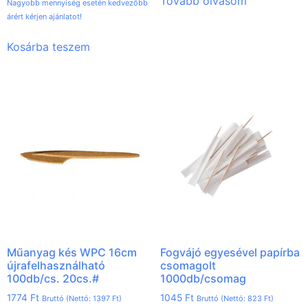
Tovább olvasom
Nagyobb mennyiség esetén kedvezőbb
árért kérjen ajánlatot!
Kosárba teszem
Műanyag kés WPC 16cm
Fogvájó egyesével papírba
újrafelhasználható
csomagolt
100db/cs. 20cs.#
1000db/csomag
1774
Ft
1045
Ft
Bruttó (Nettó:
1397
Ft
)
Bruttó (Nettó:
823
Ft
)