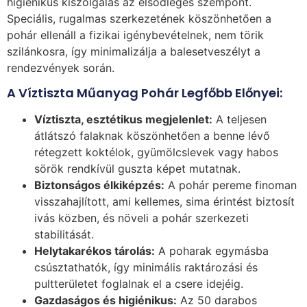
higiénikus kiszolgálás az elsődleges szempont.
Speciális, rugalmas szerkezetének köszönhetően a
pohár ellenáll a fizikai igénybevételnek, nem törik
szilánkosra, így minimalizálja a balesetveszélyt a
rendezvények során.
A Víztiszta Műanyag Pohár Legfőbb Előnyei:
Víztiszta, esztétikus megjelenlet:
A teljesen
átlátszó falaknak köszönhetően a benne lévő
rétegzett koktélok, gyümölcslevek vagy habos
sörök rendkívül guszta képet mutatnak.
Biztonságos élkiképzés:
A pohár pereme finoman
visszahajlított, ami kellemes, sima érintést biztosít
ivás közben, és növeli a pohár szerkezeti
stabilitását.
Helytakarékos tárolás:
A poharak egymásba
csúsztathatók, így minimális raktározási és
pultterületet foglalnak el a csere idejéig.
Gazdaságos és higiénikus:
Az 50 darabos