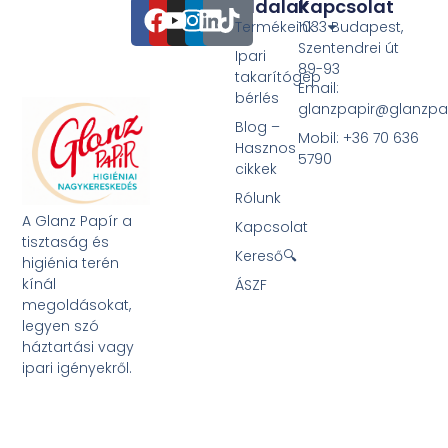
Oldalak
Kapcsolat
Termékeink
1033 Budapest,
Szentendrei út
Ipari
89-93
takarítógép
Email:
bérlés
glanzpapir@glanzpa
Blog –
Mobil: +36 70 636
Hasznos
5790
cikkek
Rólunk
A Glanz Papír a
Kapcsolat
tisztaság és
Kereső🔍
higiénia terén
kínál
ÁSZF
megoldásokat,
legyen szó
háztartási vagy
ipari igényekről.