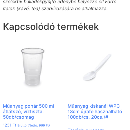
szelektív hulladékgyűjtő edénybe helyezze el! Forró
italok (kávé, tea) szervírozására ne alkalmazza.
Kapcsolódó termékek
Műanyag pohár 500 ml
Műanyag kiskanál WPC
átlátszó, víztiszta,
13cm újrafelhasználható
50db/csomag
100db/cs. 20cs./#
1231
Ft
Bruttó (Nettó:
969
Ft
)