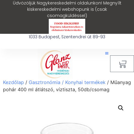
Üdvözöljük Nagykereskedelmi oldalunkon! Megnyílt
kiskereskedelmi webshopunk is (csak
csomagküldéssel)
1033 Budapest, Szentendrei út 89-93
0
Kezdőlap
/
Gasztronómia / Konyhai termékek
/ Műanyag
pohár 400 ml átlátszó, víztiszta, 50db/csomag