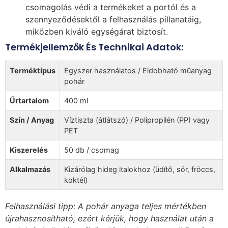
csomagolás védi a termékeket a portól és a
szennyeződésektől a felhasználás pillanatáig,
miközben kiváló egységárat biztosít.
Termékjellemzők És Technikai Adatok:
Terméktípus
Egyszer használatos / Eldobható műanyag
pohár
Űrtartalom
400 ml
Szín / Anyag
Víztiszta (átlátszó) / Polipropilén (PP) vagy
PET
Kiszerelés
50 db / csomag
Alkalmazás
Kizárólag hideg italokhoz (üdítő, sör, fröccs,
koktél)
Felhasználási tipp: A pohár anyaga teljes mértékben
újrahasznosítható, ezért kérjük, hogy használat után a