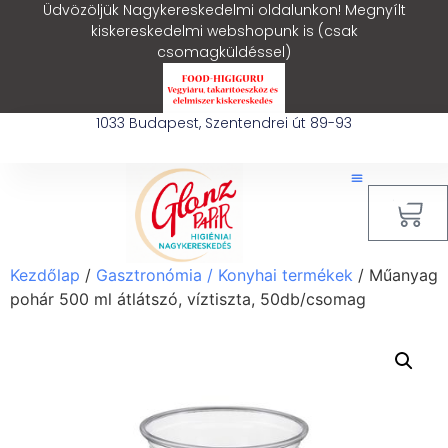
Üdvözöljük Nagykereskedelmi oldalunkon! Megnyílt
kiskereskedelmi webshopunk is (csak
csomagküldéssel)
1033 Budapest, Szentendrei út 89-93
0
Kezdőlap
/
Gasztronómia / Konyhai termékek
/ Műanyag
pohár 500 ml átlátszó, víztiszta, 50db/csomag