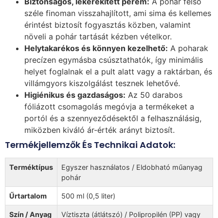
Biztonságos, lekerekített perem:
A pohár felső
széle finoman visszahajlított, ami sima és kellemes
érintést biztosít fogyasztás közben, valamint
növeli a pohár tartását kézben vételkor.
Helytakarékos és könnyen kezelhető:
A poharak
precízen egymásba csúsztathatók, így minimális
helyet foglalnak el a pult alatt vagy a raktárban, és
villámgyors kiszolgálást tesznek lehetővé.
Higiénikus és gazdaságos:
Az 50 darabos
fóliázott csomagolás megóvja a termékeket a
portól és a szennyeződésektől a felhasználásig,
miközben kiváló ár-érték arányt biztosít.
Termékjellemzők És Technikai Adatok:
Terméktípus
Egyszer használatos / Eldobható műanyag
pohár
Űrtartalom
500 ml (0,5 liter)
Szín / Anyag
Víztiszta (átlátszó) / Polipropilén (PP) vagy