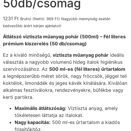
50db/csomag
1231
Ft
Bruttó (Nettó:
969
Ft
) Nagyobb mennyiség esetén
kedvezőbb árért kérjen ajánlatot!
Átlátszó víztiszta műanyag pohár (500ml) – Fél literes
prémium kiszerelés (50 db/csomag)
Ez a kiváló minőségű,
víztiszta műanyag pohár
ideális
választás a nagyobb volumenű hideg italok higiénikus
szervírozásához. Az
500 ml-es (fél literes) űrtartalom
a legnépszerűbb méret sörök, nagy fröccsök, jéggel teli
koktélok, limonádék és jeges kávék kínálására. Kiválóan
alkalmas fesztiválokra, rendezvényekre, büfékbe vagy
kerti partikra.
Maximális átlátszóság:
Víztiszta anyag, amely
tökéletesen láttatja az italokat.
Nagy kapacitás:
500 ml-es űrtartalom a kiadós
frissítőkhöz.