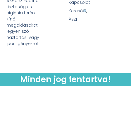
A Glanz Papír a
Kapcsolat
tisztaság és
Kereső
higiénia terén
kínál
ÁSZF
megoldásokat,
legyen szó
háztartási vagy
ipari igényekről.
Minden jog fentartva!