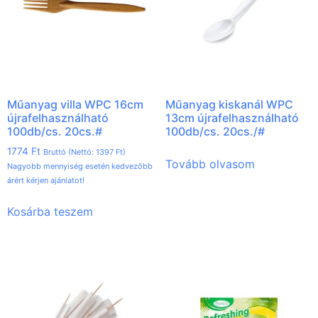
Műanyag villa WPC 16cm
Műanyag kiskanál WPC
újrafelhasználható
13cm újrafelhasználható
100db/cs. 20cs.#
100db/cs. 20cs./#
1774
Ft
Bruttó (Nettó:
1397
Ft
)
Tovább olvasom
Nagyobb mennyiség esetén kedvezőbb
árért kérjen ajánlatot!
Kosárba teszem