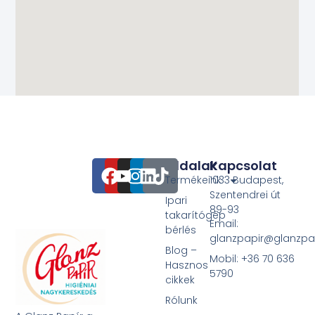
Oldalak
Kapcsolat
Termékeink
1033 Budapest,
Szentendrei út
Ipari
89-93
takarítógép
Email:
bérlés
glanzpapir@glanzpa
Blog –
Mobil: +36 70 636
Hasznos
5790
cikkek
Rólunk