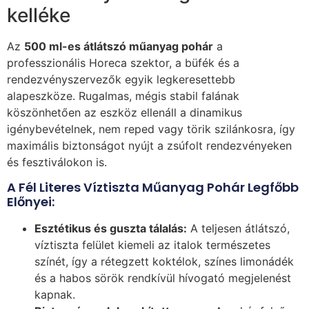
kelléke
Az
500 ml-es átlátszó műanyag pohár
a
professzionális Horeca szektor, a büfék és a
rendezvényszervezők egyik legkeresettebb
alapeszköze. Rugalmas, mégis stabil falának
köszönhetően az eszköz ellenáll a dinamikus
igénybevételnek, nem reped vagy törik szilánkosra, így
maximális biztonságot nyújt a zsúfolt rendezvényeken
és fesztiválokon is.
A Fél Literes Víztiszta Műanyag Pohár Legfőbb
Előnyei:
Esztétikus és guszta tálalás:
A teljesen átlátszó,
víztiszta felület kiemeli az italok természetes
színét, így a rétegzett koktélok, színes limonádék
és a habos sörök rendkívül hívogató megjelenést
kapnak.