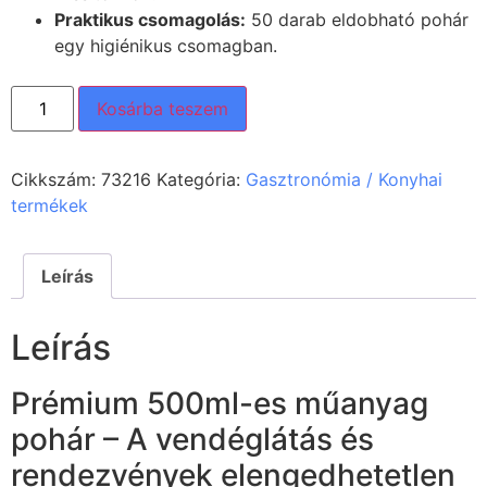
Praktikus csomagolás:
50 darab eldobható pohár
egy higiénikus csomagban.
Kosárba teszem
Cikkszám:
73216
Kategória:
Gasztronómia / Konyhai
termékek
Leírás
Leírás
Prémium 500ml-es műanyag
pohár – A vendéglátás és
rendezvények elengedhetetlen