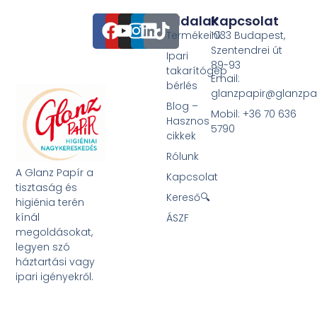
Oldalak
Kapcsolat
Termékeink
1033 Budapest,
Szentendrei út
Ipari
89-93
takarítógép
Email:
bérlés
glanzpapir@glanzpa
Blog –
Mobil: +36 70 636
Hasznos
5790
cikkek
Rólunk
A Glanz Papír a
Kapcsolat
tisztaság és
Kereső🔍
higiénia terén
kínál
ÁSZF
megoldásokat,
legyen szó
háztartási vagy
ipari igényekről.