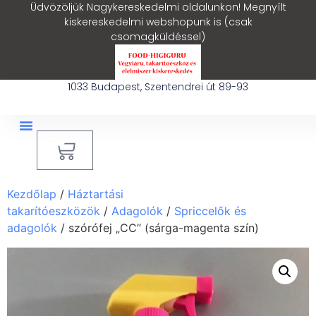
Üdvözöljük Nagykereskedelmi oldalunkon! Megnyílt
kiskereskedelmi webshopunk is (csak
csomagküldéssel)
1033 Budapest, Szentendrei út 89-93
0
Ipari Takarítógép Bérlés
Blog – Hasznos Cikkek
Kezdőlap
/
Háztartási
takarítóeszközök
/
Adagolók
/
Spriccelők és
adagolók
/ szórófej „CC” (sárga-magenta szín)