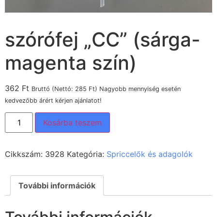
szórófej „CC” (sárga-
magenta szín)
362
Ft
Bruttó (Nettó:
285
Ft
) Nagyobb mennyiség esetén
kedvezőbb árért kérjen ajánlatot!
Kosárba teszem
Cikkszám:
3928
Kategória:
Spriccelők és adagolók
További információk