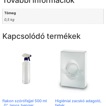
További információk
Tömeg
0,5 kg
Kapcsolódó termékek
flakon szórófejjel 500 ml
Higiéniai zacskó adagoló,
„G”, lapos,henger
fehér