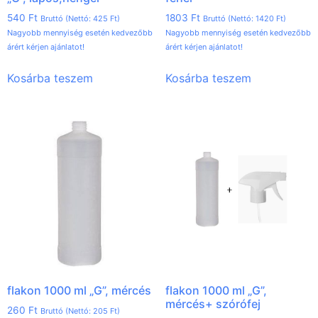
540
Ft
1803
Ft
Bruttó (Nettó:
425
Ft
)
Bruttó (Nettó:
1420
Ft
)
Nagyobb mennyiség esetén kedvezőbb
Nagyobb mennyiség esetén kedvezőbb
árért kérjen ajánlatot!
árért kérjen ajánlatot!
Kosárba teszem
Kosárba teszem
flakon 1000 ml „G”, mércés
flakon 1000 ml „G”,
mércés+ szórófej
260
Ft
Bruttó (Nettó:
205
Ft
)