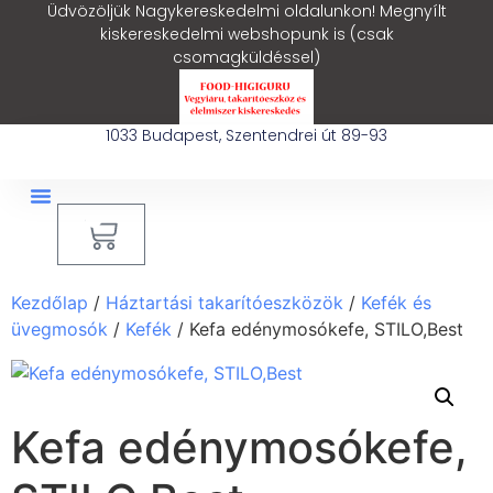
Üdvözöljük Nagykereskedelmi oldalunkon! Megnyílt
kiskereskedelmi webshopunk is (csak
csomagküldéssel)
1033 Budapest, Szentendrei út 89-93
0
Kezdőlap
/
Háztartási takarítóeszközök
/
Kefék és
üvegmosók
/
Kefék
/ Kefa edénymosókefe, STILO,Best
Kefa edénymosókefe,