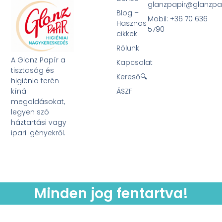
glanzpapir@glanzpa
Blog –
Mobil: +36 70 636
Hasznos
5790
cikkek
Rólunk
A Glanz Papír a
Kapcsolat
tisztaság és
Kereső🔍
higiénia terén
kínál
ÁSZF
megoldásokat,
legyen szó
háztartási vagy
ipari igényekről.
Minden jog fentartva!