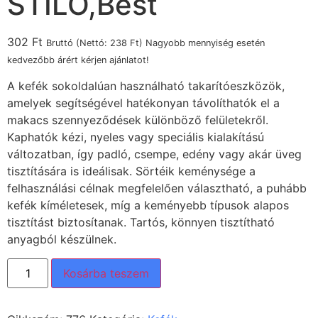
STILO,Best
302
Ft
Bruttó (Nettó:
238
Ft
) Nagyobb mennyiség esetén
kedvezőbb árért kérjen ajánlatot!
A kefék sokoldalúan használható takarítóeszközök,
amelyek segítségével hatékonyan távolíthatók el a
makacs szennyeződések különböző felületekről.
Kaphatók kézi, nyeles vagy speciális kialakítású
változatban, így padló, csempe, edény vagy akár üveg
tisztítására is ideálisak. Sörtéik keménysége a
felhasználási célnak megfelelően választható, a puhább
kefék kíméletesek, míg a keményebb típusok alapos
tisztítást biztosítanak. Tartós, könnyen tisztítható
anyagból készülnek.
Kosárba teszem