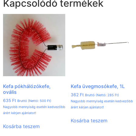
Kapcsolódó termékek
Kefa pókhálózókefe,
Kefa üvegmosókefe, 1L
ovális
362
Ft
Bruttó (Nettó:
285
Ft
)
635
Ft
Bruttó (Nettó:
500
Ft
)
Nagyobb mennyiség esetén kedvezőbb
Nagyobb mennyiség esetén kedvezőbb
árért kérjen ajánlatot!
árért kérjen ajánlatot!
Kosárba teszem
Kosárba teszem