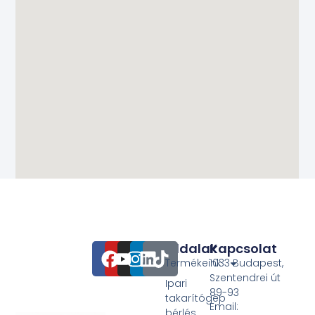
Oldalak
Kapcsolat
Termékeink
1033 Budapest,
Szentendrei út
Ipari
89-93
takarítógép
Email:
bérlés