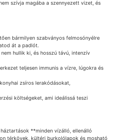
 nem szívja magába a szennyezett vizet, és
tően bármilyen szabványos felmosónyélre
atod át a padlót.
nem hullik ki, és hosszú távú, intenzív
rkezet teljesen immunis a vízre, lúgokra és
 konyhai zsíros lerakódásokat,
zési költségeket, ami ideálissá teszi
 háztartások **minden vízálló, ellenálló
ton térkövek, kültéri burkolólapok és mosható