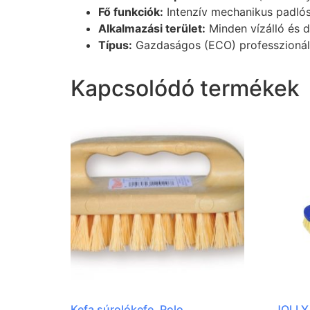
Fő funkciók:
Intenzív mechanikus padlósú
Alkalmazási terület:
Minden vízálló és dö
Típus:
Gazdaságos (ECO) professzionális
Kapcsolódó termékek
Kefa súrolókefe, Polo
JOLLY 