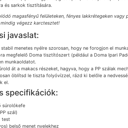
a és sarkok tisztítására.
colódó magasfényű felületeken, fényes lakkrétegeken vagy
 mindig végezz karctesztet!
i javaslat:
a, stabil menetes nyélre szorosan, hogy ne forogjon el munk
a megfelelő Doma tisztítószert (például a Doma Ipari Pad
ben munkaoldatot.
rold át a makacs részeket, hagyva, hogy a PP szálak mecha
an öblítsd le tiszta folyóvízzel, rázd ki belőle a nedvessé
k el.
 specifikációk:
 súrolókefe
(PP szál)
 test
os) belső menet nyelekhez