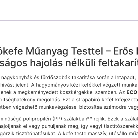
kefe Műanyag Testtel – Erős 
gos hajolás nélküli feltakar
 a nagykonyhák és fürdőszobák takarítása során a letapadt
ihívást jelent. A hagyományos kézi kefékkel végzett munka
etlenek a megkeményedett koszkérgekkel szemben. Az
ECO 
öltséghatékony megoldás. Ezt a strapabíró kefét kifejezet
yzetben végezhető munkavégzéssel biztosítsa számodra vagy
 minőségű polipropilén (PP) szálakban** rejlik. Ezek a szá
ajoljanak el vagy puhuljanak meg, így vegyi tisztítószerek
őrzik tisztítóhatásukat. A kefe teste masszív, ütésálló műa