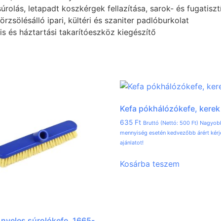
rolás, letapadt koszkérgek fellazítása, sarok- és fugatiszt
rzsölésálló ipari, kültéri és szaniter padlóburkolat
 és háztartási takarítóeszköz kiegészítő
Kefa pókhálózókefe, kerek
635
Ft
Bruttó (Nettó:
500
Ft
) Nagyob
mennyiség esetén kedvezőbb árért kérj
ajánlatot!
Kosárba teszem
nyeles súrolókefe, 1665-