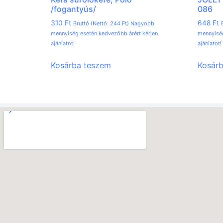
/fogantyús/
086
310
Ft
648
Ft
Bruttó (Nettó:
244
Ft
) Nagyobb
mennyiség esetén kedvezőbb árért kérjen
mennyiség
ajánlatot!
ajánlatot!
Kosárba teszem
Kosár