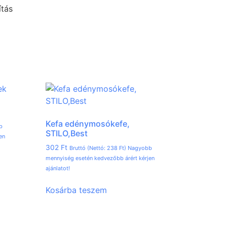
ítás
Kefa edénymosókefe,
b
STILO,Best
en
302
Ft
Bruttó (Nettó:
238
Ft
) Nagyobb
mennyiség esetén kedvezőbb árért kérjen
ajánlatot!
Kosárba teszem