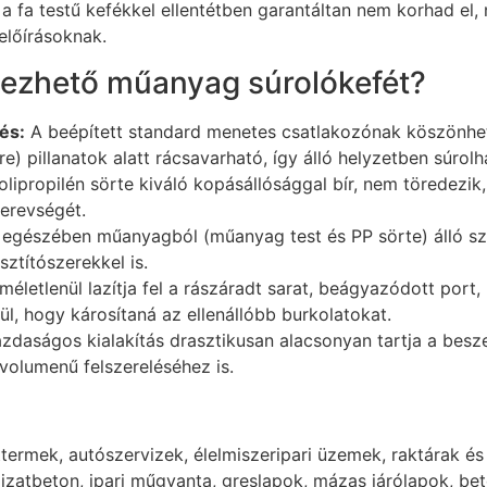
 a fa testű kefékkel ellentétben garantáltan nem korhad el,
 előírásoknak.
lezhető műanyag súrolókefét?
és:
A beépített standard menetes csatlakozónak köszönhe
 pillanatok alatt rácsavarható, így álló helyzetben súrolh
lipropilén sörte kiváló kopásállósággal bír, nem töredezik, 
merevségét.
 egészében műanyagból (műanyag test és PP sörte) álló sze
sztítószerekkel is.
méletlenül lazítja fel a rászáradt sarat, beágyazódott port,
, hogy károsítaná az ellenállóbb burkolatokat.
zdaságos kialakítás drasztikusan alacsonyan tartja a beszer
olumenű felszereléséhez is.
ttermek, autószervizek, élelmiszeripari üzemek, raktárak és
aljzatbeton, ipari műgyanta, greslapok, mázas járólapok, be