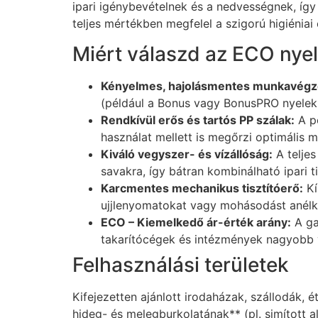
ipari igénybevételnek és a nedvességnek, így
teljes mértékben megfelel a szigorú higiéniai
Miért válaszd az ECO nye
Kényelmes, hajolásmentes munkavégz
(például a Bonus vagy BonusPRO nyelekre)
Rendkívül erős és tartós PP szálak:
A po
használat mellett is megőrzi optimális 
Kiváló vegyszer- és vízállóság:
A teljes
savakra, így bátran kombinálható ipari ti
Karcmentes mechanikus tisztítóerő:
Kí
ujjlenyomatokat vagy mohásodást anélkül
ECO – Kiemelkedő ár-érték arány:
A ga
takarítócégek és intézmények nagyobb v
Felhasználási területek
Kifejezetten ajánlott irodaházak, szállodák, é
hideg- és melegburkolatának** (pl. simított 