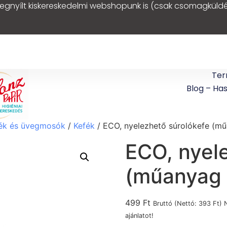
egnyílt kiskereskedelmi webshopunk is (csak csomagküldé
Ter
Blog – Ha
ék és üvegmosók
/
Kefék
/ ECO, nyelezhető súrolókefe (műa
ECO, nyel
(műanyag t
499
Ft
Bruttó (Nettó:
393
Ft
) 
ajánlatot!