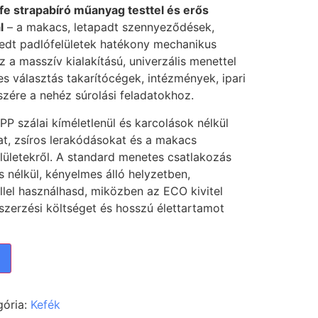
e strapabíró műanyag testtel és erős
l
– a makacs, letapadt szennyeződések,
rjedt padlófelületek hatékony mechanikus
z a masszív kialakítású, univerzális menettel
tes választás takarítócégek, intézmények, ipari
zére a nehéz súrolási feladatokhoz.
PP szálai kíméletlenül és karcolások nélkül
arat, zsíros lerakódásokat és a makacs
ületekről. A standard menetes csatlakozás
s nélkül, kényelmes álló helyzetben,
lel használhasd, miközben az ECO kivitel
zerzési költséget és hosszú élettartamot
gória:
Kefék