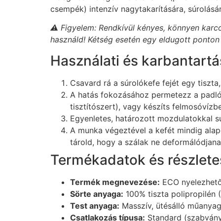
csempék) intenzív nagytakarítására, súrolásár
⚠️ Figyelem: Rendkívül kényes, könnyen kar
használd! Kétség esetén egy eldugott ponton
Használati és karbantartás
Csavard rá a súrolókefe fejét egy tiszt
A hatás fokozásához permetezz a padlór
tisztítószert), vagy készíts felmosóvíz
Egyenletes, határozott mozdulatokkal sú
A munka végeztével a kefét mindig alapos
tárold, hogy a szálak ne deformálódjana
Termékadatok és részletes
Termék megnevezése:
ECO nyelezhető
Sörte anyaga:
100% tiszta polipropilén 
Test anyaga:
Masszív, ütésálló műanyag
Csatlakozás típusa:
Standard (szabvány