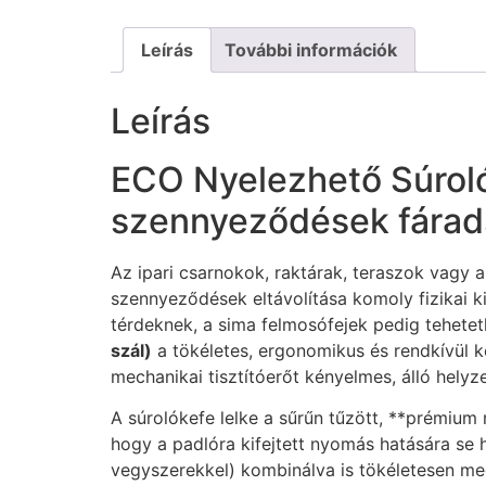
Leírás
További információk
Leírás
ECO Nyelezhető Súroló
szennyeződések fáradsá
Az ipari csarnokok, raktárak, teraszok vagy
szennyeződések eltávolítása komoly fizikai k
térdeknek, a sima felmosófejek pedig tehet
szál)
a tökéletes, ergonomikus és rendkívül k
mechanikai tisztítóerőt kényelmes, álló hel
A súrolókefe lelke a sűrűn tűzött, **prémium
hogy a padlóra kifejtett nyomás hatására se h
vegyszerekkel) kombinálva is tökéletesen meg