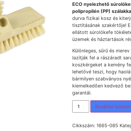
ECO nyelezhető súrolókef
polipropilén (PP) szálakka
durva fizikai kosz és kite
tisztításának szakértője! E
ellátott súrolókefe tökéle
üzemek és háztartások rés
Különleges, sűrű és merev 
lazítják fel a rászáradt s
koszkérgeket a kemény fel
lehetővé teszi, hogy haolá
bármilyen szabványos nyél
kiemelkedően kedvező bes
garantál.
Kosárba teszem
Cikkszám:
1665-085
Kate