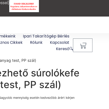
ssel)
mékeink
Ipari Takarítógép Bérlés
sznos Cikkek
Rólunk
Kapcsolat
0
Kereső🔍
nyag test, PP szál)
ezhető súrolókefe
est, PP szál)
Nagyobb mennyiség esetén kedvezőbb árért kérjen