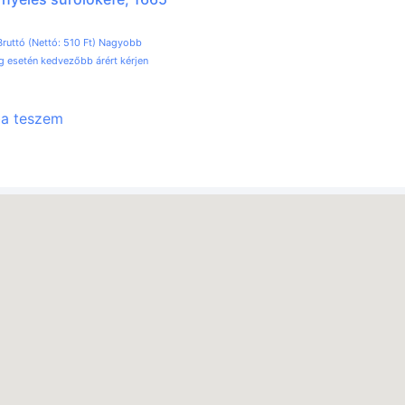
Bruttó (Nettó:
510
Ft
) Nagyobb
 esetén kedvezőbb árért kérjen
ba teszem