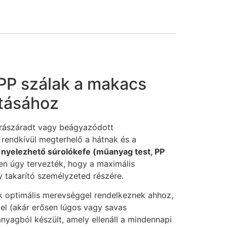
PP szálak a makacs
ításához
, rászáradt vagy beágyazódott
 rendkívül megterhelő a hátnak és a
nyelezhető súrolókefe (műanyag test, PP
ten úgy tervezték, hogy a maximális
 takarító személyzeted részére.
lak optimális merevséggel rendelkeznek ahhoz,
kel (akár erősen lúgos vagy savas
nyagból készült, amely ellenáll a mindennapi