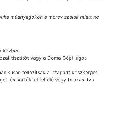
 puha műanyagokon a merev szálak miatt ne
a közben.
ozat tisztítót vagy a Doma Gépi lúgos
nikusan fellazítsák a letapadt koszkérget.
get, és sörtékkel felfelé vagy felakasztva