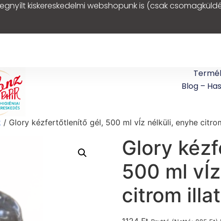
egnyílt kiskereskedelmi webshopunk is (csak csomagküldé
Termé
Blog – Ha
k
/ Glory kézfertőtlenítő gél, 500 ml vÍz nélküli, enyhe citrom
Glory kézf
500 ml vÍz
citrom illat