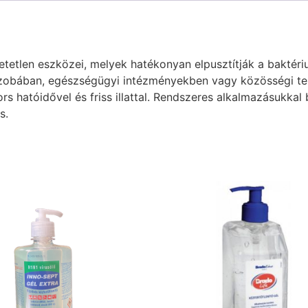
edhetetlen eszközei, melyek hatékonyan elpusztítják a bakt
szobában, egészségügyi intézményekben vagy közösségi ter
hatóidővel és friss illattal. Rendszeres alkalmazásukkal b
s.