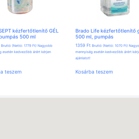
EPT kézfertőtlenítő GÉL
Brado Life kézfertőtlenítő 
 pumpás 500 ml
500 ml, pumpás
1359
Ft
Bruttó (Nettó:
1779
Ft
) Nagyobb
Bruttó (Nettó:
1070
Ft
) Nagy
 esetén kedvezőbb árért kérjen
mennyiség esetén kedvezőbb árért kérj
ajánlatot!
ba teszem
Kosárba teszem