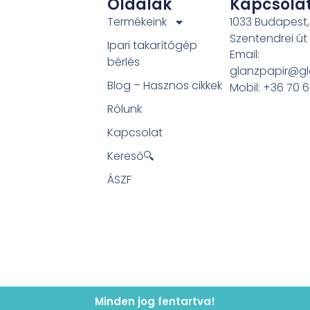
Oldalak
Kapcsola
Termékeink
1033 Budapest,
Szentendrei út
Ipari takarítógép
Email:
bérlés
glanzpapir@gl
Blog – Hasznos cikkek
Mobil: +36 70 
Rólunk
Kapcsolat
Kereső🔍
ÁSZF
Minden jog fentartva!