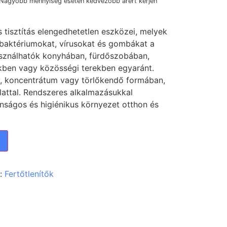
 Nagyobb mennyiség esetén kedvezőbb árért kérjen
us tisztítás elengedhetetlen eszközei, melyek
 baktériumokat, vírusokat és gombákat a
asználhatók konyhában, fürdőszobában,
ben vagy közösségi terekben egyaránt.
y, koncentrátum vagy törlőkendő formában,
illattal. Rendszeres alkalmazásukkal
tonságos és higiénikus környezet otthon és
a:
Fertőtlenítők