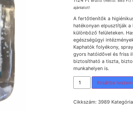
1124
Ft
Bruttó (Nettó:
885
Ft
)
ajánlatot!
A fertőtlenítők a higiénik
hatékonyan elpusztítják a
különböző felületeken. H
egészségügyi intézmények
Kaphatók folyékony, spra
gyors hatóidővel és friss 
biztosítható a tiszta, biz
munkahelyen is.
Kosárba teszem
Cikkszám:
3989
Kategóri