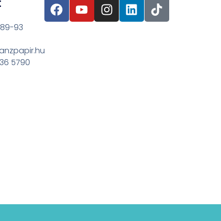
t
 89-93
anzpapir.hu
636 5790