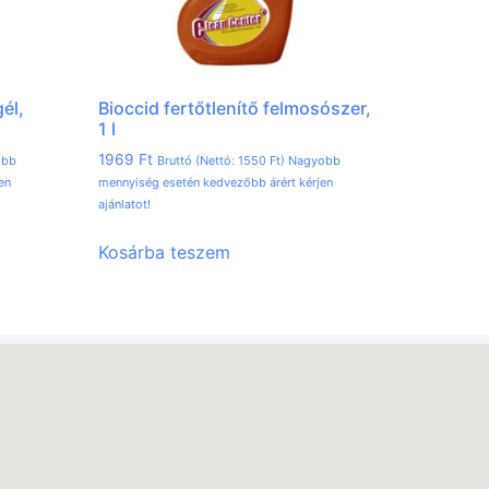
gél,
Bioccid fertőtlenítő felmosószer,
1 l
1969
Ft
obb
Bruttó (Nettó:
1550
Ft
) Nagyobb
en
mennyiség esetén kedvezőbb árért kérjen
ajánlatot!
Kosárba teszem