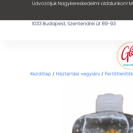
Üdvözöljük Nagykereskedelmi oldalunkon! M
1033 Budapest, Szentendrei út 89-93
Kezdőlap
/
Háztartási vegyiáru
/
Fertőtlenítő