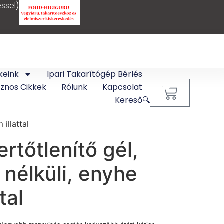
ssel)
keink
Ipari Takarítógép Bérlés
sznos Cikkek
Rólunk
Kapcsolat
0
Kereső🔍
 illattal
ertőtlenítő gél,
 nélküli, enyhe
tal