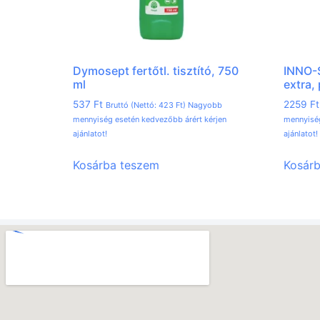
Dymosept fertőtl. tisztító, 750
INNO-S
ml
extra,
537
Ft
2259
Ft
Bruttó (Nettó:
423
Ft
) Nagyobb
mennyiség esetén kedvezőbb árért kérjen
mennyiség
ajánlatot!
ajánlatot!
Kosárba teszem
Kosár