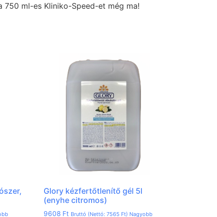
 a 750 ml-es Kliniko-Speed-et még ma!
ószer,
Glory kézfertőtlenítő gél 5l
(enyhe citromos)
9608
Ft
obb
Bruttó (Nettó:
7565
Ft
) Nagyobb