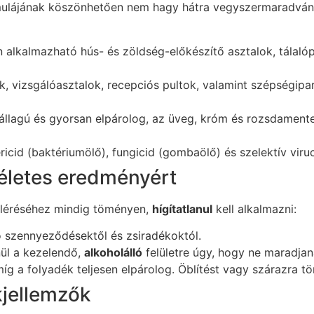
rmulájának köszönhetően nem hagy hátra vegyszermaradván
 alkalmazható hús- és zöldség-előkészítő asztalok, tálaló
 vizsgálóasztalok, recepciós pultok, valamint szépségipar
állagú és gyorsan elpárolog, az üveg, króm és rozsdament
icid (baktériumölő), fungicid (gombaölő) és szelektív viruci
kéletes eredményért
 eléréséhez mindig töményen,
hígítatlanul
kell alkalmazni:
tó szennyeződésektől és zsiradékoktól.
ül a kezelendő,
alkoholálló
felületre úgy, hogy ne maradjan
g a folyadék teljesen elpárolog. Öblítést vagy szárazra tö
kjellemzők