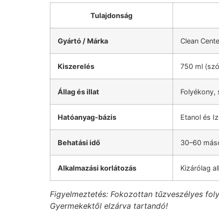
Tulajdonság
Gyártó / Márka
Clean Cente
Kiszerelés
750 ml (szó
Állag és illat
Folyékony, s
Hatóanyag-bázis
Etanol és I
Behatási idő
30–60 másod
Alkalmazási korlátozás
Kizárólag al
Figyelmeztetés: Fokozottan tűzveszélyes folyad
Gyermekektől elzárva tartandó!