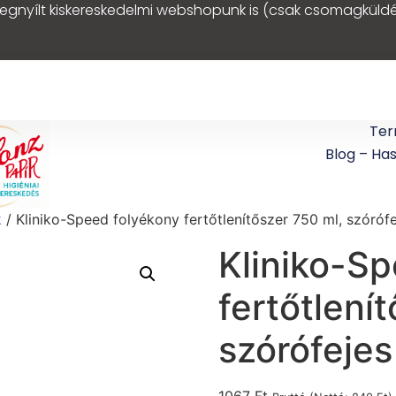
egnyílt kiskereskedelmi webshopunk is (csak csomagküldé
Ter
Blog – Ha
k
/ Kliniko-Speed folyékony fertőtlenítőszer 750 ml, szórófe
Kliniko-S
fertőtlení
szórófejes