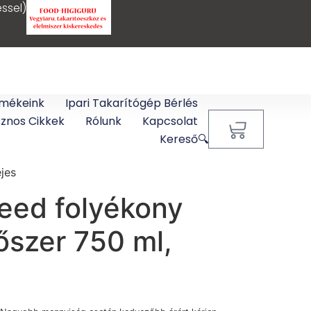
ssel)
mékeink
Ipari Takarítógép Bérlés
sznos Cikkek
Rólunk
Kapcsolat
0
Kereső🔍
jes
peed folyékony
tőszer 750 ml,