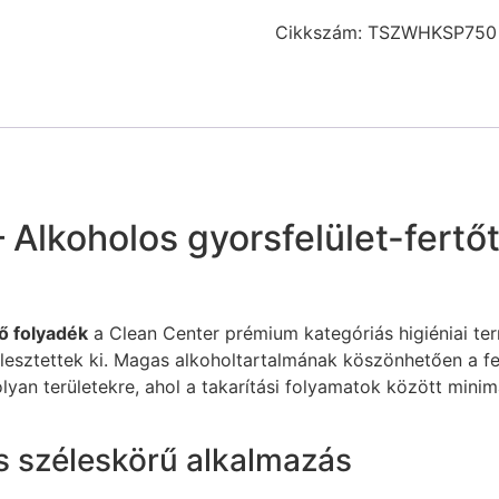
Cikkszám:
TSZWHKSP750
 Alkoholos gyorsfelület-fertőt
tő folyadék
a Clean Center prémium kategóriás higiéniai ter
lesztettek ki. Magas alkoholtartalmának köszönhetően a fe
yan területekre, ahol a takarítási folyamatok között minimá
s széleskörű alkalmazás