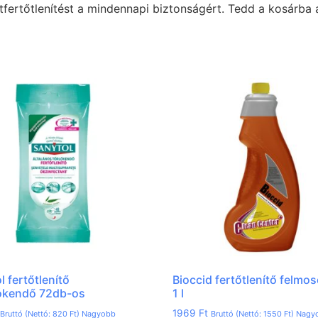
etfertőtlenítést a mindennapi biztonságért. Tedd a kosárba
l fertőtlenítő
Bioccid fertőtlenítő felmos
tókendő 72db-os
1 l
1969
Ft
Bruttó (Nettó:
820
Ft
) Nagyobb
Bruttó (Nettó:
1550
Ft
) Nagy