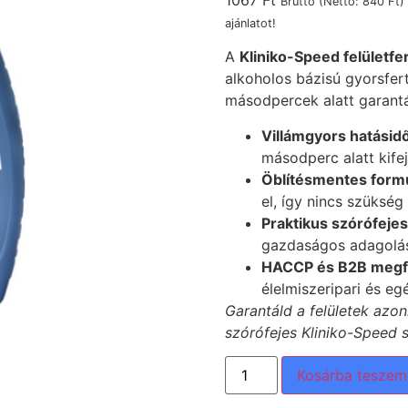
1067
Ft
Bruttó (Nettó:
840
Ft
)
ajánlatot!
A
Kliniko-Speed felületfe
alkoholos bázisú gyorsfert
másodpercek alatt garantálj
Villámgyors hatásidő
másodperc alatt kifej
Öblítésmentes formu
el, így nincs szükség
Praktikus szórófejes 
gazdaságos adagolás
HACCP és B2B megf
élelmiszeripari és eg
Garantáld a felületek azon
szórófejes Kliniko-Speed 
Kosárba teszem