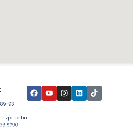
t
 89-93
anzpapir.hu
636 5790