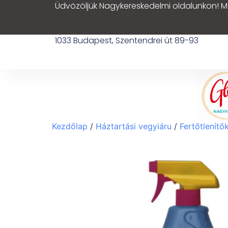
Üdvözöljük Nagykereskedelmi oldalunkon! M
1033 Budapest, Szentendrei út 89-93
Kezdőlap
/
Háztartási vegyiáru
/
Fertőtlenítő