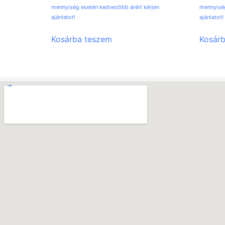
mennyiség esetén kedvezőbb árért kérjen
mennyiség
ajánlatot!
ajánlatot!
Kosárba teszem
Kosár