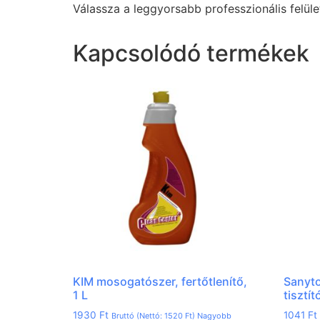
Válassza a leggyorsabb professzionális felül
Kapcsolódó termékek
KIM mosogatószer, fertőtlenítő,
Sanyto
1 L
tisztí
1930
Ft
1041
Ft
Bruttó (Nettó:
1520
Ft
) Nagyobb