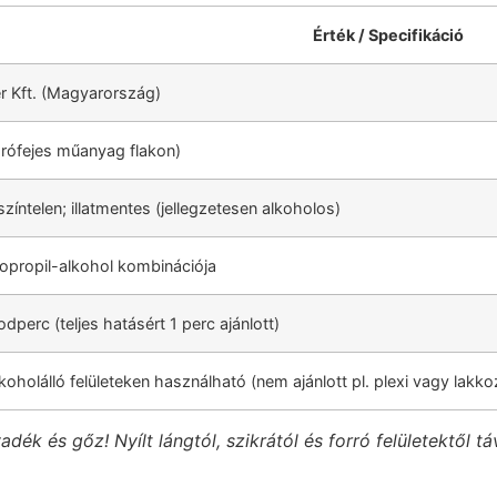
Érték / Specifikáció
r Kft. (Magyarország)
rófejes műanyag flakon)
zíntelen; illatmentes (jellegzetesen alkoholos)
zopropil-alkohol kombinációja
perc (teljes hatásért 1 perc ajánlott)
koholálló felületeken használható (nem ajánlott pl. plexi vagy lakkoz
ék és gőz! Nyílt lángtól, szikrától és forró felületektől tá