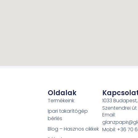
Oldalak
Kapcsola
Termékeink
1033 Budapest,
Szentendrei út
Ipari takarítógép
Email:
bérlés
glanzpapir@gl
Blog – Hasznos cikkek
Mobil: +36 70 