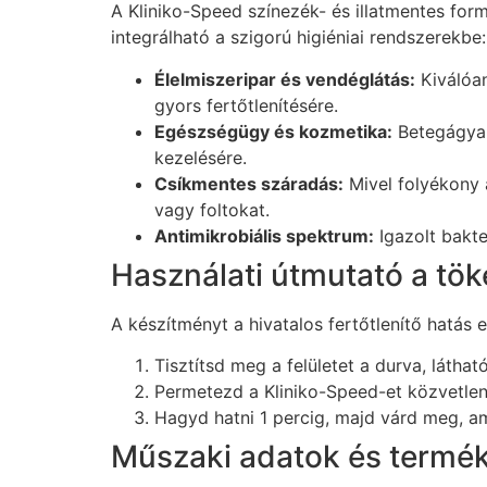
A Kliniko-Speed színezék- és illatmentes fo
integrálható a szigorú higiéniai rendszerekbe:
Élelmiszeripar és vendéglátás:
Kiválóan
gyors fertőtlenítésére.
Egészségügy és kozmetika:
Betegágyak,
kezelésére.
Csíkmentes száradás:
Mivel folyékony 
vagy foltokat.
Antimikrobiális spektrum:
Igazolt bakter
Használati útmutató a tö
A készítményt a hivatalos fertőtlenítő hatás
Tisztítsd meg a felületet a durva, látha
Permetezd a Kliniko-Speed-et közvetlen
Hagyd hatni 1 percig, majd várd meg, amí
Műszaki adatok és termé