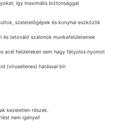
yokat, így maximális biztonsággal
pultok, szeletelőgépek és konyhai eszközök
i és tetováló szalonok munkafelületeinek
es acél felületeken sem hagy fátyolos nyomot
d (vírusellenes) hatással bír.
ak kezeletlen részek.
rlést nem igényel!