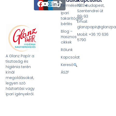
Oldalak
Kapcsolat
Termékeink
1033 Budapest,
Szentendrei út
Ipari
89-93
takarítógép
Email:
bérlés
glanzpapir@glanzpa
Blog –
Mobil: +36 70 636
Hasznos
5790
cikkek
Rólunk
A Glanz Papír a
Kapcsolat
tisztaság és
Kereső
higiénia terén
kínál
ÁSZF
megoldásokat,
legyen szó
háztartási vagy
ipari igényekről.