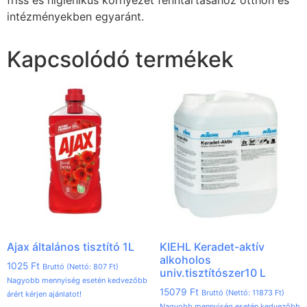
intézményekben egyaránt.
Kapcsolódó termékek
Ajax általános tisztító 1L
KIEHL Keradet-aktív
alkoholos
1025
Ft
Bruttó (Nettó:
807
Ft
)
univ.tisztítószer10 L
Nagyobb mennyiség esetén kedvezőbb
15079
Ft
Bruttó (Nettó:
11873
Ft
)
árért kérjen ajánlatot!
Nagyobb mennyiség esetén kedvezőbb