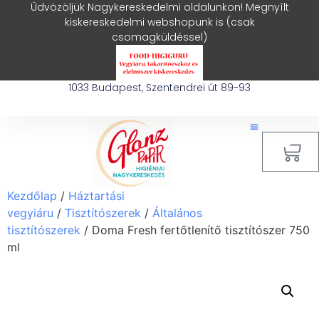
Üdvözöljük Nagykereskedelmi oldalunkon! Megnyílt
kiskereskedelmi webshopunk is (csak
csomagküldéssel)
1033 Budapest, Szentendrei út 89-93
0
Kezdőlap
/
Háztartási
vegyiáru
/
Tisztítószerek
/
Általános
tisztítószerek
/ Doma Fresh fertőtlenítő tisztítószer 750
ml