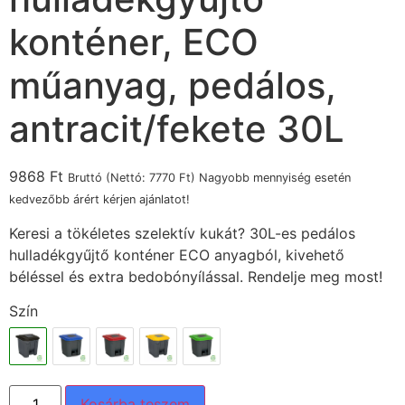
konténer, ECO
műanyag, pedálos,
antracit/fekete 30L
9868
Ft
Bruttó (Nettó:
7770
Ft
) Nagyobb mennyiség esetén
kedvezőbb árért kérjen ajánlatot!
Keresi a tökéletes szelektív kukát? 30L-es pedálos
hulladékgyűjtő konténer ECO anyagból, kivehető
béléssel és extra bedobónyílással. Rendelje meg most!
Szín
Kosárba teszem