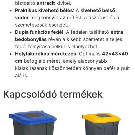
biztosító
antracit
kivitel.
Praktikus kivehető bélés
: A
kivehető belső
vödör
megkönnyíti az ürítést, a tisztítást és a
szemeteszsák cseréjét.
Dupla funkciós fedél
: A fedélen található
extra
bedobónyílás
révén a kisebb szemetet a teljes
fedél felnyitása nélkül is elhelyezheti.
Helytakarékos méretezés
: Optimális
42x43x40
cm
befoglaló méret, amely alacsonyabb
kialakításának köszönhetően könnyen befér a pult
alá is.
Kapcsolódó termékek