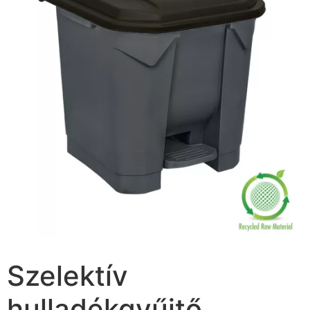
Szelektív
hulladékgyűjtő