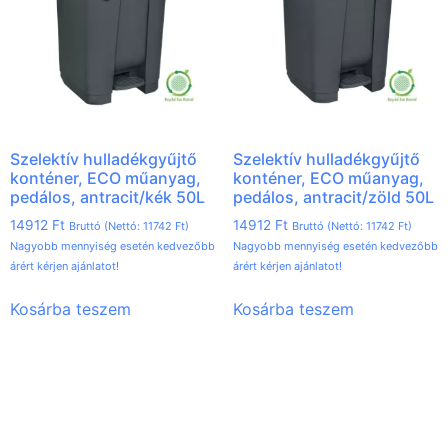
Szelektív hulladékgyűjtő
Szelektív hulladékgyűjtő
konténer, ECO műanyag,
konténer, ECO műanyag,
pedálos, antracit/kék 50L
pedálos, antracit/zöld 50L
14912
Ft
14912
Ft
Bruttó (Nettó:
11742
Ft
)
Bruttó (Nettó:
11742
Ft
)
Nagyobb mennyiség esetén kedvezőbb
Nagyobb mennyiség esetén kedvezőbb
árért kérjen ajánlatot!
árért kérjen ajánlatot!
Kosárba teszem
Kosárba teszem