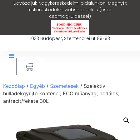
Üdvözöljük Nagykereskedelmi oldalunkon! Megnyílt
kiskereskedelmi webshopunk is (csak
csomagküldéssel)
1033 Budapest, Szentendrei út 89-93
0
Ipari Takarítógép Bérlés
Blog – Hasznos Cikkek
Kezdőlap
/
Egyéb
/
Szemetesek
/ Szelektív
hulladékgyűjtő konténer, ECO műanyag, pedálos,
antracit/fekete 30L