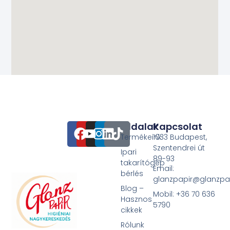
Oldalak
Kapcsolat
Termékeink
1033 Budapest,
Szentendrei út
Ipari
89-93
takarítógép
Email:
bérlés
glanzpapir@glanzpa
Blog –
Mobil: +36 70 636
Hasznos
5790
cikkek
Rólunk