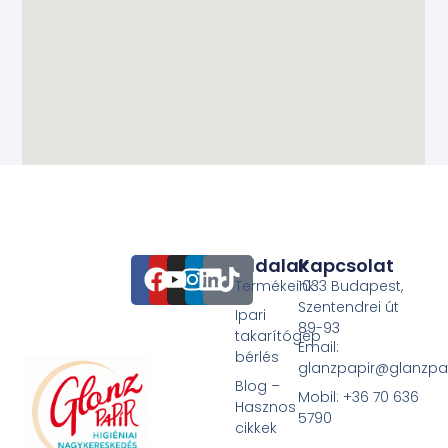
Oldalak
Kapcsolat
Termékeink
1033 Budapest,
Szentendrei út
Ipari
89-93
takarítógép
Email:
bérlés
glanzpapir@glanzpa
Blog –
Mobil: +36 70 636
Hasznos
5790
cikkek