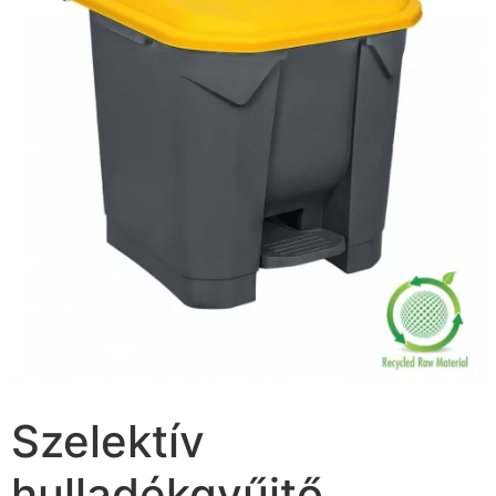
Szelektív
hulladékgyűjtő