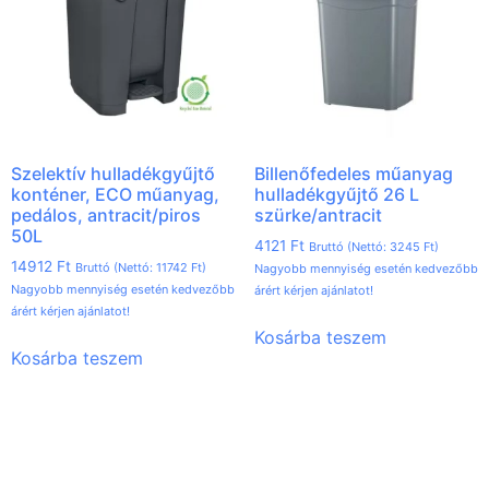
Szelektív hulladékgyűjtő
Billenőfedeles műanyag
konténer, ECO műanyag,
hulladékgyűjtő 26 L
pedálos, antracit/piros
szürke/antracit
50L
4121
Ft
Bruttó (Nettó:
3245
Ft
)
14912
Ft
Bruttó (Nettó:
11742
Ft
)
Nagyobb mennyiség esetén kedvezőbb
Nagyobb mennyiség esetén kedvezőbb
árért kérjen ajánlatot!
árért kérjen ajánlatot!
Kosárba teszem
Kosárba teszem