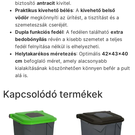
biztosító
antracit
kivitel.
Praktikus kivehető bélés
: A
kivehető belső
vödör
megkönnyíti az ürítést, a tisztítást és a
szemeteszsák cseréjét.
Dupla funkciós fedél
: A fedélen található
extra
bedobónyílás
révén a kisebb szemetet a teljes
fedél felnyitása nélkül is elhelyezheti.
Helytakarékos méretezés
: Optimális
42x43x40
cm
befoglaló méret, amely alacsonyabb
kialakításának köszönhetően könnyen befér a pult
alá is.
Kapcsolódó termékek