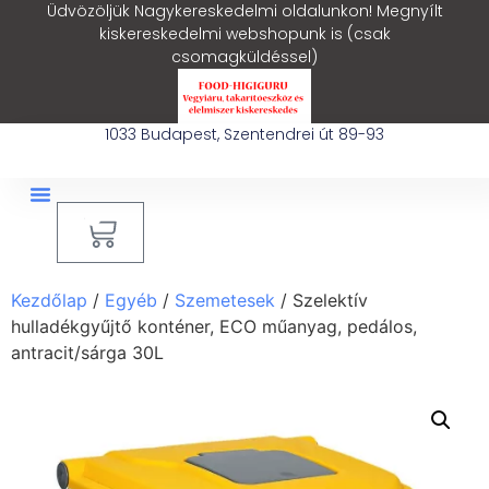
Üdvözöljük Nagykereskedelmi oldalunkon! Megnyílt
kiskereskedelmi webshopunk is (csak
csomagküldéssel)
1033 Budapest, Szentendrei út 89-93
0
Ipari Takarítógép Bérlés
Blog – Hasznos Cikkek
Kezdőlap
/
Egyéb
/
Szemetesek
/ Szelektív
hulladékgyűjtő konténer, ECO műanyag, pedálos,
antracit/sárga 30L