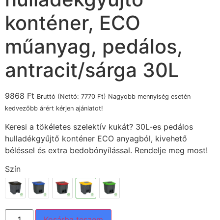
konténer, ECO
műanyag, pedálos,
antracit/sárga 30L
9868
Ft
Bruttó (Nettó:
7770
Ft
) Nagyobb mennyiség esetén
kedvezőbb árért kérjen ajánlatot!
Keresi a tökéletes szelektív kukát? 30L-es pedálos
hulladékgyűjtő konténer ECO anyagból, kivehető
béléssel és extra bedobónyílással. Rendelje meg most!
Szín
Kosárba teszem