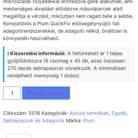
mikroszálak folyadékkal érintkezve géllé alakulnak, ami
mesterséges alvadást előidézve másodpercek alatt
megállítja a vérzést, miközben nem ragad bele a sebbe.
Kompatibilis a Plum QuickFix elsősegélynyújtó fali
adagolórendszerekkel, de adagoló nélkül, önállóan is
könnyedén használható.
ℹ️ Kiszerelési információ:
A feltüntetett ár 1 teljes
gyűjtődobozra (6 csomag x 45 db, azaz összesen
270 darab sebtapaszra) vonatkozik. A minimálisan
rendelhető mennyiség 1 doboz.
Kosárba teszem
Cikkszám:
5516
Kategóriák:
Akciós termékek
,
Egyéb
,
Sebtapaszok és Adagolók
Márka:
Plum