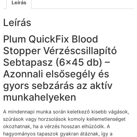
Leírás
Leírás
Plum QuickFix Blood
Stopper Vérzéscsillapító
Sebtapasz (6×45 db) –
Azonnali elsősegély és
gyors sebzárás az aktív
munkahelyeken
A mindennapi munka során keletkező kisebb vágások,
szúrások vagy horzsolások komoly kellemetlenséget
okozhatnak, ha a vérzés hosszan elhúzódik. A
hagyományos tapaszok gyakran átáznak, így a