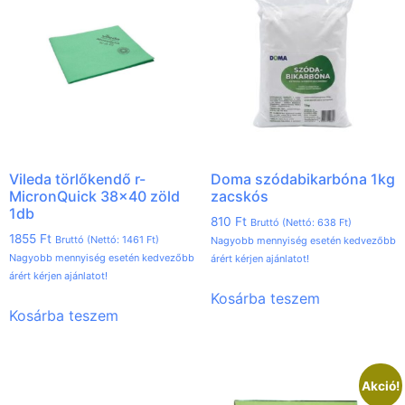
Vileda törlőkendő r-
Doma szódabikarbóna 1kg
MicronQuick 38×40 zöld
zacskós
1db
810
Ft
Bruttó (Nettó:
638
Ft
)
1855
Ft
Bruttó (Nettó:
1461
Ft
)
Nagyobb mennyiség esetén kedvezőbb
Nagyobb mennyiség esetén kedvezőbb
árért kérjen ajánlatot!
árért kérjen ajánlatot!
Kosárba teszem
Kosárba teszem
Akció!