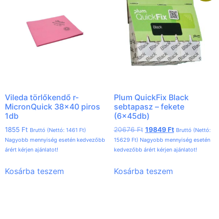
Vileda törlőkendő r-
Plum QuickFix Black
MicronQuick 38×40 piros
sebtapasz – fekete
1db
(6x45db)
1855
Ft
20676
Ft
19849
Ft
Bruttó (Nettó:
1461
Ft
)
Bruttó (Nettó:
Nagyobb mennyiség esetén kedvezőbb
15629
Ft
) Nagyobb mennyiség esetén
árért kérjen ajánlatot!
kedvezőbb árért kérjen ajánlatot!
Kosárba teszem
Kosárba teszem