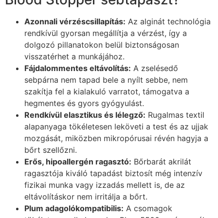
Azonnali vérzéscsillapítás:
Az alginát technológia
rendkívül gyorsan megállítja a vérzést, így a
dolgozó pillanatokon belül biztonságosan
visszatérhet a munkájához.
Fájdalommentes eltávolítás:
A zselésedő
sebpárna nem tapad bele a nyílt sebbe, nem
szakítja fel a kialakuló varratot, támogatva a
hegmentes és gyors gyógyulást.
Rendkívül elasztikus és lélegző:
Rugalmas textil
alapanyaga tökéletesen leköveti a test és az ujjak
mozgását, miközben mikropórusai révén hagyja a
bőrt szellőzni.
Erős, hipoallergén ragasztó:
Bőrbarát akrilát
ragasztója kiváló tapadást biztosít még intenzív
fizikai munka vagy izzadás mellett is, de az
eltávolításkor nem irritálja a bőrt.
Plum adagolókompatibilis:
A csomagok