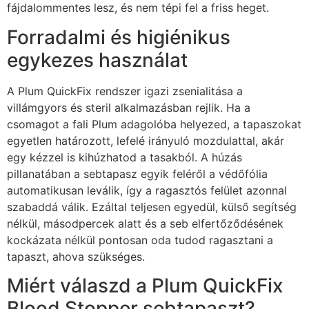
fájdalommentes lesz, és nem tépi fel a friss heget.
Forradalmi és higiénikus
egykezes használat
A Plum QuickFix rendszer igazi zsenialitása a
villámgyors és steril alkalmazásban rejlik. Ha a
csomagot a fali Plum adagolóba helyezed, a tapaszokat
egyetlen határozott, lefelé irányuló mozdulattal, akár
egy kézzel is kihúzhatod a tasakból. A húzás
pillanatában a sebtapasz egyik feléről a védőfólia
automatikusan leválik, így a ragasztós felület azonnal
szabaddá válik. Ezáltal teljesen egyedül, külső segítség
nélkül, másodpercek alatt és a seb elfertőződésének
kockázata nélkül pontosan oda tudod ragasztani a
tapaszt, ahova szükséges.
Miért válaszd a Plum QuickFix
Blood Stopper sebtapaszt?