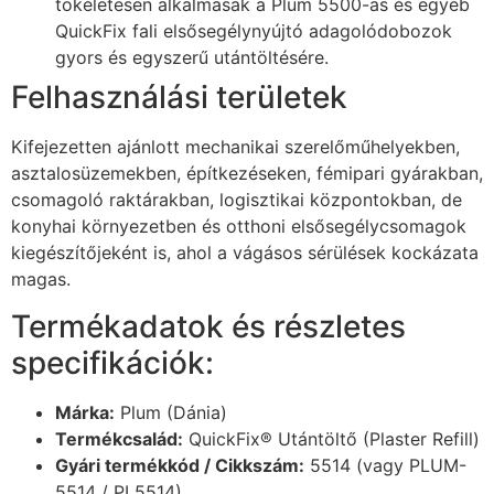
tökéletesen alkalmasak a Plum 5500-as és egyéb
QuickFix fali elsősegélynyújtó adagolódobozok
gyors és egyszerű utántöltésére.
Felhasználási területek
Kifejezetten ajánlott mechanikai szerelőműhelyekben,
asztalosüzemekben, építkezéseken, fémipari gyárakban,
csomagoló raktárakban, logisztikai központokban, de
konyhai környezetben és otthoni elsősegélycsomagok
kiegészítőjeként is, ahol a vágásos sérülések kockázata
magas.
Termékadatok és részletes
specifikációk:
Márka:
Plum (Dánia)
Termékcsalád:
QuickFix® Utántöltő (Plaster Refill)
Gyári termékkód / Cikkszám:
5514 (vagy PLUM-
5514 / PL5514)