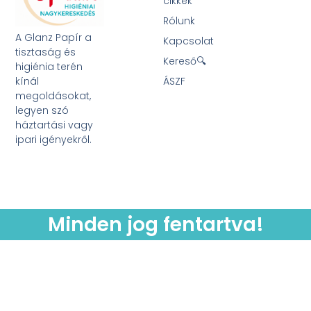
cikkek
Rólunk
A Glanz Papír a
Kapcsolat
tisztaság és
Kereső🔍
higiénia terén
kínál
ÁSZF
megoldásokat,
legyen szó
háztartási vagy
ipari igényekről.
Minden jog fentartva!