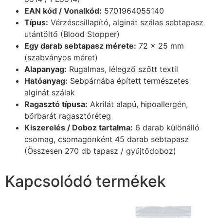
EAN kód / Vonalkód:
5701964055140
Típus:
Vérzéscsillapító, alginát szálas sebtapasz
utántöltő (Blood Stopper)
Egy darab sebtapasz mérete:
72 x 25 mm
(szabványos méret)
Alapanyag:
Rugalmas, lélegző szőtt textil
Hatóanyag:
Sebpárnába épített természetes
alginát szálak
Ragasztó típusa:
Akrilát alapú, hipoallergén,
bőrbarát ragasztóréteg
Kiszerelés / Doboz tartalma:
6 darab különálló
csomag, csomagonként 45 darab sebtapasz
(Összesen 270 db tapasz / gyűjtődoboz)
Kapcsolódó termékek