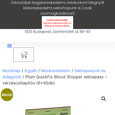
Üdvözöljük Nagykereskedelmi oldalunkon! Megnyílt
kiskereskedelmi webshopunk is (csak
csomagküldéssel)
1033 Budapest, Szentendrei út 89-93
0
Ipari Takarítógép Bérlés
Blog – Hasznos Cikkek
Kezdőlap
/
Egyéb
/
Munkavédelem
/
Sebtapaszok és
Adagolók
/ Plum QuickFix Blood Stopper sebtapasz –
vérzéscsillapítós (6x45db)
Akció!