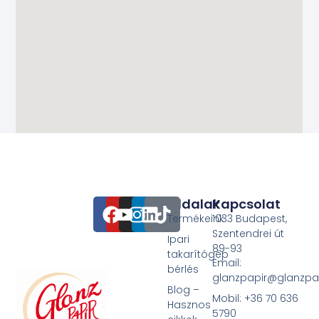
Oldalak
Kapcsolat
Termékeink
1033 Budapest,
Szentendrei út
Ipari
89-93
takarítógép
Email:
bérlés
glanzpapir@glanzpa
Blog –
Mobil: +36 70 636
Hasznos
5790