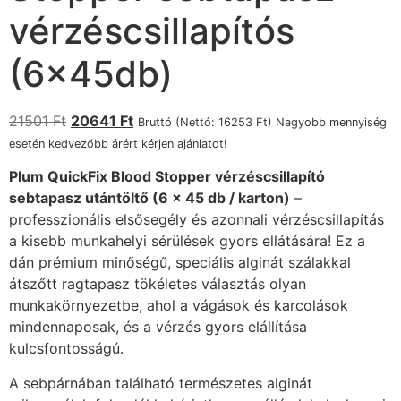
vérzéscsillapítós
(6x45db)
21501
Ft
20641
Ft
Bruttó (Nettó:
16253
Ft
) Nagyobb mennyiség
esetén kedvezőbb árért kérjen ajánlatot!
Plum QuickFix Blood Stopper vérzéscsillapító
sebtapasz utántöltő (6 x 45 db / karton)
–
professzionális elsősegély és azonnali vérzéscsillapítás
a kisebb munkahelyi sérülések gyors ellátására! Ez a
dán prémium minőségű, speciális alginát szálakkal
átszőtt ragtapasz tökéletes választás olyan
munkakörnyezetbe, ahol a vágások és karcolások
mindennaposak, és a vérzés gyors elállítása
kulcsfontosságú.
A sebpárnában található természetes alginát