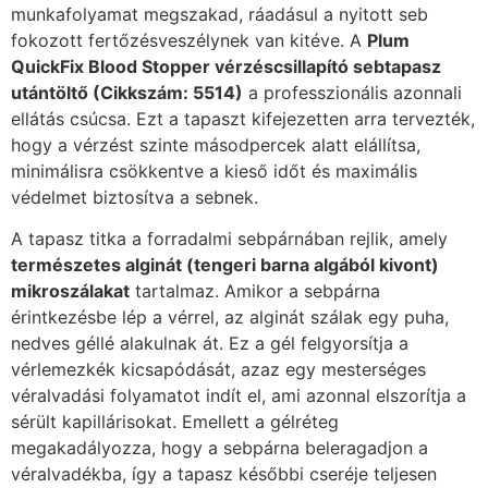
munkafolyamat megszakad, ráadásul a nyitott seb
fokozott fertőzésveszélynek van kitéve. A
Plum
QuickFix Blood Stopper vérzéscsillapító sebtapasz
utántöltő (Cikkszám: 5514)
a professzionális azonnali
ellátás csúcsa. Ezt a tapaszt kifejezetten arra tervezték,
hogy a vérzést szinte másodpercek alatt elállítsa,
minimálisra csökkentve a kieső időt és maximális
védelmet biztosítva a sebnek.
A tapasz titka a forradalmi sebpárnában rejlik, amely
természetes alginát (tengeri barna algából kivont)
mikroszálakat
tartalmaz. Amikor a sebpárna
érintkezésbe lép a vérrel, az alginát szálak egy puha,
nedves géllé alakulnak át. Ez a gél felgyorsítja a
vérlemezkék kicsapódását, azaz egy mesterséges
véralvadási folyamatot indít el, ami azonnal elszorítja a
sérült kapillárisokat. Emellett a gélréteg
megakadályozza, hogy a sebpárna beleragadjon a
véralvadékba, így a tapasz későbbi cseréje teljesen