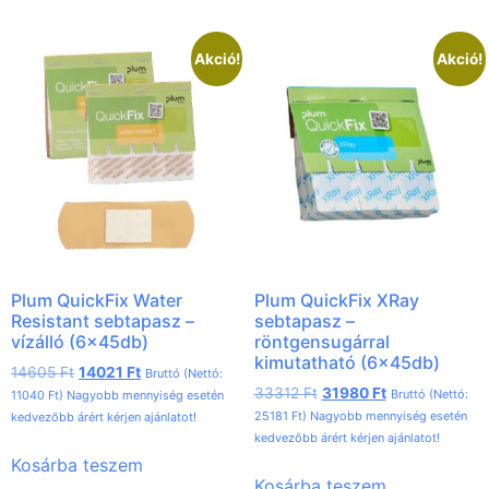
Akció!
Akció!
Plum QuickFix Water
Plum QuickFix XRay
Resistant sebtapasz –
sebtapasz –
vízálló (6x45db)
röntgensugárral
kimutatható (6x45db)
14605
Ft
14021
Ft
Bruttó (Nettó:
33312
Ft
31980
Ft
Bruttó (Nettó:
11040
Ft
) Nagyobb mennyiség esetén
25181
Ft
) Nagyobb mennyiség esetén
kedvezőbb árért kérjen ajánlatot!
kedvezőbb árért kérjen ajánlatot!
Kosárba teszem
Kosárba teszem