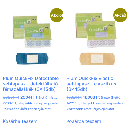
Akció!
Akció!
Plum QuickFix Detectable
Plum QuickFix Elastic
sebtapasz – detektálható
sebtapasz – elasztikus
fémszállal kék (6x45db)
(6x45db)
30251
Ft
29041
Ft
18821
Ft
18068
Ft
Bruttó (Nettó:
Bruttó (Nettó:
22867
Ft
) Nagyobb mennyiség esetén
14227
Ft
) Nagyobb mennyiség esetén
kedvezőbb árért kérjen ajánlatot!
kedvezőbb árért kérjen ajánlatot!
Kosárba teszem
Kosárba teszem