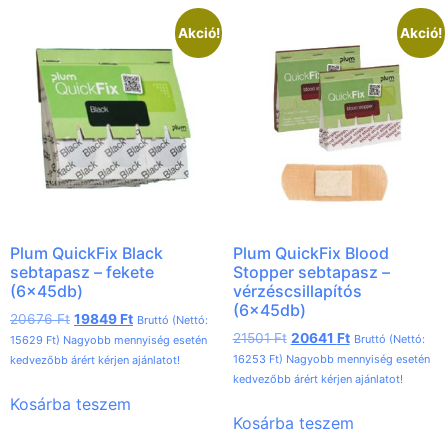
Akció!
Akció!
Plum QuickFix Black
Plum QuickFix Blood
sebtapasz – fekete
Stopper sebtapasz –
(6x45db)
vérzéscsillapítós
(6x45db)
20676
Ft
19849
Ft
Bruttó (Nettó:
21501
Ft
20641
Ft
Bruttó (Nettó:
15629
Ft
) Nagyobb mennyiség esetén
16253
Ft
) Nagyobb mennyiség esetén
kedvezőbb árért kérjen ajánlatot!
kedvezőbb árért kérjen ajánlatot!
Kosárba teszem
Kosárba teszem