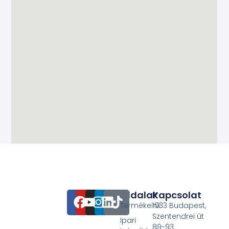
Oldalak
Kapcsolat
Termékeink
1033 Budapest,
Szentendrei út
Ipari
89-93