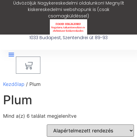
Üdvözöljük Nagykereskedelmi oldalunkon! Megnyílt
kiskereskedelmi webshopunk is (csak
csomagküldéssel)
1033 Budapest, Szentendrei út 89-93
0
Ipari Takarítógép Bérlés
Blog – Hasznos Cikkek
Kezdőlap
/ Plum
Plum
Mind a(z) 6 találat megjelenítve