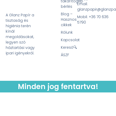
takarítógép
Email:
bérlés
glanzpapir@glanzpa
Blog –
A Glanz Papír a
Mobil: +36 70 636
Hasznos
tisztaság és
5790
cikkek
higiénia terén
kínál
Rólunk
megoldásokat,
Kapcsolat
legyen szó
Kereső🔍
háztartási vagy
ipari igényekről.
ÁSZF
Minden jog fentartva!