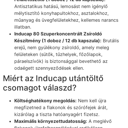
Antisztatikus hatású, lemosást nem igénylő
mélytisztító konyhapultokhoz, asztalokhoz,
műanyag és üvegfelületekhez, kellemes narancs
illatban.
Inducap 80 Szuperkoncentrált Zsíroldó
Készítmény (1 doboz / 12 db kapszula):
Brutális
erejű, nem gyúlékony zsíroldó, amely meleg
felületeken (sütők, tűzhelyek, főzőlapok,
páraelszívók) is biztonsággal bevethető az
odaégett szennyeződések ellen.
Miért az Inducap utántöltő
csomagot válaszd?
Költséghatékony megoldás:
Nem kell újra
megfizetned a flakonok és szórófejek árát,
kizárólag a tiszta hatóanyagért fizetsz.
Maximális környezettudatosság:
A meglévő