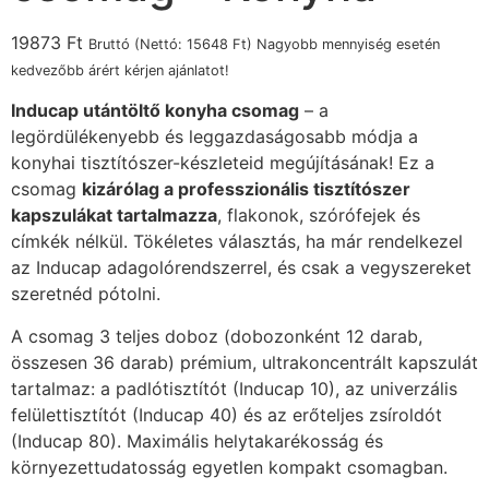
19873
Ft
Bruttó (Nettó:
15648
Ft
) Nagyobb mennyiség esetén
kedvezőbb árért kérjen ajánlatot!
Inducap utántöltő konyha csomag
– a
legördülékenyebb és leggazdaságosabb módja a
konyhai tisztítószer-készleteid megújításának! Ez a
csomag
kizárólag a professzionális tisztítószer
kapszulákat tartalmazza
, flakonok, szórófejek és
címkék nélkül. Tökéletes választás, ha már rendelkezel
az Inducap adagolórendszerrel, és csak a vegyszereket
szeretnéd pótolni.
A csomag 3 teljes doboz (dobozonként 12 darab,
összesen 36 darab) prémium, ultrakoncentrált kapszulát
tartalmaz: a padlótisztítót (Inducap 10), az univerzális
felülettisztítót (Inducap 40) és az erőteljes zsíroldót
(Inducap 80). Maximális helytakarékosság és
környezettudatosság egyetlen kompakt csomagban.