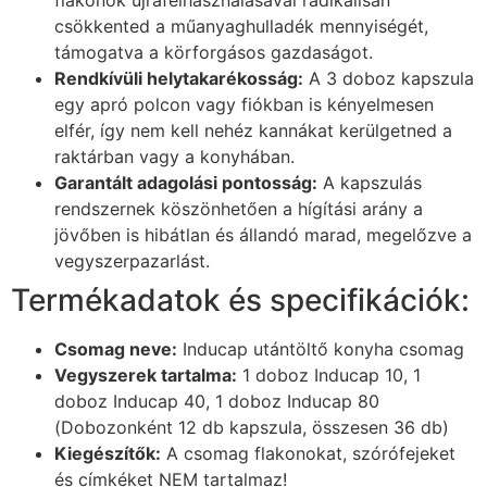
flakonok újrafelhasználásával radikálisan
csökkented a műanyaghulladék mennyiségét,
támogatva a körforgásos gazdaságot.
Rendkívüli helytakarékosság:
A 3 doboz kapszula
egy apró polcon vagy fiókban is kényelmesen
elfér, így nem kell nehéz kannákat kerülgetned a
raktárban vagy a konyhában.
Garantált adagolási pontosság:
A kapszulás
rendszernek köszönhetően a hígítási arány a
jövőben is hibátlan és állandó marad, megelőzve a
vegyszerpazarlást.
Termékadatok és specifikációk:
Csomag neve:
Inducap utántöltő konyha csomag
Vegyszerek tartalma:
1 doboz Inducap 10, 1
doboz Inducap 40, 1 doboz Inducap 80
(Dobozonként 12 db kapszula, összesen 36 db)
Kiegészítők:
A csomag flakonokat, szórófejeket
és címkéket NEM tartalmaz!