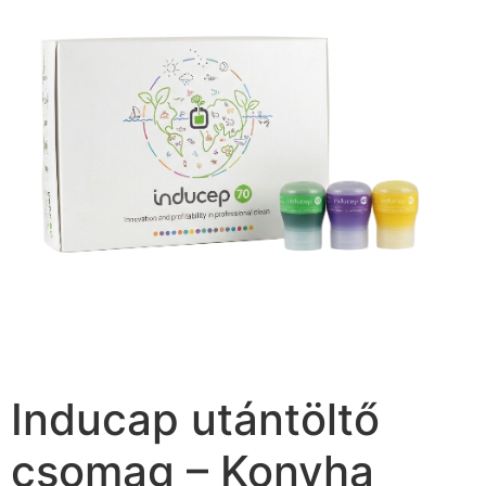
Inducap utántöltő
csomag – Konyha