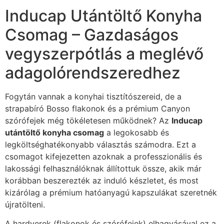
Inducap Utántöltő Konyha
Csomag – Gazdaságos
vegyszerpótlás a meglévő
adagolórendszeredhez
Fogytán vannak a konyhai tisztítószereid, de a
strapabíró Bosso flakonok és a prémium Canyon
szórófejek még tökéletesen működnek? Az
Inducap
utántöltő konyha csomag
a legokosabb és
legköltséghatékonyabb választás számodra. Ezt a
csomagot kifejezetten azoknak a professzionális és
lakossági felhasználóknak állítottuk össze, akik már
korábban beszerezték az induló készletet, és most
kizárólag a prémium hatóanyagú kapszulákat szeretnék
újratölteni.
A hardverek (flakonok és szórófejek) elhagyásával ez a