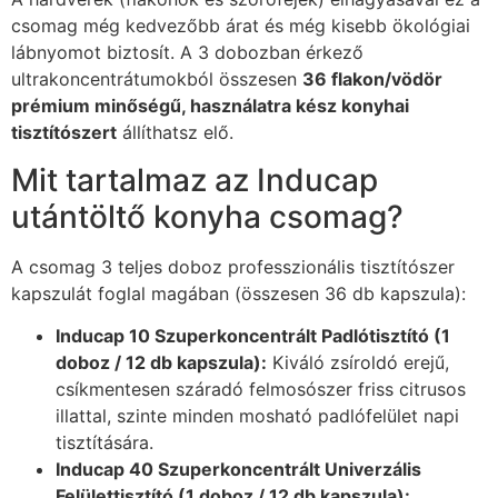
csomag még kedvezőbb árat és még kisebb ökológiai
lábnyomot biztosít. A 3 dobozban érkező
ultrakoncentrátumokból összesen
36 flakon/vödör
prémium minőségű, használatra kész konyhai
tisztítószert
állíthatsz elő.
Mit tartalmaz az Inducap
utántöltő konyha csomag?
A csomag 3 teljes doboz professzionális tisztítószer
kapszulát foglal magában (összesen 36 db kapszula):
Inducap 10 Szuperkoncentrált Padlótisztító (1
doboz / 12 db kapszula):
Kiváló zsíroldó erejű,
csíkmentesen száradó felmosószer friss citrusos
illattal, szinte minden mosható padlófelület napi
tisztítására.
Inducap 40 Szuperkoncentrált Univerzális
Felülettisztító (1 doboz / 12 db kapszula):