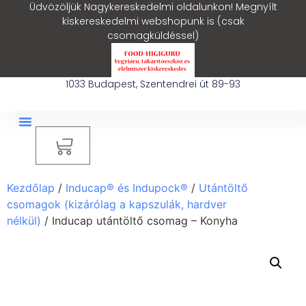
Üdvözöljük Nagykereskedelmi oldalunkon! Megnyílt
kiskereskedelmi webshopunk is (csak
csomagküldéssel)
1033 Budapest, Szentendrei út 89-93
0
Ipari Takarítógép Bérlés
Blog – Hasznos Cikkek
Kezdőlap
/
Inducap® és Indupock®
/
Utántöltő
csomagok (kizárólag a kapszulák, hardver
nélkül)
/ Inducap utántöltő csomag – Konyha