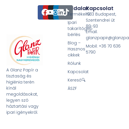
Oldalak
Kapcsolat
Termékeink
1033 Budapest,
Szentendrei út
Ipari
89-93
takarítógép
Email:
bérlés
glanzpapir@glanzpa
Blog –
Mobil: +36 70 636
Hasznos
5790
cikkek
Rólunk
A Glanz Papír a
Kapcsolat
tisztaság és
Kereső🔍
higiénia terén
kínál
ÁSZF
megoldásokat,
legyen szó
háztartási vagy
ipari igényekről.