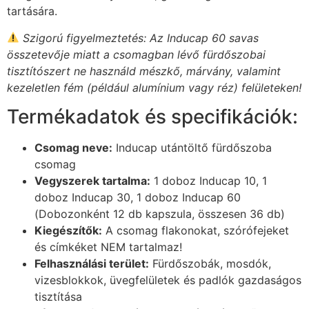
tartására.
Szigorú figyelmeztetés: Az Inducap 60 savas
összetevője miatt a csomagban lévő fürdőszobai
tisztítószert ne használd mészkő, márvány, valamint
kezeletlen fém (például alumínium vagy réz) felületeken!
Termékadatok és specifikációk:
Csomag neve:
Inducap utántöltő fürdőszoba
csomag
Vegyszerek tartalma:
1 doboz Inducap 10, 1
doboz Inducap 30, 1 doboz Inducap 60
(Dobozonként 12 db kapszula, összesen 36 db)
Kiegészítők:
A csomag flakonokat, szórófejeket
és címkéket NEM tartalmaz!
Felhasználási terület:
Fürdőszobák, mosdók,
vizesblokkok, üvegfelületek és padlók gazdaságos
tisztítása