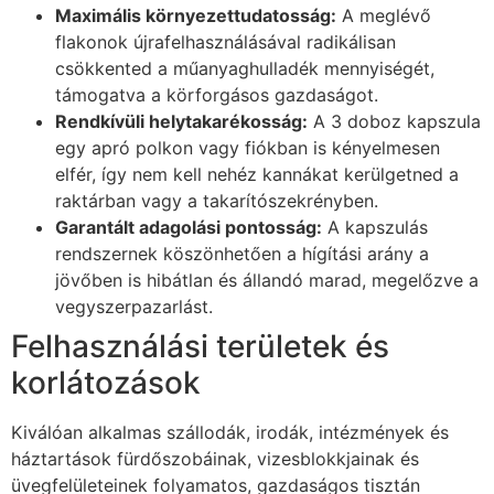
Maximális környezettudatosság:
A meglévő
flakonok újrafelhasználásával radikálisan
csökkented a műanyaghulladék mennyiségét,
támogatva a körforgásos gazdaságot.
Rendkívüli helytakarékosság:
A 3 doboz kapszula
egy apró polkon vagy fiókban is kényelmesen
elfér, így nem kell nehéz kannákat kerülgetned a
raktárban vagy a takarítószekrényben.
Garantált adagolási pontosság:
A kapszulás
rendszernek köszönhetően a hígítási arány a
jövőben is hibátlan és állandó marad, megelőzve a
vegyszerpazarlást.
Felhasználási területek és
korlátozások
Kiválóan alkalmas szállodák, irodák, intézmények és
háztartások fürdőszobáinak, vizesblokkjainak és
üvegfelületeinek folyamatos, gazdaságos tisztán