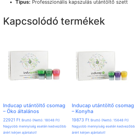
Típus:
Professzionális kapszulás utántöltő szett
Kapcsolódó termékek
Inducap utántöltő csomag
Inducap utántöltő csomag
– Öko általános
– Konyha
22921
Ft
19873
Ft
Bruttó (Nettó:
18048
Ft
)
Bruttó (Nettó:
15648
Ft
)
Nagyobb mennyiség esetén kedvezőbb
Nagyobb mennyiség esetén kedvezőbb
árért kérjen ajánlatot!
árért kérjen ajánlatot!