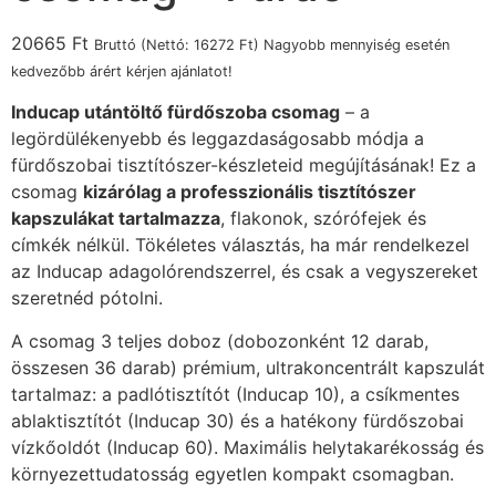
20665
Ft
Bruttó (Nettó:
16272
Ft
) Nagyobb mennyiség esetén
kedvezőbb árért kérjen ajánlatot!
Inducap utántöltő fürdőszoba csomag
– a
legördülékenyebb és leggazdaságosabb módja a
fürdőszobai tisztítószer-készleteid megújításának! Ez a
csomag
kizárólag a professzionális tisztítószer
kapszulákat tartalmazza
, flakonok, szórófejek és
címkék nélkül. Tökéletes választás, ha már rendelkezel
az Inducap adagolórendszerrel, és csak a vegyszereket
szeretnéd pótolni.
A csomag 3 teljes doboz (dobozonként 12 darab,
összesen 36 darab) prémium, ultrakoncentrált kapszulát
tartalmaz: a padlótisztítót (Inducap 10), a csíkmentes
ablaktisztítót (Inducap 30) és a hatékony fürdőszobai
vízkőoldót (Inducap 60). Maximális helytakarékosság és
környezettudatosság egyetlen kompakt csomagban.