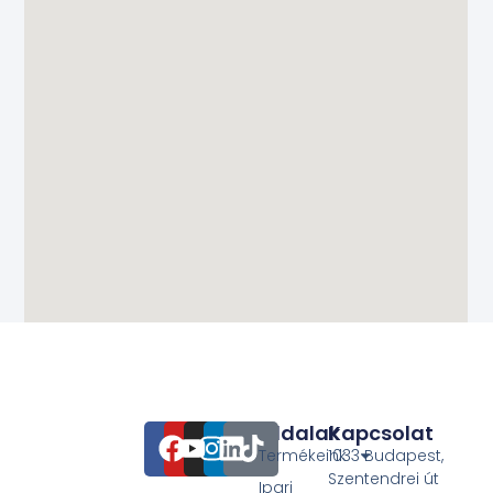
Oldalak
Kapcsolat
Termékeink
1033 Budapest,
Szentendrei út
Ipari