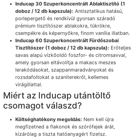
Inducap 30 Szuperkoncentrált Ablaktisztító (1
doboz / 12 db kapszula):
Antisztatikus hatású,
porlepergető és rendkívül gyorsan száradó
prémium tisztítószer ablakokra, tükrökre,
csempékre és képernyőkre, finom vanília illatban.
Inducap 60 Szuperkoncentrált Fürdőszobai
Tisztítószer (1 doboz / 12 db kapszula):
Erőteljes
savas alapú vízkőoldó foszfor- és citromsavval,
amely gyorsan eltávolítja a makacs meszes
lerakódásokat, szappanmaradványokat és
rozsdafoltokat a szaniterekről, kellemes
virágillattal.
Miért az Inducap utántöltő
csomagot válaszd?
Költséghatékony megoldás:
Nem kell újra
megfizetned a flakonok és szórófejek árát,
kizárólag a tiszta hatóanyagért fizetsz.