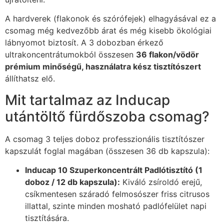
A hardverek (flakonok és szórófejek) elhagyásával ez a
csomag még kedvezőbb árat és még kisebb ökológiai
lábnyomot biztosít. A 3 dobozban érkező
ultrakoncentrátumokból összesen
36 flakon/vödör
prémium minőségű, használatra kész tisztítószert
állíthatsz elő.
Mit tartalmaz az Inducap
utántöltő fürdőszoba csomag?
A csomag 3 teljes doboz professzionális tisztítószer
kapszulát foglal magában (összesen 36 db kapszula):
Inducap 10 Szuperkoncentrált Padlótisztító (1
doboz / 12 db kapszula):
Kiváló zsíroldó erejű,
csíkmentesen száradó felmosószer friss citrusos
illattal, szinte minden mosható padlófelület napi
tisztítására.