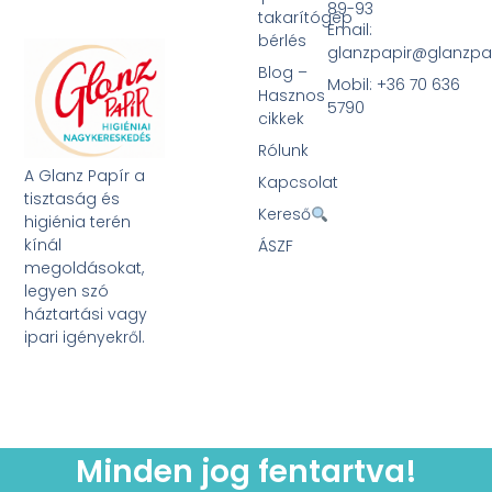
89-93
takarítógép
Email:
bérlés
glanzpapir@glanzpa
Blog –
Mobil: +36 70 636
Hasznos
5790
cikkek
Rólunk
A Glanz Papír a
Kapcsolat
tisztaság és
Kereső
higiénia terén
kínál
ÁSZF
megoldásokat,
legyen szó
háztartási vagy
ipari igényekről.
Minden jog fentartva!