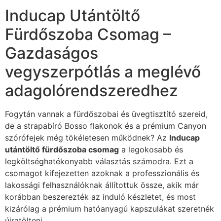
Inducap Utántöltő
Fürdőszoba Csomag –
Gazdaságos
vegyszerpótlás a meglévő
adagolórendszeredhez
Fogytán vannak a fürdőszobai és üvegtisztító szereid,
de a strapabíró Bosso flakonok és a prémium Canyon
szórófejek még tökéletesen működnek? Az
Inducap
utántöltő fürdőszoba csomag
a legokosabb és
legköltséghatékonyabb választás számodra. Ezt a
csomagot kifejezetten azoknak a professzionális és
lakossági felhasználóknak állítottuk össze, akik már
korábban beszerezték az induló készletet, és most
kizárólag a prémium hatóanyagú kapszulákat szeretnék
újratölteni.