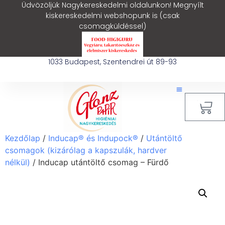
Üdvözöljük Nagykereskedelmi oldalunkon! Megnyílt
kiskereskedelmi webshopunk is (csak
csomagküldéssel)
1033 Budapest, Szentendrei út 89-93
0
Kezdőlap
/
Inducap® és Indupock®
/
Utántöltő
csomagok (kizárólag a kapszulák, hardver
nélkül)
/ Inducap utántöltő csomag – Fürdő