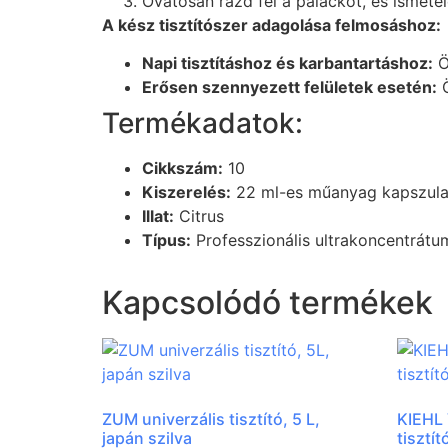
Óvatosan rázd fel a palackot, és ismétel
A kész tisztítószer adagolása felmosáshoz:
Napi tisztításhoz és karbantartáshoz:
Ö
Erősen szennyezett felületek esetén:
Ö
Termékadatok:
Cikkszám:
10
Kiszerelés:
22 ml-es műanyag kapszula 
Illat:
Citrus
Típus:
Professzionális ultrakoncentrátu
Kapcsolódó termékek
ZUM univerzális tisztító, 5 L,
KIEHL 
japán szilva
tisztít