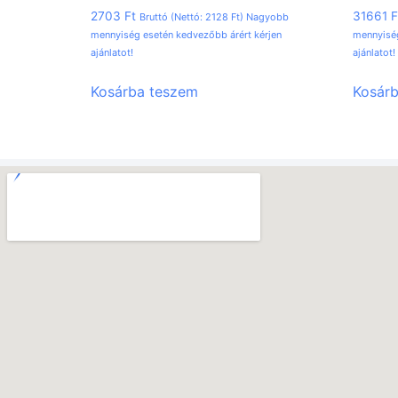
2703
Ft
31661
F
Bruttó (Nettó:
2128
Ft
) Nagyobb
mennyiség esetén kedvezőbb árért kérjen
mennyiség
ajánlatot!
ajánlatot!
Kosárba teszem
Kosár