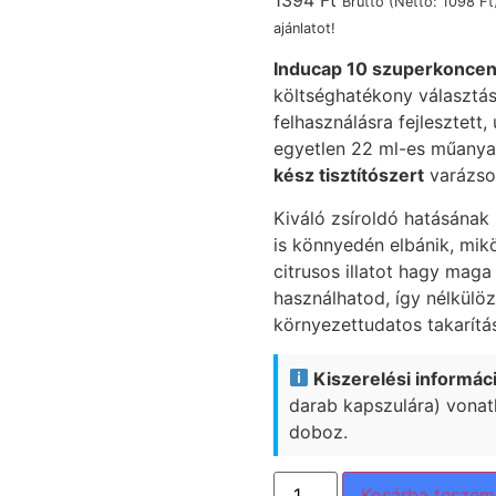
1394
Ft
Bruttó (Nettó:
1098
Ft
ajánlatot!
Inducap 10 szuperkoncentr
költséghatékony választás
felhasználásra fejlesztett
egyetlen 22 ml-es műanya
kész tisztítószert
varázsol
Kiváló zsíroldó hatásána
is könnyedén elbánik, mi
citrusos illatot hagy maga
használhatod, így nélkülöz
környezettudatos takarítá
Kiszerelési informáci
darab kapszulára) vonat
doboz.
Kosárba teszem