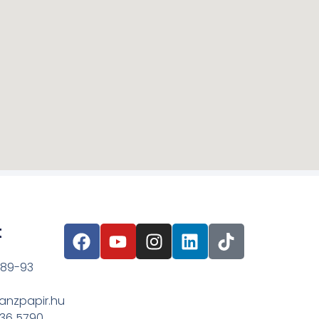
t
 89-93
anzpapir.hu
636 5790