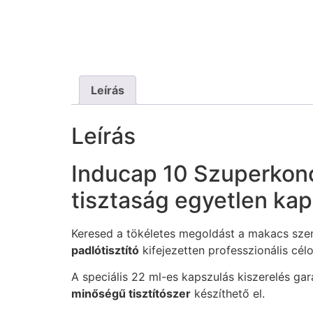
Leírás
Leírás
Inducap 10 Szuperkonc
tisztaság egyetlen ka
Keresed a tökéletes megoldást a makacs sze
padlótisztító
kifejezetten professzionális célo
A speciális 22 ml-es kapszulás kiszerelés ga
minőségű tisztítószer
készíthető el.