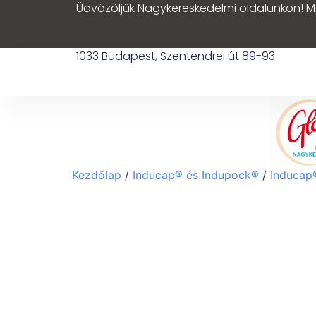
Üdvözöljük Nagykereskedelmi oldalunkon! M
1033 Budapest, Szentendrei út 89-93
Kezdőlap
/
Inducap® és Indupock®
/
Inducap