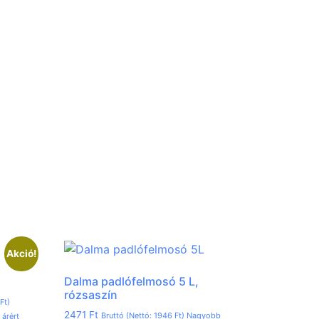
Akció!
Dalma padlófelmosó 5 L,
rózsaszín
1
Ft
)
2471
Ft
Bruttó (Nettó:
1946
Ft
) Nagyobb
árért