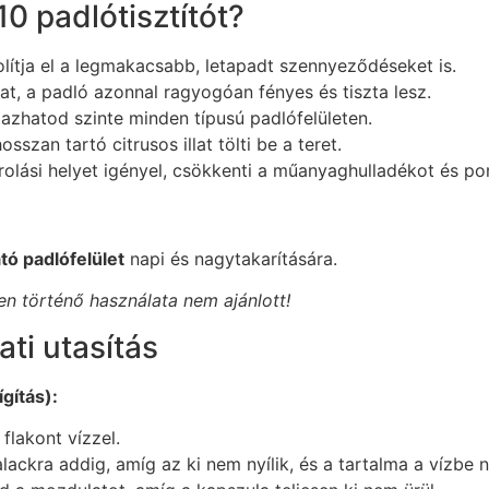
0 padlótisztítót?
ítja el a legmakacsabb, letapadt szennyeződéseket is.
t, a padló azonnal ragyogóan fényes és tiszta lesz.
azhatod szinte minden típusú padlófelületen.
sszan tartó citrusos illat tölti be a teret.
olási helyet igényel, csökkenti a műanyaghulladékot és pon
ó padlófelület
napi és nagytakarítására.
en történő használata nem ajánlott!
ati utasítás
ígítás):
flakont vízzel.
ackra addig, amíg az ki nem nyílik, és a tartalma a vízbe n