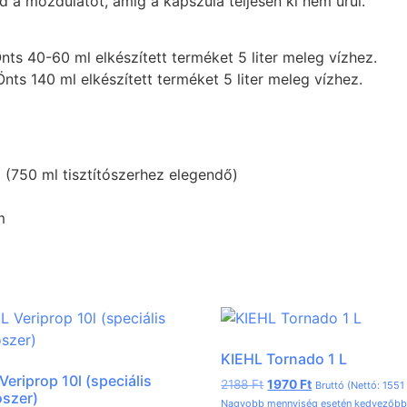
d a mozdulatot, amíg a kapszula teljesen ki nem ürül.
nts 40-60 ml elkészített terméket 5 liter meleg vízhez.
nts 140 ml elkészített terméket 5 liter meleg vízhez.
(750 ml tisztítószerhez elegendő)
m
KIEHL Tornado 1 L
Veriprop 10l (speciális
2188
Ft
1970
Ft
Bruttó (Nettó:
155
ószer)
Nagyobb mennyiség esetén kedvezőbb 