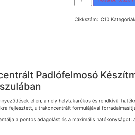
Cikkszám:
IC10
Kategóriá
entrált Padlófelmosó Készítm
pszulában
nnyeződések ellen, amely helytakarékos és rendkívül haté
kra fejlesztett, ultrakoncentrált formulájával forradalmasítj
rantálja a pontos adagolást és a maximális hatékonyságot: