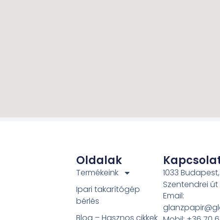
Oldalak
Kapcsola
Termékeink
1033 Budapest,
Szentendrei út
Ipari takarítógép
Email:
bérlés
glanzpapir@gl
Blog – Hasznos cikkek
Mobil: +36 70 