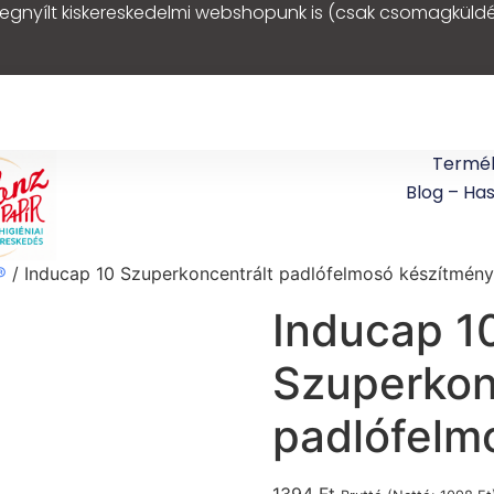
egnyílt kiskereskedelmi webshopunk is (csak csomagküldé
Termé
Blog – Ha
®
/ Inducap 10 Szuperkoncentrált padlófelmosó készítmény
Inducap 1
Szuperkon
padlófelm