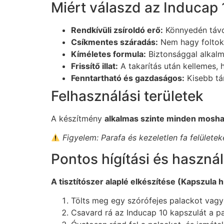
Miért válaszd az Inducap 1
Rendkívüli zsíroldó erő:
Könnyedén távol
Csíkmentes száradás:
Nem hagy foltoka
Kíméletes formula:
Biztonsággal alkalm
Frissítő illat:
A takarítás után kellemes, ho
Fenntartható és gazdaságos:
Kisebb tár
Felhasználási területek
A készítmény
alkalmas szinte minden moshat
Figyelem: Parafa és kezeletlen fa felületek
Pontos hígítási és használ
A tisztítószer alaplé elkészítése (Kapszula h
Tölts meg egy szórófejes palackot vagy 
Csavard rá az Inducap 10 kapszulát a pal