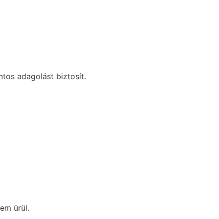
tos adagolást biztosít.
em ürül.