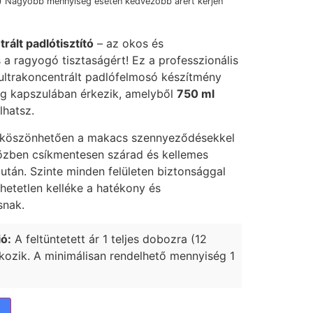
) Nagyobb mennyiség esetén kedvezőbb árért kérjen
ált padlótisztító
– az okos és
 a ragyogó tisztaságért! Ez a professzionális
, ultrakoncentrált padlófelmosó készítmény
g kapszulában érkezik, amelyből
750 ml
hatsz.
k köszönhetően a makacs szennyeződésekkel
közben csíkmentesen szárad és kellemes
 után. Szinte minden felületen biztonsággal
hetetlen kelléke a hatékony és
snak.
ó:
A feltüntetett ár 1 teljes dobozra (12
kozik. A minimálisan rendelhető mennyiség 1