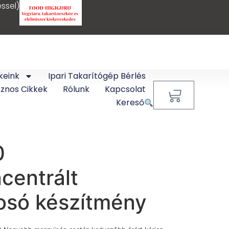
ssel)
keink
Ipari Takarítógép Bérlés
sznos Cikkek
Rólunk
Kapcsolat
0
Kereső
0
centrált
osó készítmény