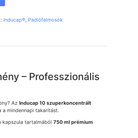
k:
Inducap®
,
Padlófelmosók
ény – Professzionális
kony? Az
Inducap 10 szuperkoncentrált
a a mindennapi takarítást.
 a kapszula tartalmából
750 ml prémium