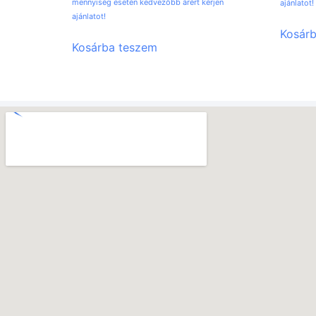
mennyiség esetén kedvezőbb árért kérjen
ajánlatot!
ajánlatot!
Kosár
Kosárba teszem