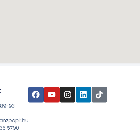
t
 89-93
anzpapir.hu
636 5790