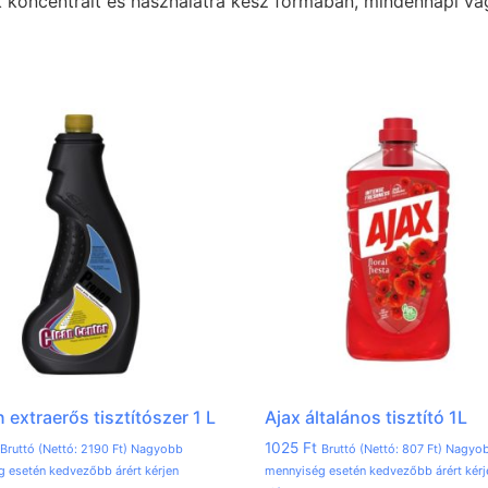
ók koncentrált és használatra kész formában, mindennapi va
 extraerős tisztítószer 1 L
Ajax általános tisztító 1L
1025
Ft
Bruttó (Nettó:
2190
Ft
) Nagyobb
Bruttó (Nettó:
807
Ft
) Nagyo
 esetén kedvezőbb árért kérjen
mennyiség esetén kedvezőbb árért kérj