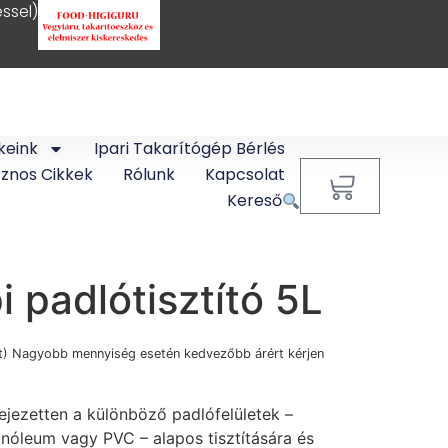
ssel)
keink
Ipari Takarítógép Bérlés
sznos Cikkek
Rólunk
Kapcsolat
0
Kereső
 padlótisztító 5L
t
) Nagyobb mennyiség esetén kedvezőbb árért kérjen
ejezetten a különböző padlófelületek –
 linóleum vagy PVC – alapos tisztítására és