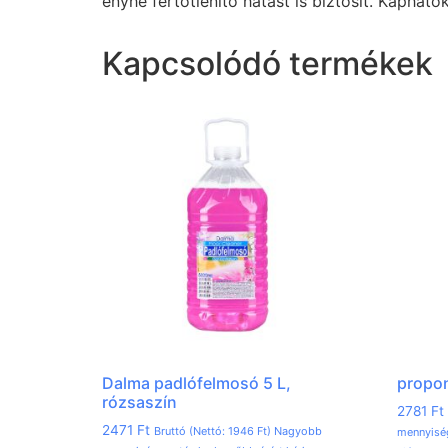
enyhe fertőtlenítő hatást is biztosít. Kaphat
Kapcsolódó termékek
Dalma padlófelmosó 5 L,
propon
rózsaszín
2781
Ft
2471
Ft
Bruttó (Nettó:
1946
Ft
) Nagyobb
mennyiség