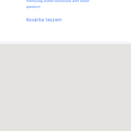
mennyiség esetén kedvezőbb árért kérjen
ajánlatot!
Kosárba teszem