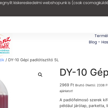
egnyílt kiskereskedelmi webshopunk is (csak csomagküldé
Termé
Blog – Ha
sók
/ DY-10 Gépi padlótisztító 5L
DY-10 Gépi
2969
Ft
Bruttó (Nettó:
2338
F
ajánlatot!
A padlófelmosó szerek kif
például járólap, parketta,