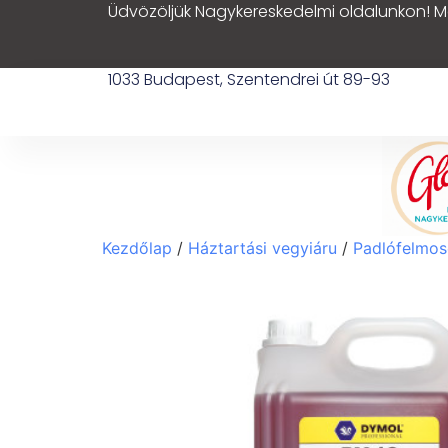
Üdvözöljük Nagykereskedelmi oldalunkon! M
1033 Budapest, Szentendrei út 89-93
Kezdőlap
/
Háztartási vegyiáru
/
Padlófelmo