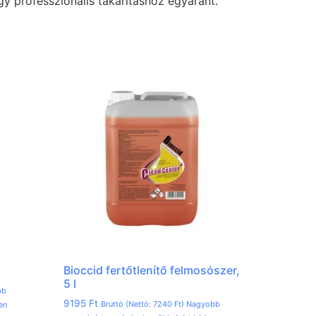
gy professzionális takarításhoz egyaránt.
Bioccid fertőtlenítő felmosószer,
5 l
bb
9195
Ft
Bruttó (Nettó:
7240
Ft
) Nagyobb
en