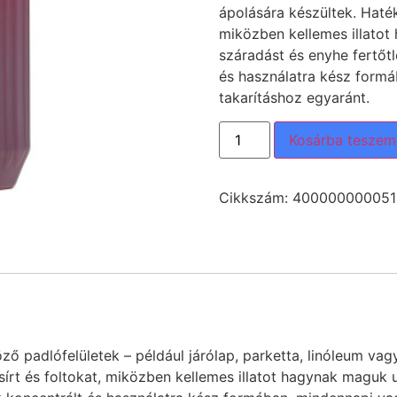
ápolására készültek. Hatéko
miközben kellemes illatot
száradást és enyhe fertőtl
és használatra kész formá
takarításhoz egyaránt.
Kosárba teszem
Cikkszám:
400000000051
ő padlófelületek – például járólap, parketta, linóleum vag
zsírt és foltokat, miközben kellemes illatot hagynak maguk