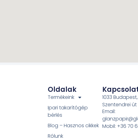
Oldalak
Kapcsola
Termékeink
1033 Budapest,
Szentendrei út
Ipari takarítógép
Email:
bérlés
glanzpapir@gl
Blog – Hasznos cikkek
Mobil: +36 70 
Rólunk