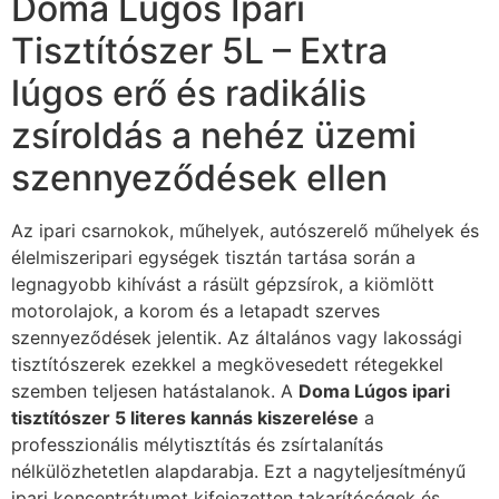
Doma Lúgos Ipari
Tisztítószer 5L – Extra
lúgos erő és radikális
zsíroldás a nehéz üzemi
szennyeződések ellen
Az ipari csarnokok, műhelyek, autószerelő műhelyek és
élelmiszeripari egységek tisztán tartása során a
legnagyobb kihívást a rásült gépzsírok, a kiömlött
motorolajok, a korom és a letapadt szerves
szennyeződések jelentik. Az általános vagy lakossági
tisztítószerek ezekkel a megkövesedett rétegekkel
szemben teljesen hatástalanok. A
Doma Lúgos ipari
tisztítószer 5 literes kannás kiszerelése
a
professzionális mélytisztítás és zsírtalanítás
nélkülözhetetlen alapdarabja. Ezt a nagyteljesítményű
ipari koncentrátumot kifejezetten takarítócégek és