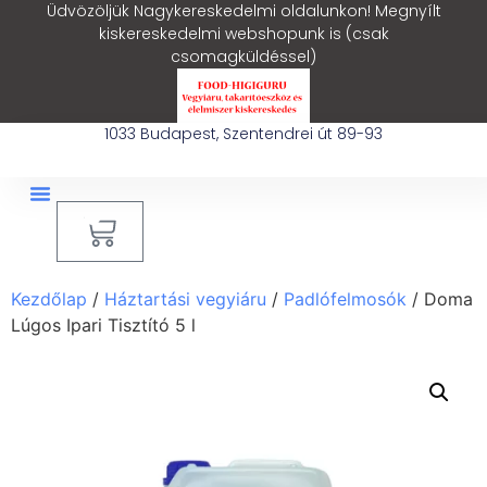
Üdvözöljük Nagykereskedelmi oldalunkon! Megnyílt
kiskereskedelmi webshopunk is (csak
csomagküldéssel)
1033 Budapest, Szentendrei út 89-93
0
Ipari Takarítógép Bérlés
Blog – Hasznos Cikkek
Kezdőlap
/
Háztartási vegyiáru
/
Padlófelmosók
/ Doma
Lúgos Ipari Tisztító 5 l