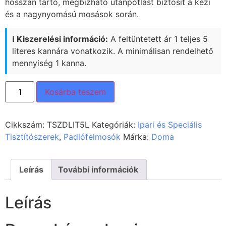
hosszan tartó, megbízható utánpótlást biztosít a kézi
és a nagynyomású mosások során.
ℹ️ Kiszerelési információ:
A feltüntetett ár 1 teljes 5
literes kannára vonatkozik. A minimálisan rendelhető
mennyiség 1 kanna.
Kosárba teszem
Cikkszám:
TSZDLIT5L
Kategóriák:
Ipari és Speciális
Tisztítószerek
,
Padlófelmosók
Márka:
Doma
Leírás
További információk
Leírás