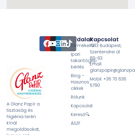
Oldalak
Kapcsolat
Termékeink
1033 Budapest,
Szentendrei út
Ipari
89-93
takarítógép
Email:
bérlés
glanzpapir@glanzpa
Blog –
Mobil: +36 70 636
Hasznos
5790
cikkek
Rólunk
A Glanz Papír a
Kapcsolat
tisztaság és
Kereső🔍
higiénia terén
kínál
ÁSZF
megoldásokat,