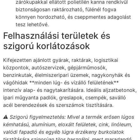
zárókupakkal ellátott polietilén kanna rendkívül
biztonságosan raktározható, fülénél fogva
könnyen hordozható, és cseppmentes adagolást
tesz lehetővé.
Felhasználási területek és
szigorú korlátozások
Kifejezetten ajánlott gyárak, raktárak, logisztikai
központok, autószervizek, gépjárműmosók,
benzinkutak, élelmiszeripari üzemek, nagykonyhák és
vágóhidak **minden lúg- és vízálló felületének**
intenzív alap- és nagytakarítására. Ideális aljzatbetonok,
ipari műgyanta padlók, greslapok, csempék, saválló
acél berendezések és szerszámok tisztítására.
⚠️ Szigorú figyelmeztetés: Mivel a termék erősen lúgos
kémhatású, alumínium, eloxált felületek, cink, linóleum,
valódi fapadló és egyéb lúgra érzékeny burkolatok
tisztítására szigorúan tilos használni, mert maradandó