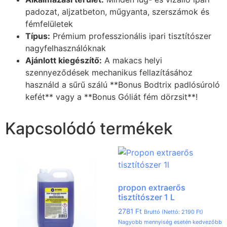
padozat, aljzatbeton, műgyanta, szerszámok és
fémfelületek
Típus:
Prémium professzionális ipari tisztítószer
nagyfelhasználóknak
Ajánlott kiegészítő:
A makacs helyi
szennyeződések mechanikus fellazításához
használd a sűrű szálú **Bonus Bodtrix padlósúroló
kefét** vagy a **Bonus Góliát fém dörzsit**!
Kapcsolódó termékek
propon extraerős
tisztítószer 1 L
2781
Ft
Bruttó (Nettó:
2190
Ft
)
Nagyobb mennyiség esetén kedvezőbb