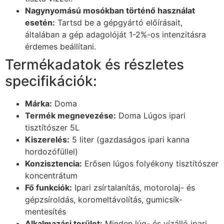
Nagynyomású mosókban történő használat
esetén:
Tartsd be a gépgyártó előírásait,
általában a gép adagolóját 1-2%-os intenzitásra
érdemes beállítani.
Termékadatok és részletes
specifikációk:
Márka:
Doma
Termék megnevezése:
Doma Lúgos ipari
tisztítószer 5L
Kiszerelés:
5 liter (gazdaságos ipari kanna
hordozófüllel)
Konzisztencia:
Erősen lúgos folyékony tisztítószer
koncentrátum
Fő funkciók:
Ipari zsírtalanítás, motorolaj- és
gépzsíroldás, koromeltávolítás, gumicsík-
mentesítés
Alkalmazási terület:
Minden lúg- és vízálló ipari