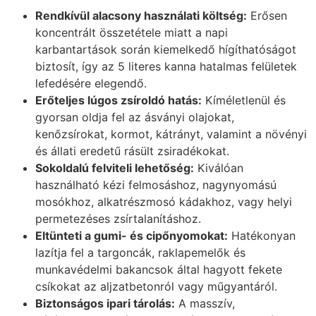
Rendkívül alacsony használati költség:
Erősen
koncentrált összetétele miatt a napi
karbantartások során kiemelkedő hígíthatóságot
biztosít, így az 5 literes kanna hatalmas felületek
lefedésére elegendő.
Erőteljes lúgos zsíroldó hatás:
Kíméletlenül és
gyorsan oldja fel az ásványi olajokat,
kenőzsírokat, kormot, kátrányt, valamint a növényi
és állati eredetű rásült zsiradékokat.
Sokoldalú felviteli lehetőség:
Kiválóan
használható kézi felmosáshoz, nagynyomású
mosókhoz, alkatrészmosó kádakhoz, vagy helyi
permetezéses zsírtalanításhoz.
Eltünteti a gumi- és cipőnyomokat:
Hatékonyan
lazítja fel a targoncák, raklapemelők és
munkavédelmi bakancsok által hagyott fekete
csíkokat az aljzatbetonról vagy műgyantáról.
Biztonságos ipari tárolás:
A masszív,