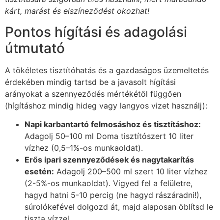
kárt, marást és elszíneződést okozhat!
Pontos hígítási és adagolási
útmutató
A tökéletes tisztítóhatás és a gazdaságos üzemeltetés
érdekében mindig tartsd be a javasolt hígítási
arányokat a szennyeződés mértékétől függően
(hígításhoz mindig hideg vagy langyos vizet használj):
Napi karbantartó felmosáshoz és tisztításhoz:
Adagolj 50–100 ml Doma tisztítószert 10 liter
vízhez (0,5–1%-os munkaoldat).
Erős ipari szennyeződések és nagytakarítás
esetén:
Adagolj 200–500 ml szert 10 liter vízhez
(2-5%-os munkaoldat). Vigyed fel a felületre,
hagyd hatni 5-10 percig (ne hagyd rászáradni!),
súrolókefével dolgozd át, majd alaposan öblítsd le
tiszta vízzel.