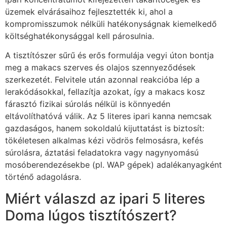
üzemek elvárásaihoz fejlesztették ki, ahol a
kompromisszumok nélküli hatékonyságnak kiemelkedő
költséghatékonysággal kell párosulnia.
A tisztítószer sűrű és erős formulája vegyi úton bontja
meg a makacs szerves és olajos szennyeződések
szerkezetét. Felvitele után azonnal reakcióba lép a
lerakódásokkal, fellazítja azokat, így a makacs kosz
fárasztó fizikai súrolás nélkül is könnyedén
eltávolíthatóvá válik. Az 5 literes ipari kanna nemcsak
gazdaságos, hanem sokoldalú kijuttatást is biztosít:
tökéletesen alkalmas kézi vödrös felmosásra, kefés
súrolásra, áztatási feladatokra vagy nagynyomású
mosóberendezésekbe (pl. WAP gépek) adalékanyagként
történő adagolásra.
Miért válaszd az ipari 5 literes
Doma lúgos tisztítószert?