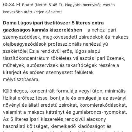
6534
Ft
Bruttó (Nettó:
5145
Ft
) Nagyobb mennyiség esetén
kedvezőbb árért kérjen ajánlatot!
Doma Lúgos ipari tisztítószer 5 literes extra
gazdaságos kannás kiszerelésben
– a nehéz ipari
szennyeződések, megkövesedett zsiradékok és makacs
olajbeágyazódások professzionális nehézsúlyú
szakértője! Ez a rendkívül erős, lúgos alapú
tisztítókoncentrátum tökéletes választás ipari üzemek,
műhelyek, autószervizek és takarítócégek részére a
kiterjedt és erősen szennyezett felületek
mélytisztítására.
Különleges, koncentrált formulája vegyi úton, minimális
fizikai erőfeszítéssel bontja le és emulgeálja az ásványi,
növényi és állati eredetű zsírokat, koromlerakódásokat,
valamint a makacs kátrányt és gumiabroncs-nyomokat.
Az 5 literes ipari kiszerelés rendkívül alacsony
használati költséget, kiemelkedő kiadósságot és