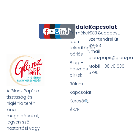
Oldalak
Kapcsolat
Termékeink
1033 Budapest,
Szentendrei út
Ipari
89-93
takarítógép
Email:
bérlés
glanzpapir@glanzpa
Blog –
Mobil: +36 70 636
Hasznos
5790
cikkek
Rólunk
A Glanz Papír a
Kapcsolat
tisztaság és
Kereső
higiénia terén
kínál
ÁSZF
megoldásokat,
legyen szó
háztartási vagy