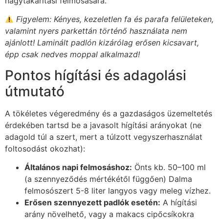
nagytakarítási felmosására.
Figyelem: Kényes, kezeletlen fa és parafa felületeken,
valamint nyers parkettán történő használata nem
ajánlott! Laminált padlón kizárólag erősen kicsavart,
épp csak nedves moppal alkalmazd!
Pontos hígítási és adagolási
útmutató
A tökéletes végeredmény és a gazdaságos üzemeltetés
érdekében tartsd be a javasolt hígítási arányokat (ne
adagold túl a szert, mert a túlzott vegyszerhasználat
foltosodást okozhat):
Általános napi felmosáshoz:
Önts kb. 50–100 ml
(a szennyeződés mértékétől függően) Dalma
felmosószert 5-8 liter langyos vagy meleg vízhez.
Erősen szennyezett padlók esetén:
A hígítási
arány növelhető, vagy a makacs cipőcsíkokra