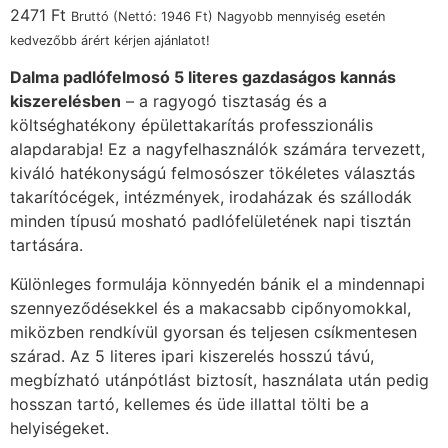
2471
Ft
Bruttó (Nettó:
1946
Ft
) Nagyobb mennyiség esetén
kedvezőbb árért kérjen ajánlatot!
Dalma padlófelmosó 5 literes gazdaságos kannás
kiszerelésben
– a ragyogó tisztaság és a
költséghatékony épülettakarítás professzionális
alapdarabja! Ez a nagyfelhasználók számára tervezett,
kiváló hatékonyságú felmosószer tökéletes választás
takarítócégek, intézmények, irodaházak és szállodák
minden típusú mosható padlófelületének napi tisztán
tartására.
Különleges formulája könnyedén bánik el a mindennapi
szennyeződésekkel és a makacsabb cipőnyomokkal,
miközben rendkívül gyorsan és teljesen csíkmentesen
szárad. Az 5 literes ipari kiszerelés hosszú távú,
megbízható utánpótlást biztosít, használata után pedig
hosszan tartó, kellemes és üde illattal tölti be a
helyiségeket.