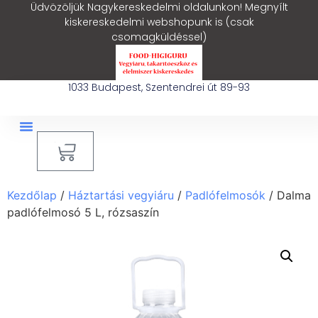
Üdvözöljük Nagykereskedelmi oldalunkon! Megnyílt
kiskereskedelmi webshopunk is (csak
csomagküldéssel)
1033 Budapest, Szentendrei út 89-93
0
Kezdőlap
/
Háztartási vegyiáru
/
Padlófelmosók
/ Dalma
padlófelmosó 5 L, rózsaszín