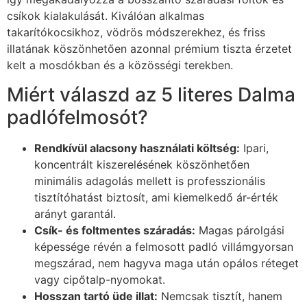
csíkok kialakulását. Kiválóan alkalmas
takarítókocsikhoz, vödrös módszerekhez, és friss
illatának köszönhetően azonnal prémium tiszta érzetet
kelt a mosdókban és a közösségi terekben.
Miért válaszd az 5 literes Dalma
padlófelmosót?
Rendkívül alacsony használati költség:
Ipari,
koncentrált kiszerelésének köszönhetően
minimális adagolás mellett is professzionális
tisztítóhatást biztosít, ami kiemelkedő ár-érték
arányt garantál.
Csík- és foltmentes száradás:
Magas párolgási
képessége révén a felmosott padló villámgyorsan
megszárad, nem hagyva maga után opálos réteget
vagy cipőtalp-nyomokat.
Hosszan tartó üde illat:
Nemcsak tisztít, hanem