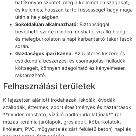
hatékonyan szünteti meg a kellemetlen szagokat,
és kellemes, hosszan tartó frissességet hagy maga
után a helyiségben.
Sokoldalúan alkalmazható:
Biztonsággal
bevethető szinte minden mosható, vízálló hideg-
és melegburkolaton a napi karbantartó takarítások
során.
Gazdaságos ipari kanna:
Az 5 literes kiszerelés
csökkenti a beszerzési és csomagolási hulladék
költségeit, könnyen adagolható és kényelmesen
raktározható.
Felhasználási területek
Kifejezetten ajánlott irodaházak, iskolák, óvodák,
szállodák, éttermek, sportlétesítmények és háztartások
**minden mosható, vízálló padlóburkolatának** (pl.
mázas kerámia járólapok, greslapok, kőburkolatok,
linóleum, PVC, műgyanta és zárt felületű beton) napi és