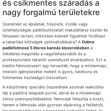
és csíkmentes száradás a
nagy forgalmú területekre
Szeretnéd az épületek, folyosók, irodák vagy
üzlethelyiségek padlóburkolatait makulátlanul tisztán és
fényesen tartani, miközben kiemelt figyelmet fordítasz
a takarítási költségek optimalizálására? A
Dalma
padlófelmosó 5 literes kannás kiszerelésben
a
tökéletes megoldás a nagyfelhasználók és a
professzionális takarító személyzet elvárásaihoz. Ezt a
kiadós felmosószert úgy tervezték, hogy a mindennapi,
intenzív igénybevétel mellett is gyors, hatékony és
foltmentes tisztaságot biztosítson.
A készítmény speciális összetétele azonnal reakcióba
lép a padlóra letapadt porral, sárral és a mindennapi
zsíros szennyeződésekkel. Nemcsak fellazítja a koszt,
hanem a felmosás után gyorsan elpárolog a felületről,
így megakadályozza a bosszantó száradási foltok és