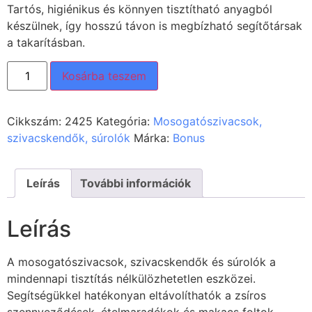
Tartós, higiénikus és könnyen tisztítható anyagból
készülnek, így hosszú távon is megbízható segítőtársak
a takarításban.
Kosárba teszem
Cikkszám:
2425
Kategória:
Mosogatószivacsok,
szivacskendők, súrolók
Márka:
Bonus
Leírás
További információk
Leírás
A mosogatószivacsok, szivacskendők és súrolók a
mindennapi tisztítás nélkülözhetetlen eszközei.
Segítségükkel hatékonyan eltávolíthatók a zsíros
szennyeződések, ételmaradékok és makacs foltok