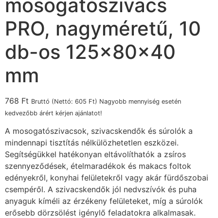
mosogatószivacs
PRO, nagyméretű, 10
db-os 125x80x40
mm
768
Ft
Bruttó (Nettó:
605
Ft
) Nagyobb mennyiség esetén
kedvezőbb árért kérjen ajánlatot!
A mosogatószivacsok, szivacskendők és súrolók a
mindennapi tisztítás nélkülözhetetlen eszközei.
Segítségükkel hatékonyan eltávolíthatók a zsíros
szennyeződések, ételmaradékok és makacs foltok
edényekről, konyhai felületekről vagy akár fürdőszobai
csempéről. A szivacskendők jól nedvszívók és puha
anyaguk kíméli az érzékeny felületeket, míg a súrolók
erősebb dörzsölést igénylő feladatokra alkalmasak.