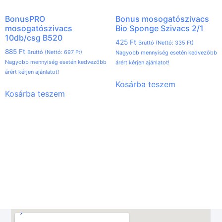
BonusPRO
Bonus mosogatószivacs
mosogatószivacs
Bio Sponge Szivacs 2/1
10db/csg B520
425
Ft
Bruttó (Nettó:
335
Ft
)
885
Ft
Bruttó (Nettó:
697
Ft
)
Nagyobb mennyiség esetén kedvezőbb
Nagyobb mennyiség esetén kedvezőbb
árért kérjen ajánlatot!
árért kérjen ajánlatot!
Kosárba teszem
Kosárba teszem