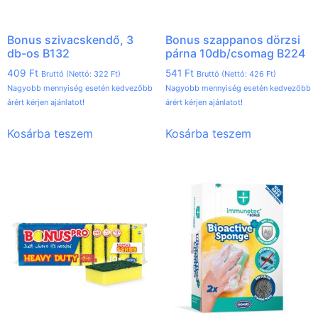
Bonus szivacskendő, 3
Bonus szappanos dörzsi
db-os B132
párna 10db/csomag B224
409
Ft
541
Ft
Bruttó (Nettó:
322
Ft
)
Bruttó (Nettó:
426
Ft
)
Nagyobb mennyiség esetén kedvezőbb
Nagyobb mennyiség esetén kedvezőbb
árért kérjen ajánlatot!
árért kérjen ajánlatot!
Kosárba teszem
Kosárba teszem