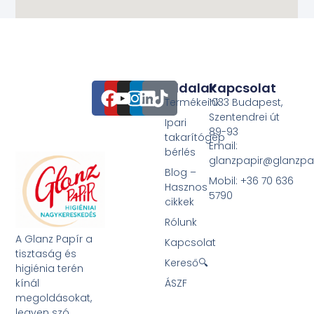
Oldalak
Kapcsolat
Termékeink
1033 Budapest,
Szentendrei út
Ipari
89-93
takarítógép
Email:
bérlés
glanzpapir@glanzpa
Blog –
Mobil: +36 70 636
Hasznos
5790
cikkek
Rólunk
A Glanz Papír a
Kapcsolat
tisztaság és
Kereső🔍
higiénia terén
kínál
ÁSZF
megoldásokat,
legyen szó