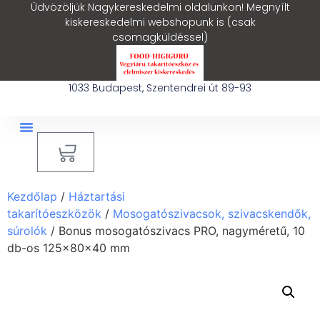
Üdvözöljük Nagykereskedelmi oldalunkon! Megnyílt
kiskereskedelmi webshopunk is (csak
csomagküldéssel)
1033 Budapest, Szentendrei út 89-93
0
Ipari Takarítógép Bérlés
Blog – Hasznos Cikkek
Kezdőlap
/
Háztartási
takarítóeszközök
/
Mosogatószivacsok, szivacskendők,
súrolók
/ Bonus mosogatószivacs PRO, nagyméretű, 10
db-os 125x80x40 mm