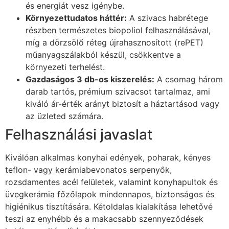
és energiát vesz igénybe.
Környezettudatos háttér:
A szivacs habrétege
részben természetes biopoliol felhasználásával,
míg a dörzsölő réteg újrahasznosított (rePET)
műanyagszálakból készül, csökkentve a
környezeti terhelést.
Gazdaságos 3 db-os kiszerelés:
A csomag három
darab tartós, prémium szivacsot tartalmaz, ami
kiváló ár-érték arányt biztosít a háztartásod vagy
az üzleted számára.
Felhasználási javaslat
Kiválóan alkalmas konyhai edények, poharak, kényes
teflon- vagy kerámiabevonatos serpenyők,
rozsdamentes acél felületek, valamint konyhapultok és
üvegkerámia főzőlapok mindennapos, biztonságos és
higiénikus tisztítására. Kétoldalas kialakítása lehetővé
teszi az enyhébb és a makacsabb szennyeződések