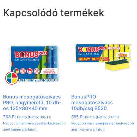
Kapcsolódó termékek
Bonus mosogatószivacs
BonusPRO
PRO, nagyméretű, 10 db-
mosogatószivacs
os 125x80x40 mm
10db/csg B520
768
Ft
885
Ft
Bruttó (Nettó:
605
Ft
)
Bruttó (Nettó:
697
Ft
)
Nagyobb mennyiség esetén kedvezőbb
Nagyobb mennyiség esetén kedvezőbb
árért kérjen ajánlatot!
árért kérjen ajánlatot!