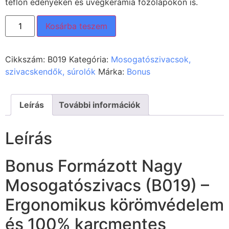
teflon edényeken és üvegkerámia főzőlapokon is.
Kosárba teszem
Cikkszám:
B019
Kategória:
Mosogatószivacsok,
szivacskendők, súrolók
Márka:
Bonus
Leírás
További információk
Leírás
Bonus Formázott Nagy
Mosogatószivacs (B019) –
Ergonomikus körömvédelem
és 100% karcmentes