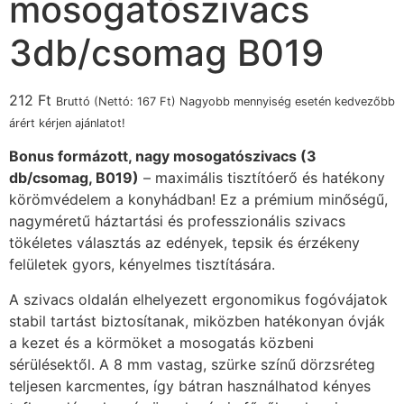
mosogatószivacs
3db/csomag B019
212
Ft
Bruttó (Nettó:
167
Ft
) Nagyobb mennyiség esetén kedvezőbb
árért kérjen ajánlatot!
Bonus formázott, nagy mosogatószivacs (3
db/csomag, B019)
– maximális tisztítóerő és hatékony
körömvédelem a konyhádban! Ez a prémium minőségű,
nagyméretű háztartási és professzionális szivacs
tökéletes választás az edények, tepsik és érzékeny
felületek gyors, kényelmes tisztítására.
A szivacs oldalán elhelyezett ergonomikus fogóvájatok
stabil tartást biztosítanak, miközben hatékonyan óvják
a kezet és a körmöket a mosogatás közbeni
sérülésektől. A 8 mm vastag, szürke színű dörzsréteg
teljesen karcmentes, így bátran használhatod kényes