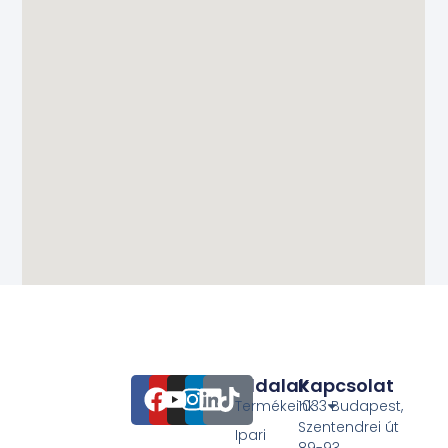
Oldalak
Kapcsolat
Termékeink
1033 Budapest,
Szentendrei út
Ipari
89-93