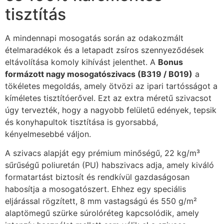
tisztítás
A mindennapi mosogatás során az odakozmált
ételmaradékok és a letapadt zsíros szennyeződések
eltávolítása komoly kihívást jelenthet. A
Bonus
formázott nagy mosogatószivacs (B319 / B019)
a
tökéletes megoldás, amely ötvözi az ipari tartósságot a
kíméletes tisztítóerővel. Ezt az extra méretű szivacsot
úgy tervezték, hogy a nagyobb felületű edények, tepsik
és konyhapultok tisztítása is gyorsabbá,
kényelmesebbé váljon.
A szivacs alapját egy prémium minőségű, 22 kg/m³
sűrűségű poliuretán (PU) habszivacs adja, amely kiváló
formatartást biztosít és rendkívül gazdaságosan
habosítja a mosogatószert. Ehhez egy speciális
eljárással rögzített, 8 mm vastagságú és 550 g/m²
alaptömegű szürke súrolóréteg kapcsolódik, amely