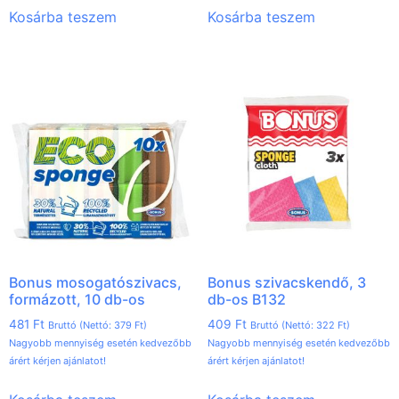
Kosárba teszem
Kosárba teszem
Bonus mosogatószivacs,
Bonus szivacskendő, 3
formázott, 10 db-os
db-os B132
481
Ft
409
Ft
Bruttó (Nettó:
379
Ft
)
Bruttó (Nettó:
322
Ft
)
Nagyobb mennyiség esetén kedvezőbb
Nagyobb mennyiség esetén kedvezőbb
árért kérjen ajánlatot!
árért kérjen ajánlatot!