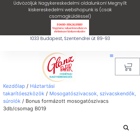
Üdvözöljük Nagykereskedelmi oldalunkon! Megnyílt
kiskereskedelmi webshopunk is (csak
csomagküldéssel)
1033 Budapest, Szentendrei út 89-93
0
Kezdőlap
/
Háztartási
takarítóeszközök
/
Mosogatószivacsok, szivacskendők,
súrolók
/ Bonus formázott mosogatószivacs
3db/csomag B019