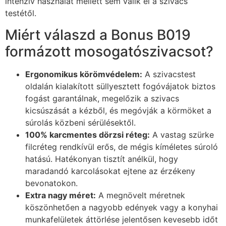
intenzív használat mellett sem válik el a szivacs
testétől.
Miért válaszd a Bonus B019
formázott mosogatószivacsot?
Ergonomikus körömvédelem:
A szivacstest
oldalán kialakított süllyesztett fogóvájatok biztos
fogást garantálnak, megelőzik a szivacs
kicsúszását a kézből, és megóvják a körmöket a
súrolás közbeni sérülésektől.
100% karcmentes dörzsi réteg:
A vastag szürke
filcréteg rendkívül erős, de mégis kíméletes súroló
hatású. Hatékonyan tisztít anélkül, hogy
maradandó karcolásokat ejtene az érzékeny
bevonatokon.
Extra nagy méret:
A megnövelt méretnek
köszönhetően a nagyobb edények vagy a konyhai
munkafelületek áttörlése jelentősen kevesebb időt