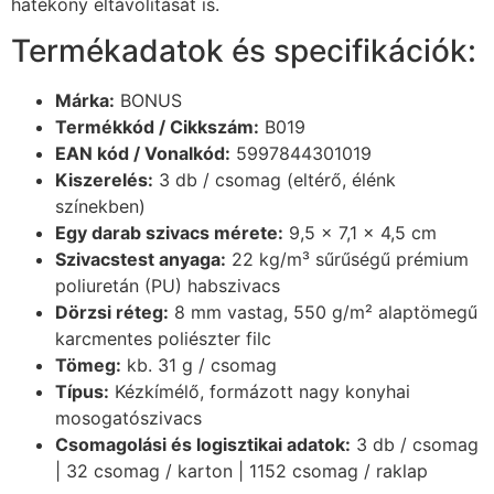
hatékony eltávolítását is.
Termékadatok és specifikációk:
Márka:
BONUS
Termékkód / Cikkszám:
B019
EAN kód / Vonalkód:
5997844301019
Kiszerelés:
3 db / csomag (eltérő, élénk
színekben)
Egy darab szivacs mérete:
9,5 x 7,1 x 4,5 cm
Szivacstest anyaga:
22 kg/m³ sűrűségű prémium
poliuretán (PU) habszivacs
Dörzsi réteg:
8 mm vastag, 550 g/m² alaptömegű
karcmentes poliészter filc
Tömeg:
kb. 31 g / csomag
Típus:
Kézkímélő, formázott nagy konyhai
mosogatószivacs
Csomagolási és logisztikai adatok:
3 db / csomag
| 32 csomag / karton | 1152 csomag / raklap