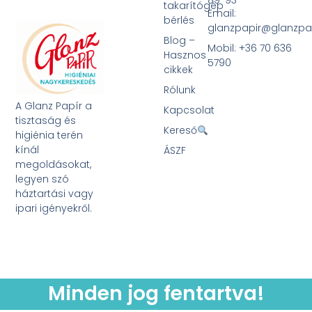
takarítógép
Email:
bérlés
glanzpapir@glanzpa
Blog –
Mobil: +36 70 636
Hasznos
5790
cikkek
Rólunk
A Glanz Papír a
Kapcsolat
tisztaság és
Kereső
higiénia terén
kínál
ÁSZF
megoldásokat,
legyen szó
háztartási vagy
ipari igényekről.
Minden jog fentartva!