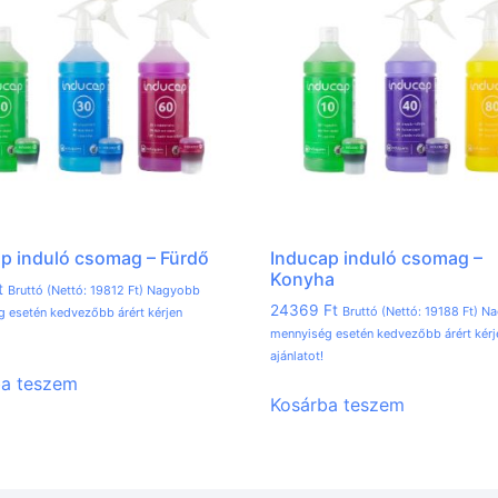
p induló csomag – Fürdő
Inducap induló csomag –
Konyha
t
Bruttó (Nettó:
19812
Ft
) Nagyobb
24369
Ft
Bruttó (Nettó:
19188
Ft
) N
 esetén kedvezőbb árért kérjen
mennyiség esetén kedvezőbb árért kérj
ajánlatot!
ba teszem
Kosárba teszem