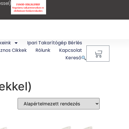
ssel)
keink
Ipari Takarítógép Bérlés
sznos Cikkek
Rólunk
Kapcsolat
0
Kereső
ekkel)