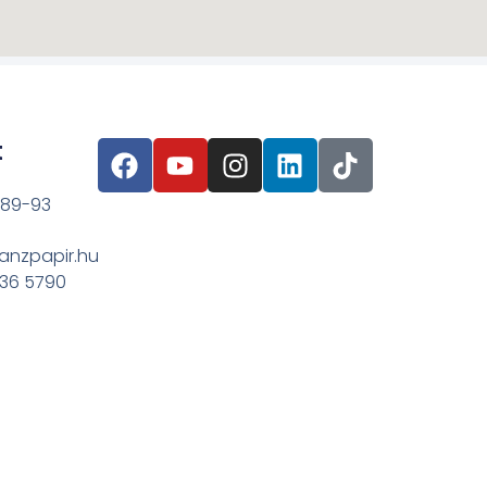
t
 89-93
anzpapir.hu
636 5790