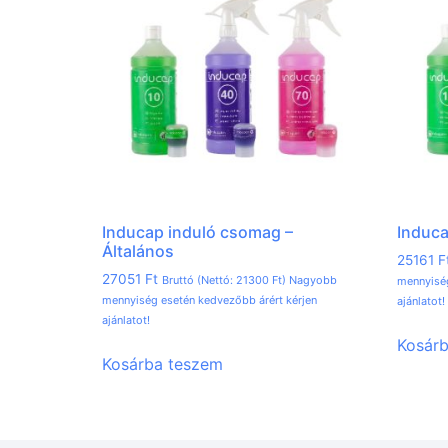
Inducap induló csomag –
Induca
Általános
25161
F
27051
Ft
Bruttó (Nettó:
21300
Ft
) Nagyobb
mennyiség
mennyiség esetén kedvezőbb árért kérjen
ajánlatot!
ajánlatot!
Kosár
Kosárba teszem