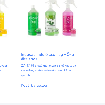
Inducap induló csomag – Öko
általános
27417
Ft
agyobb
Bruttó (Nettó:
21588
Ft
) Nagyobb
en
mennyiség esetén kedvezőbb árért kérjen
ajánlatot!
Kosárba teszem