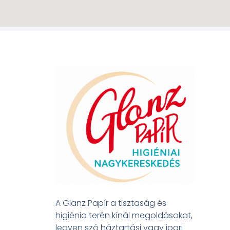
A Glanz Papír a tisztaság és
higiénia terén kínál megoldásokat,
legyen szó háztartási vagy ipari