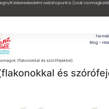
egnyílt kiskereskedelmi webshopunk is (csak csomagküldé
Termé
Blog – Ha
somagok (flakonokkal és szórófejekkel)
flakonokkal és szórófej