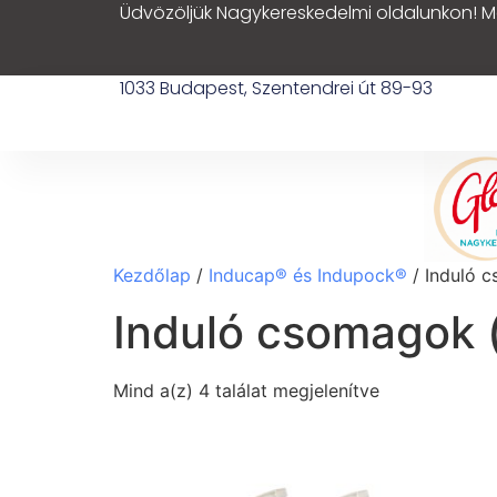
Üdvözöljük Nagykereskedelmi oldalunkon! M
1033 Budapest, Szentendrei út 89-93
Kezdőlap
/
Inducap® és Indupock®
/ Induló c
Induló csomagok (
Mind a(z) 4 találat megjelenítve