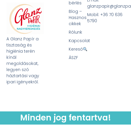
Email:
bérlés
glanzpapir@glanzpa
Blog –
Mobil: +36 70 636
Hasznos
5790
cikkek
Rólunk
A Glanz Papír a
Kapcsolat
tisztaság és
Kereső
higiénia terén
kínál
ÁSZF
megoldásokat,
legyen szó
háztartási vagy
ipari igényekről.
Minden jog fentartva!