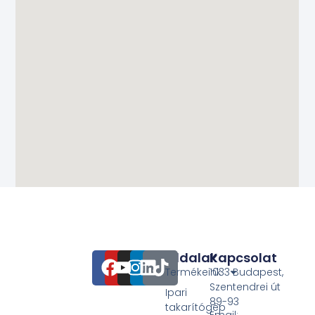
Oldalak
Kapcsolat
Termékeink
1033 Budapest,
Szentendrei út
Ipari
89-93
takarítógép