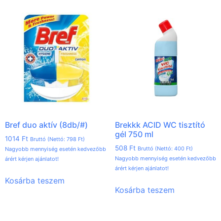
Bref duo aktív (8db/#)
Brekkk ACID WC tisztító
gél 750 ml
1014
Ft
Bruttó (Nettó:
798
Ft
)
508
Ft
Bruttó (Nettó:
400
Ft
)
Nagyobb mennyiség esetén kedvezőbb
Nagyobb mennyiség esetén kedvezőbb
árért kérjen ajánlatot!
árért kérjen ajánlatot!
Kosárba teszem
Kosárba teszem