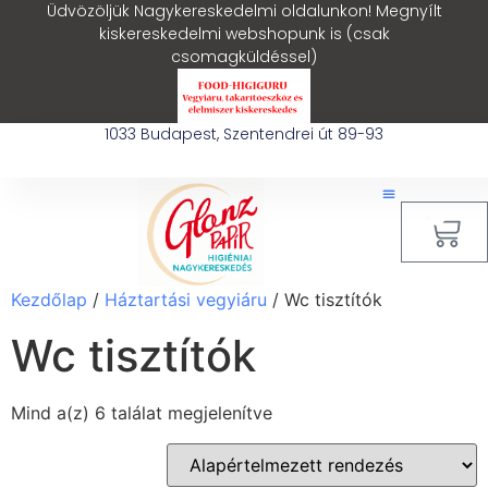
Üdvözöljük Nagykereskedelmi oldalunkon! Megnyílt
kiskereskedelmi webshopunk is (csak
csomagküldéssel)
1033 Budapest, Szentendrei út 89-93
0
Kezdőlap
/
Háztartási vegyiáru
/ Wc tisztítók
Wc tisztítók
Mind a(z) 6 találat megjelenítve