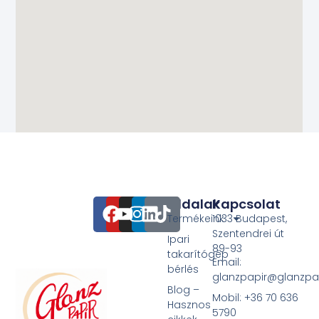
Oldalak
Kapcsolat
Termékeink
1033 Budapest,
Szentendrei út
Ipari
89-93
takarítógép
Email:
bérlés
glanzpapir@glanzpa
Blog –
Mobil: +36 70 636
Hasznos
5790