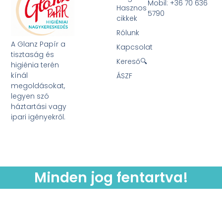
Mobil: +36 70 636
Hasznos
5790
cikkek
Rólunk
A Glanz Papír a
Kapcsolat
tisztaság és
Kereső🔍
higiénia terén
kínál
ÁSZF
megoldásokat,
legyen szó
háztartási vagy
ipari igényekről.
Minden jog fentartva!