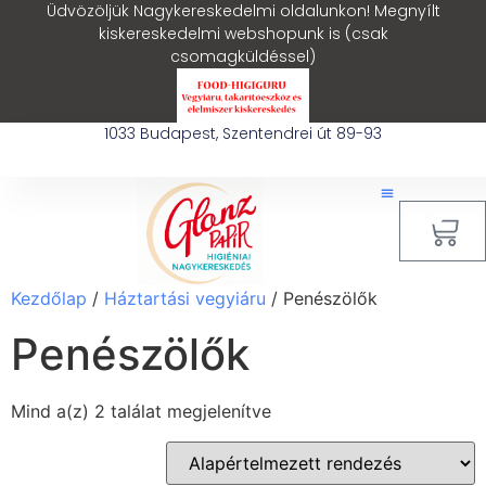
Üdvözöljük Nagykereskedelmi oldalunkon! Megnyílt
kiskereskedelmi webshopunk is (csak
csomagküldéssel)
1033 Budapest, Szentendrei út 89-93
0
Kezdőlap
/
Háztartási vegyiáru
/ Penészölők
Penészölők
Mind a(z) 2 találat megjelenítve