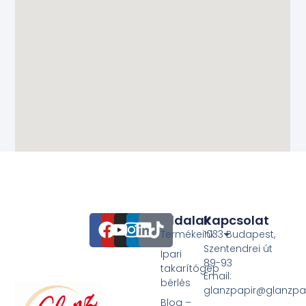
Oldalak
Kapcsolat
Termékeink
1033 Budapest,
Szentendrei út
Ipari
89-93
takarítógép
Email:
bérlés
glanzpapir@glanzpa
Blog –