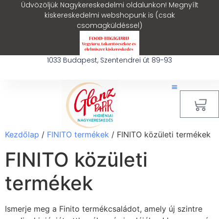
Üdvözöljük Nagykereskedelmi oldalunkon! Megnyílt
kiskereskedelmi webshopunk is (csak
csomagküldéssel)
1033 Budapest, Szentendrei út 89-93
0
Kezdőlap
/
FINITO termékek
/ FINITO közületi termékek
FINITO közületi
termékek
Ismerje meg a Finito termékcsaládot, amely új szintre