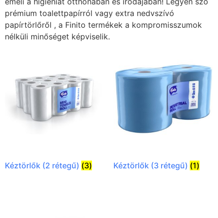
emeli a higiéniát otthonában és irodájában! Legyen szó
prémium toalettpapírról vagy extra nedvszívó
papírtörlőről , a Finito termékek a kompromisszumok
nélküli minőséget képviselik.
Kéztörlők (2 rétegű)
(3)
Kéztörlők (3 rétegű)
(1)