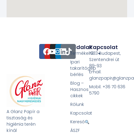
Oldalak
Kapcsolat
Termékeink
1033 Budapest,
Szentendrei út
Ipari
89-93
takarítógép
Email:
bérlés
glanzpapir@glanzpa
Blog –
Mobil: +36 70 636
Hasznos
5790
cikkek
Rólunk
A Glanz Papír a
Kapcsolat
tisztaság és
Kereső
higiénia terén
kínál
ÁSZF