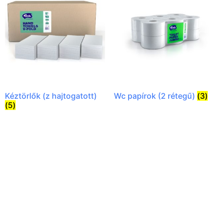
Kéztörlők (z hajtogatott)
Wc papírok (2 rétegű)
(3)
(5)