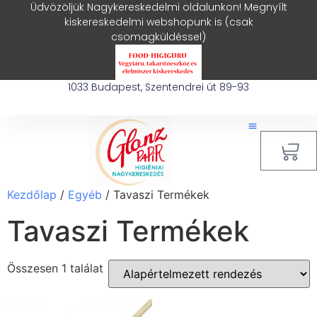
Üdvözöljük Nagykereskedelmi oldalunkon! Megnyílt
kiskereskedelmi webshopunk is (csak
csomagküldéssel)
1033 Budapest, Szentendrei út 89-93
0
Kezdőlap
/
Egyéb
/ Tavaszi Termékek
Tavaszi Termékek
Összesen 1 találat