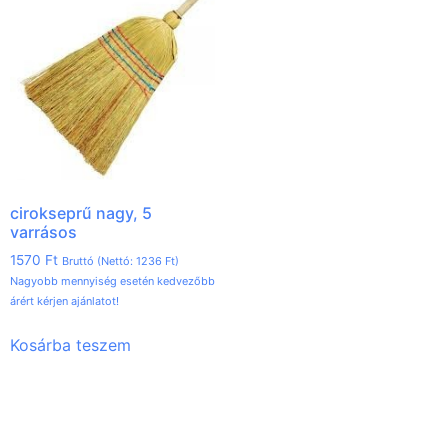
cirokseprű nagy, 5
varrásos
1570
Ft
Bruttó (Nettó:
1236
Ft
)
Nagyobb mennyiség esetén kedvezőbb
árért kérjen ajánlatot!
Kosárba teszem