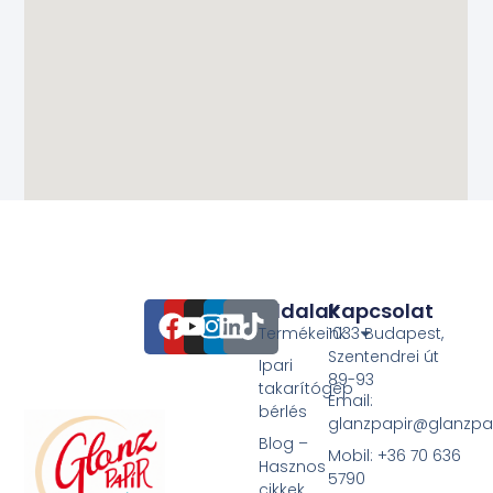
Oldalak
Kapcsolat
Termékeink
1033 Budapest,
Szentendrei út
Ipari
89-93
takarítógép
Email:
bérlés
glanzpapir@glanzpa
Blog –
Mobil: +36 70 636
Hasznos
5790
cikkek