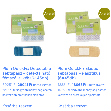
Akció!
Akció!
Plum QuickFix Detectable
Plum QuickFix Elastic
sebtapasz – detektálható
sebtapasz – elasztikus
fémszállal kék (6x45db)
(6x45db)
30251
Ft
29041
Ft
18821
Ft
18068
Ft
Bruttó (Nettó:
Bruttó (Nettó:
22867
Ft
) Nagyobb mennyiség esetén
14227
Ft
) Nagyobb mennyiség esetén
kedvezőbb árért kérjen ajánlatot!
kedvezőbb árért kérjen ajánlatot!
Kosárba teszem
Kosárba teszem