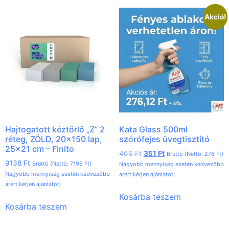
Akció!
Hajtogatott kéztörlő „Z” 2
Kata Glass 500ml
réteg, ZÖLD, 20×150 lap,
szórófejes üvegtisztító
25×21 cm – Finito
466
Ft
351
Ft
Bruttó (Nettó:
276
Ft
)
9138
Ft
Bruttó (Nettó:
7195
Ft
)
Nagyobb mennyiség esetén kedvezőbb
Nagyobb mennyiség esetén kedvezőbb
árért kérjen ajánlatot!
árért kérjen ajánlatot!
Kosárba teszem
Kosárba teszem