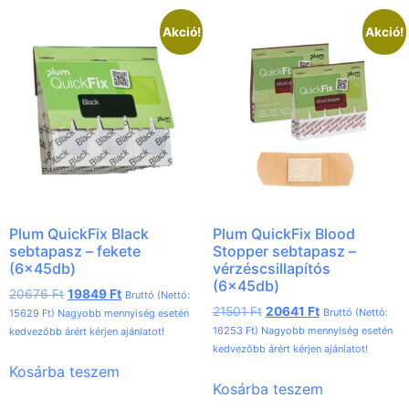
Akció!
Akció!
Plum QuickFix Black
Plum QuickFix Blood
sebtapasz – fekete
Stopper sebtapasz –
(6x45db)
vérzéscsillapítós
(6x45db)
20676
Ft
19849
Ft
Bruttó (Nettó:
21501
Ft
20641
Ft
Bruttó (Nettó:
15629
Ft
) Nagyobb mennyiség esetén
16253
Ft
) Nagyobb mennyiség esetén
kedvezőbb árért kérjen ajánlatot!
kedvezőbb árért kérjen ajánlatot!
Kosárba teszem
Kosárba teszem