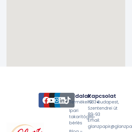
Oldalak
Kapcsolat
Termékeink
1033 Budapest,
Szentendrei út
Ipari
89-93
takarítógép
Email:
bérlés
glanzpapir@glanzpa
Blog –