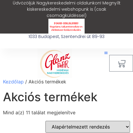
Üdvözöljük Nagykereskedelmi oldalunkon! Megnyílt
kiskereskedelmi webshopunk is (csak
csomagküldéssel)
1033 Budapest, Szentendrei út 89-93
0
Kezdőlap
/ Akciós termékek
Akciós termékek
Mind a(z) 11 találat megjelenítve