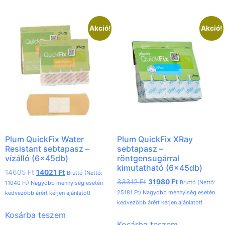
Akció!
Akció!
Plum QuickFix Water
Plum QuickFix XRay
Resistant sebtapasz –
sebtapasz –
vízálló (6x45db)
röntgensugárral
kimutatható (6x45db)
14605
Ft
14021
Ft
Bruttó (Nettó:
33312
Ft
31980
Ft
Bruttó (Nettó:
11040
Ft
) Nagyobb mennyiség esetén
25181
Ft
) Nagyobb mennyiség esetén
kedvezőbb árért kérjen ajánlatot!
kedvezőbb árért kérjen ajánlatot!
Kosárba teszem
Kosárba teszem