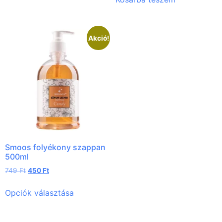
Akció!
Smoos folyékony szappan
500ml
749
Ft
450
Ft
Opciók választása