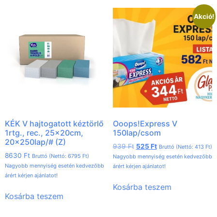
Akció!
KÉK V hajtogatott kéztörlő
Ooops!Express V
1rtg., rec., 25x20cm,
150lap/csom
20x250lap/# (Z)
939
Ft
525
Ft
Bruttó (Nettó:
413
Ft
)
8630
Ft
Bruttó (Nettó:
6795
Ft
)
Nagyobb mennyiség esetén kedvezőbb
Nagyobb mennyiség esetén kedvezőbb
árért kérjen ajánlatot!
árért kérjen ajánlatot!
Kosárba teszem
Kosárba teszem