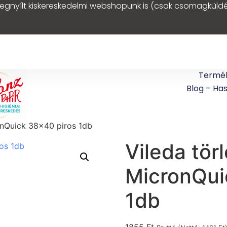
egnyílt kiskereskedelmi webshopunk is (csak csomagküldé
Termé
Blog – Ha
onQuick 38×40 piros 1db
Vileda tör
MicronQui
1db