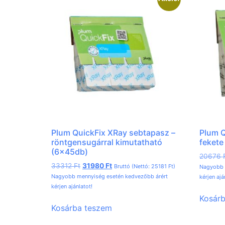
Plum QuickFix XRay sebtapasz –
Plum Q
röntgensugárral kimutatható
fekete
(6x45db)
20676
33312
Ft
31980
Ft
Bruttó (Nettó:
25181
Ft
)
Nagyobb 
Nagyobb mennyiség esetén kedvezőbb árért
kérjen ajá
kérjen ajánlatot!
Kosár
Kosárba teszem