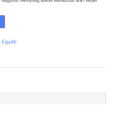
) Nagyobb mennyiség esetén kedvezőbb árért kérjen
:
Egyéb