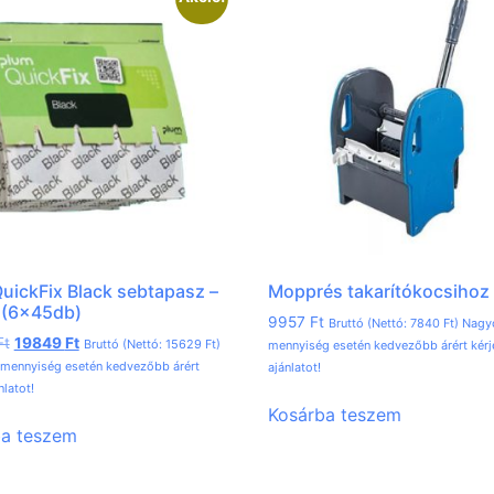
uickFix Black sebtapasz –
Mopprés takarítókocsihoz
 (6x45db)
9957
Ft
Bruttó (Nettó:
7840
Ft
) Nag
Ft
19849
Ft
Bruttó (Nettó:
15629
Ft
)
mennyiség esetén kedvezőbb árért kérj
mennyiség esetén kedvezőbb árért
ajánlatot!
nlatot!
Kosárba teszem
ba teszem