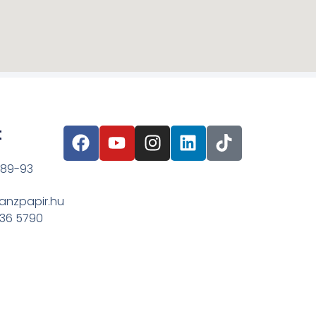
t
 89-93
anzpapir.hu
636 5790