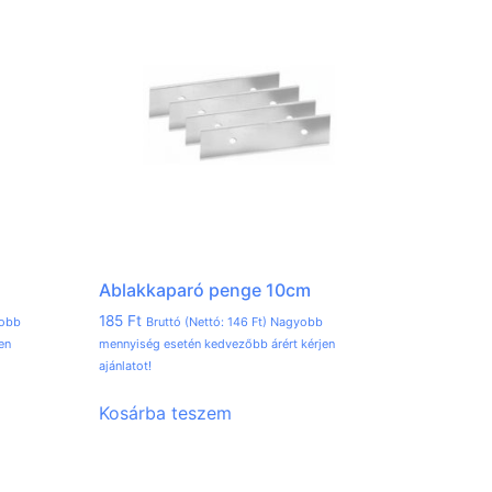
Ablakkaparó penge 10cm
185
Ft
yobb
Bruttó (Nettó:
146
Ft
) Nagyobb
en
mennyiség esetén kedvezőbb árért kérjen
ajánlatot!
Kosárba teszem