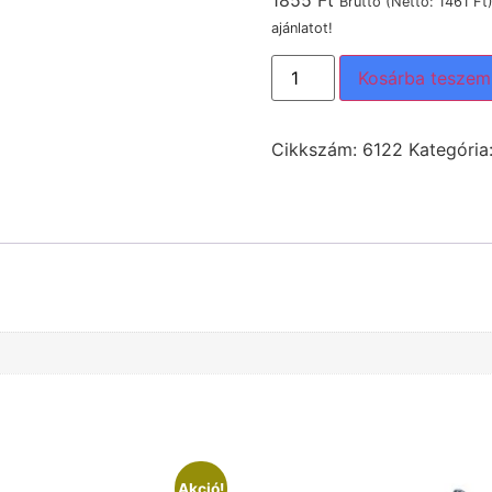
1855
Ft
Bruttó (Nettó:
1461
Ft
ajánlatot!
Kosárba teszem
Cikkszám:
6122
Kategória
Akció!