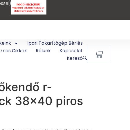
ssel)
keink
Ipari Takarítógép Bérlés
sznos Cikkek
Rólunk
Kapcsolat
0
Kereső🔍
lőkendő r-
ck 38×40 piros