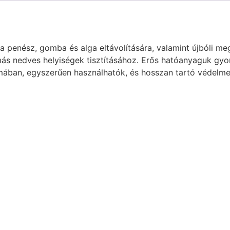
 penész, gomba és alga eltávolítására, valamint újbóli m
ás nedves helyiségek tisztításához. Erős hatóanyaguk gyorsa
rmában, egyszerűen használhatók, és hosszan tartó védelme