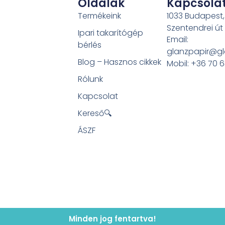
Oldalak
Kapcsola
Termékeink
1033 Budapest,
Szentendrei út
Ipari takarítógép
Email:
bérlés
glanzpapir@gl
Blog – Hasznos cikkek
Mobil: +36 70 
Rólunk
Kapcsolat
Kereső🔍
ÁSZF
Minden jog fentartva!