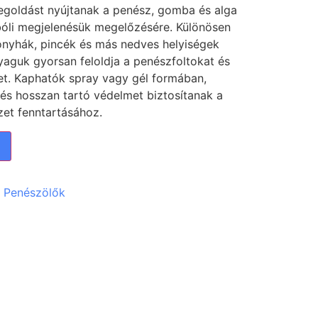
goldást nyújtanak a penész, gomba és alga
jbóli megjelenésük megelőzésére. Különösen
onyhák, pincék és más nedves helyiségek
yaguk gyorsan feloldja a penészfoltokat és
letet. Kaphatók spray vagy gél formában,
és hosszan tartó védelmet biztosítanak a
zet fenntartásához.
:
Penészölők