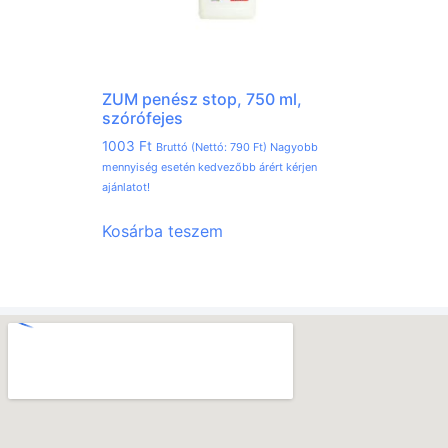
ZUM penész stop, 750 ml,
szórófejes
1003
Ft
Bruttó (Nettó:
790
Ft
) Nagyobb
mennyiség esetén kedvezőbb árért kérjen
ajánlatot!
Kosárba teszem