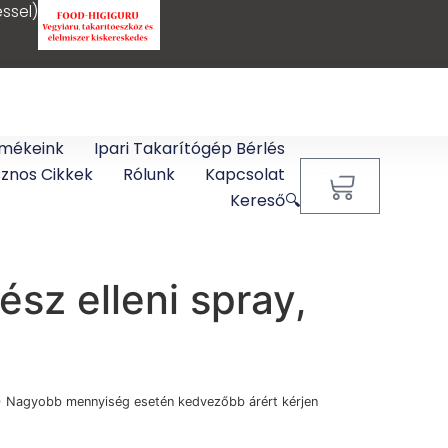
ssel)
mékeink
Ipari Takarítógép Bérlés
sznos Cikkek
Rólunk
Kapcsolat
0
Kereső🔍
sz elleni spray,
) Nagyobb mennyiség esetén kedvezőbb árért kérjen