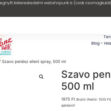
egnyílt kiskereskedelmi webshopunk is (csak csomagküldé
Ter
Blog – Ha
 Szavo penész elleni spray, 500 ml
Szavo pené
500 ml
1975
Ft
Bruttó (Nettó:
1555
Ft
ajánlatot!