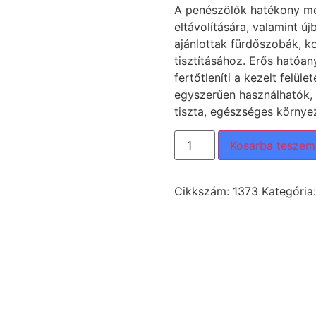
A penészölők hatékony me
eltávolítására, valamint ú
ajánlottak fürdőszobák, k
tisztításához. Erős hatóan
fertőtleníti a kezelt felü
egyszerűen használhatók, 
tiszta, egészséges környe
Kosárba teszem
Cikkszám:
1373
Kategória