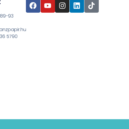
t
 89-93
anzpapir.hu
636 5790