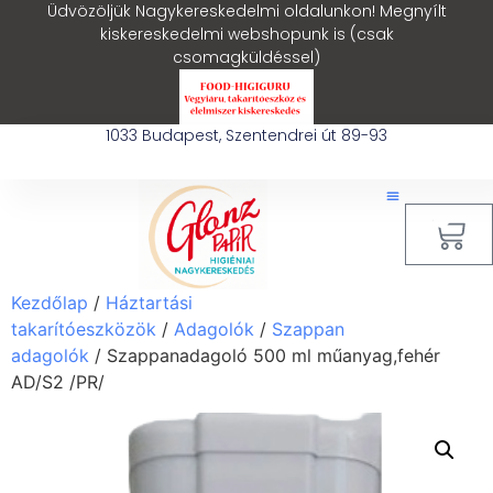
Üdvözöljük Nagykereskedelmi oldalunkon! Megnyílt
kiskereskedelmi webshopunk is (csak
csomagküldéssel)
1033 Budapest, Szentendrei út 89-93
0
Kezdőlap
/
Háztartási
takarítóeszközök
/
Adagolók
/
Szappan
adagolók
/ Szappanadagoló 500 ml műanyag,fehér
AD/S2 /PR/