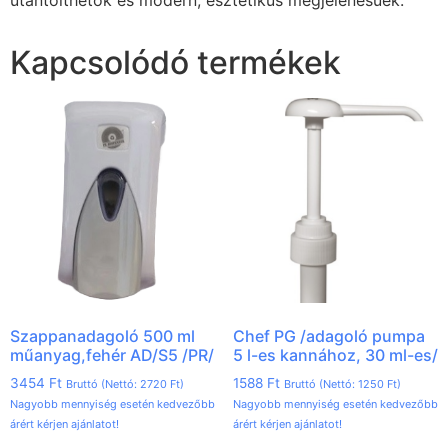
Kapcsolódó termékek
Szappanadagoló 500 ml
Chef PG /adagoló pumpa
műanyag,fehér AD/S5 /PR/
5 l-es kannához, 30 ml-es/
3454
Ft
1588
Ft
Bruttó (Nettó:
2720
Ft
)
Bruttó (Nettó:
1250
Ft
)
Nagyobb mennyiség esetén kedvezőbb
Nagyobb mennyiség esetén kedvezőbb
árért kérjen ajánlatot!
árért kérjen ajánlatot!