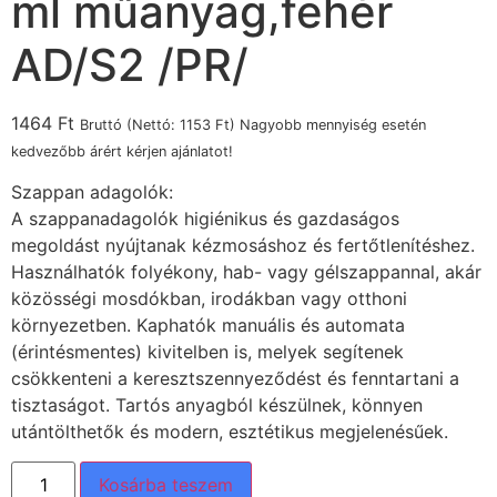
ml műanyag,fehér
AD/S2 /PR/
1464
Ft
Bruttó (Nettó:
1153
Ft
) Nagyobb mennyiség esetén
kedvezőbb árért kérjen ajánlatot!
Szappan adagolók:
A szappanadagolók higiénikus és gazdaságos
megoldást nyújtanak kézmosáshoz és fertőtlenítéshez.
Használhatók folyékony, hab- vagy gélszappannal, akár
közösségi mosdókban, irodákban vagy otthoni
környezetben. Kaphatók manuális és automata
(érintésmentes) kivitelben is, melyek segítenek
csökkenteni a keresztszennyeződést és fenntartani a
tisztaságot. Tartós anyagból készülnek, könnyen
utántölthetők és modern, esztétikus megjelenésűek.
Kosárba teszem