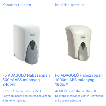
Kosárba teszem
Kosárba teszem
F5 ADAGOLÓ Habszappan
F6 ADAGOLÓ Habszappan
500ml ABS műanyag
1000ml ABS műanyag
24db/#
18db/#
3753
Ft
4858
Ft
Bruttó (Nettó:
2955
Ft
)
Bruttó (Nettó:
3825
Ft
)
Nagyobb mennyiség esetén kedvezőbb
Nagyobb mennyiség esetén kedvezőbb
árért kérjen ajánlatot!
árért kérjen ajánlatot!