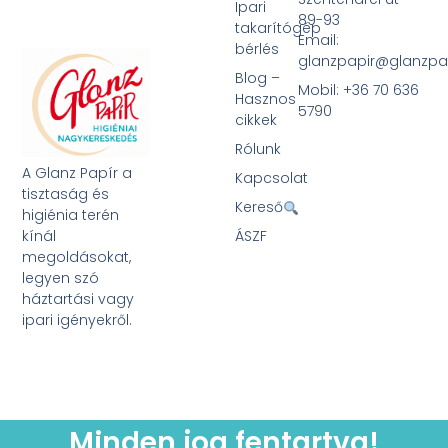
Ipari
89-93
takarítógép
Email:
bérlés
glanzpapir@glanzpa
Blog –
Mobil: +36 70 636
Hasznos
5790
cikkek
Rólunk
A Glanz Papír a
Kapcsolat
tisztaság és
Kereső
higiénia terén
kínál
ÁSZF
megoldásokat,
legyen szó
háztartási vagy
ipari igényekről.
Minden jog fentartva!