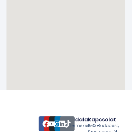
Oldalak
Kapcsolat
Termékeink
1033 Budapest,
Szentendrei út