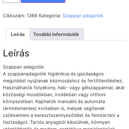
Cikkszám:
1366
Kategória:
Szappan adagolók
Leírás
További információk
Leírás
Szappan adagolók:
A szappanadagolók higiénikus és gazdaságos
megoldást nyújtanak kézmosáshoz és fertőtlenítéshez.
Használhatók folyékony, hab- vagy gélszappannal, akár
közösségi mosdókban, irodákban vagy otthoni
környezetben. Kaphatók manuális és automata
(érintésmentes) kivitelben is, melyek segítenek
csökkenteni a keresztszennyeződést és fenntartani a
tisztaságot. Tartós anyagból készülnek, könnyen
utántölthetők és modern, esztétikus megjelenésűek.